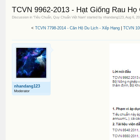
TCVN 9962-2013 - Hạt Giống Rau Họ 
Discussion in '
Tiêu Chuẩn, Quy Chuẩn Việt Nam
' started by
nhandang123
,
Aug 6, 2
<
TCVN 7798-2014 - Căn Hộ Du Lịch - Xếp Hạng
|
TCVN 106
nhandang123
Moderator