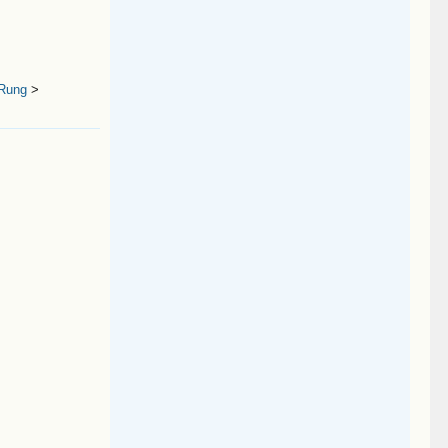
 Rung
>