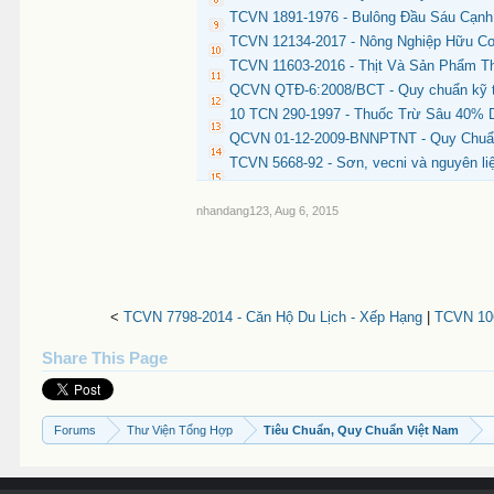
TCVN 1891-1976 - Bulông Đầu Sáu Cạnh
TCVN 12134-2017 - Nông Nghiệp Hữu Cơ
TCVN 11603-2016 - Thịt Và Sản Phẩm Th
QCVN QTĐ-6:2008/BCT - Quy chuẩn kỹ th
10 TCN 290-1997 - Thuốc Trừ Sâu 40% 
QCVN 01-12-2009-BNNPTNT - Quy Chuẩn
TCVN 5668-92 - Sơn, vecni và nguyên li
nhandang123
,
Aug 6, 2015
<
TCVN 7798-2014 - Căn Hộ Du Lịch - Xếp Hạng
|
TCVN 106
Share This Page
Forums
Thư Viện Tổng Hợp
Tiêu Chuẩn, Quy Chuẩn Việt Nam