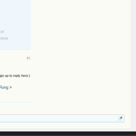
015
/2016
#1
ign up to reply here.)
 Rung
>