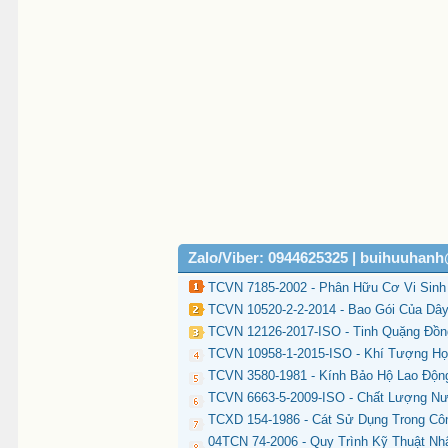
Zalo/Viber: 0944625325 | buihuuhan
TCVN 7185-2002 - Phân Hữu Cơ Vi Sinh
TCVN 10520-2-2-2014 - Bao Gói Của Dâ
TCVN 12126-2017-ISO - Tinh Quặng Đồng
TCVN 10958-1-2015-ISO - Khí Tượng Họ
TCVN 3580-1981 - Kính Bảo Hộ Lao Động
TCVN 6663-5-2009-ISO - Chất Lượng N
TCXD 154-1986 - Cát Sử Dụng Trong Cô
04TCN 74-2006 - Quy Trình Kỹ Thuật Nh