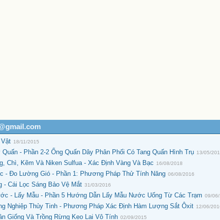
h@gmail.com
 Vật
18/11/2015
y Quấn - Phần 2-2 Ống Quấn Dây Phân Phối Có Tang Quấn Hình Trụ
13/05/20
, Chì, Kẽm Và Niken Sulfua - Xác Định Vàng Và Bạc
16/08/2018
c - Đo Lường Gió - Phần 1: Phương Pháp Thử Tính Năng
06/08/2016
 - Cái Lọc Sáng Bảo Vệ Mắt
31/03/2016
ước - Lấy Mẫu - Phần 5 Hướng Dẫn Lấy Mẫu Nước Uống Từ Các Trạm
09/06
ng Nghiệp Thủy Tinh - Phương Pháp Xác Định Hàm Lượng Sắt Ôxit
12/06/20
ân Giống Và Trồng Rừng Keo Lai Vô Tính
02/09/2015