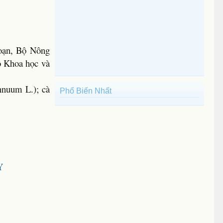
oạn, Bộ Nông
ộ Khoa học và
nnuum L.); cà
Phổ Biến Nhất
Y