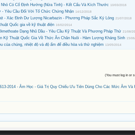
 Nhỏ Có Cổ Định Hướng (Nửa Tinh) - Kết Cấu Và Kích Thước
10/03/2016
 - Yêu Cầu Đối Với Tổ Chức Chứng Nhận
14/12/2018
ịt - Xác Định Dư Lượng Nicarbazin - Phương Pháp Sắc Ký Lỏng
21/07/2018
uật Quốc gia về kỹ thuật điện
16/02/2014
Dimethoate Dạng Nhũ Dầu - Yêu Cầu Kỹ Thuật Và Phương Pháp Thử
21/08/2
 Kỹ Thuật Quốc Gia Về Thức Ăn Chăn Nuôi - Hàm Lượng Kháng Sinh
15/06
ệu của chúng, nhiệt độ và độ ẩm để điều hòa và thử nghiệm
13/05/2014
(You must log in or s
13-2014 - Âm Học - Giá Trị Quy Chiếu Ưu Tiên Dùng Cho Các Mức Âm Và