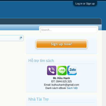
Log in or Sign up
Sign up now!
Hỗ trợ tìm sách
Mr. Hữu Hạnh
ĐT: 0944.625.325
Email: buihuuhanh@gmail.com
Danh sách eBook
Sách Việt
Nhà Tài Trợ