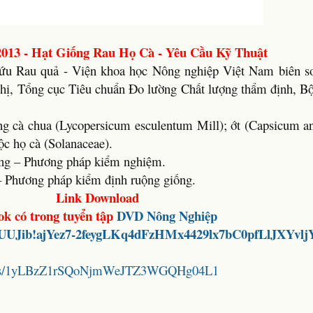
013 - Hạt Giống Rau Họ Cà - Yêu Cầu Kỹ Thuật
ứu Rau quả - Viện khoa học Nông nghiệp Việt Nam biên s
nghị, Tổng cục Tiêu chuẩn Đo lường Chất lượng thẩm định, B
ng cà chua (Lycopersicum esculentum Mill); ớt (Capsicum a
c họ cà (Solanaceae).
ồng – Phương pháp kiểm nghiệm.
 Phương pháp kiểm định ruộng giống.
Link Download
ok có trong tuyển tập
DVD Nông Nghiệp
9gUUJib!ajYez7-2feygLKq4dFzHMx4429lx7bC0pfLlJXYvlj
folders/1yLBzZ1rSQoNjmWeJTZ3WGQHg04L1