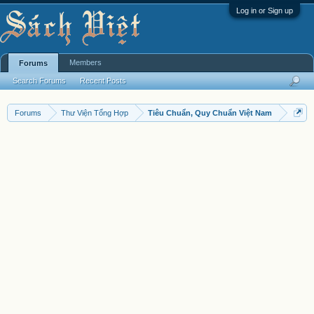
Log in or Sign up
Members
Forums
Search Forums
Recent Posts
Forums
Thư Viện Tổng Hợp
Tiêu Chuẩn, Quy Chuẩn Việt Nam