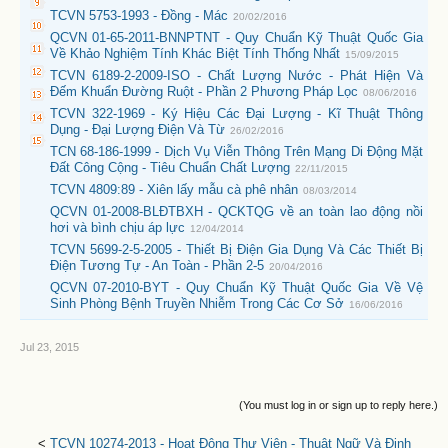
TCVN 5753-1993 - Đồng - Mác
20/02/2016
QCVN 01-65-2011-BNNPTNT - Quy Chuẩn Kỹ Thuật Quốc Gia
Về Khảo Nghiệm Tính Khác Biệt Tính Thống Nhất
15/09/2015
TCVN 6189-2-2009-ISO - Chất Lượng Nước - Phát Hiện Và
Đếm Khuẩn Đường Ruột - Phần 2 Phương Pháp Lọc
08/06/2016
TCVN 322-1969 - Ký Hiệu Các Đại Lượng - Kĩ Thuật Thông
Dụng - Đại Lượng Điện Và Từ
26/02/2016
TCN 68-186-1999 - Dịch Vụ Viễn Thông Trên Mạng Di Động Mặt
Đất Công Cộng - Tiêu Chuẩn Chất Lượng
22/11/2015
TCVN 4809:89 - Xiên lấy mẫu cà phê nhân
08/03/2014
QCVN 01-2008-BLĐTBXH - QCKTQG về an toàn lao động nồi
hơi và bình chịu áp lực
12/04/2014
TCVN 5699-2-5-2005 - Thiết Bị Điện Gia Dụng Và Các Thiết Bị
Điện Tương Tự - An Toàn - Phần 2-5
20/04/2016
QCVN 07-2010-BYT - Quy Chuẩn Kỹ Thuật Quốc Gia Về Vệ
Sinh Phòng Bệnh Truyền Nhiễm Trong Các Cơ Sở
16/06/2016
Jul 23, 2015
(You must log in or sign up to reply here.)
<
TCVN 10274-2013 - Hoạt Động Thư Viện - Thuật Ngữ Và Định