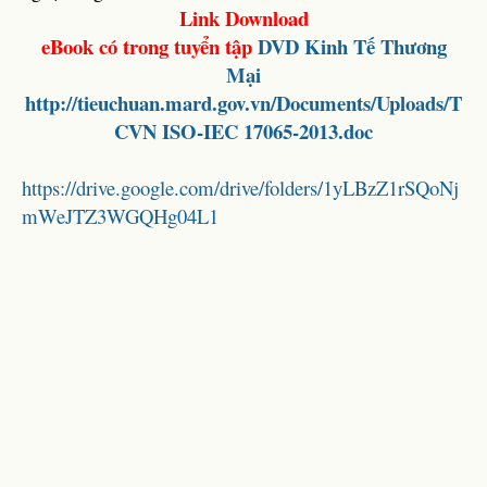
Link Download
eBook có trong tuyển tập
DVD
Kinh Tế Thương
Mại
http://tieuchuan.mard.gov.vn/Documents/Uploads/T
CVN ISO-IEC 17065-2013.doc
https://drive.google.com/drive/folders/1yLBzZ1rSQoNj
mWeJTZ3WGQHg04L1