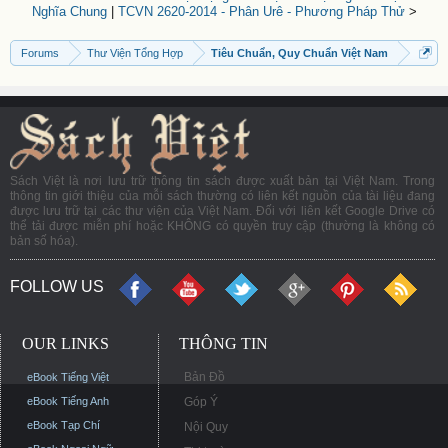
Nghĩa Chung
|
TCVN 2620-2014 - Phân Urê - Phương Pháp Thử
>
Forums
Thư Viện Tổng Hợp
Tiêu Chuẩn, Quy Chuẩn Việt Nam
Sách Việt là nơi lưu trữ thông tin sách được xuất bản tại Việt Nam. Trong
thông tin giới thiệu của mỗi sách thường có liên kết nguồn của tài liệu đang
được lưu trữ tại các thư viện của Việt Nam. Đối với liên kết Google Drive có
thể tải được miễn phí hoặc KHÔNG có quyền truy cập (thường là không có
bản số hóa).
FOLLOW US
OUR LINKS
THÔNG TIN
Bản Đồ
eBook Tiếng Việt
eBook Tiếng Anh
Góp Ý
eBook Tạp Chí
Nội Quy