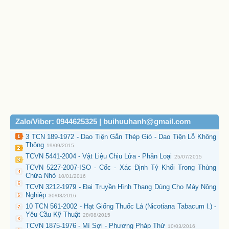
Zalo/Viber: 0944625325 | buihuuhanh@gmail.com
3 TCN 189-1972 - Dao Tiện Gắn Thép Gió - Dao Tiện Lỗ Không
Thông
19/09/2015
TCVN 5441-2004 - Vật Liệu Chịu Lửa - Phân Loại
25/07/2015
TCVN 5227-2007-ISO - Cốc - Xác Định Tỷ Khối Trong Thùng
Chứa Nhỏ
10/01/2016
TCVN 3212-1979 - Đai Truyền Hình Thang Dùng Cho Máy Nông
Nghiệp
30/03/2016
10 TCN 561-2002 - Hạt Giống Thuốc Lá (Nicotiana Tabacum l.) -
Yêu Cầu Kỹ Thuật
28/08/2015
TCVN 1875-1976 - Mì Sợi - Phương Pháp Thử
10/03/2016