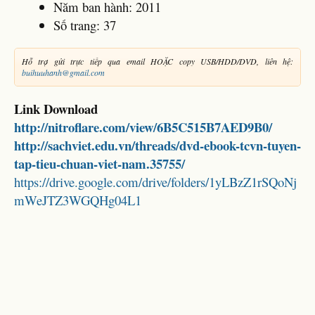
Năm ban hành: 2011
Số trang: 37
Hỗ trợ gửi trực tiếp qua email HOẶC copy USB/HDD/DVD, liên hệ:
buihuuhanh@gmail.com
Link Download
http://nitroflare.com/view/6B5C515B7AED9B0/
http://sachviet.edu.vn/threads/dvd-ebook-tcvn-tuyen-
tap-tieu-chuan-viet-nam.35755/
https://drive.google.com/drive/folders/1yLBzZ1rSQoNj
mWeJTZ3WGQHg04L1