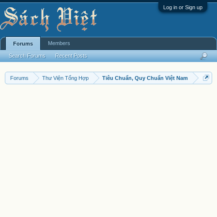
Log in or Sign up
Members
Forums
Search Forums
Recent Posts
Forums
Thư Viện Tổng Hợp
Tiêu Chuẩn, Quy Chuẩn Việt Nam