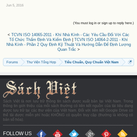
Jun 5, 2016
(You must log in or sign up to reply here.)
<
TCVN ISO 14065-2011 - Khí Nhà Kính - Các Yêu Cầu Đối Với Các
Tổ Chức Thẩm Định Và Kiểm Định
|
TCVN ISO 14064-2-2011 - Khí
Nhà Kính - Phần 2 Quy Định Kỹ Thuật Và Hướng Dẫn Để Định Lượng
Quan Trắc
>
Forums
Thư Viện Tổng Hợp
Tiêu Chuẩn, Quy Chuẩn Việt Nam
Sách Việt là nơi lưu trữ thông tin sách được xuất bản tại Việt Nam. Trong
thông tin giới thiệu của mỗi sách thường có liên kết nguồn của tài liệu đang
được lưu trữ tại các thư viện của Việt Nam. Đối với liên kết Google Drive có
thể tải được miễn phí hoặc KHÔNG có quyền truy cập (thường là không có
bản số hóa).
FOLLOW US