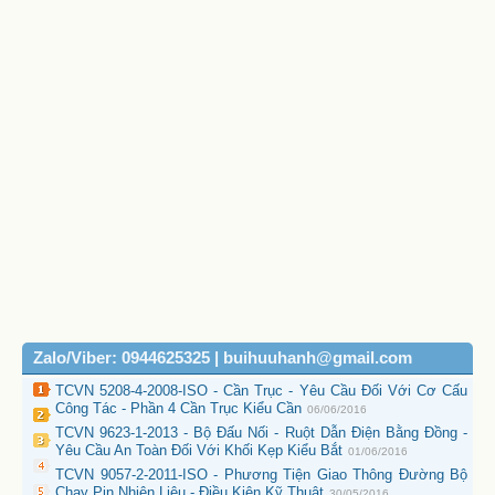
Zalo/Viber: 0944625325 | buihuuhanh@gmail.com
TCVN 5208-4-2008-ISO - Cần Trục - Yêu Cầu Đối Với Cơ Cấu
Công Tác - Phần 4 Cần Trục Kiểu Cần
06/06/2016
TCVN 9623-1-2013 - Bộ Đấu Nối - Ruột Dẫn Điện Bằng Đồng -
Yêu Cầu An Toàn Đối Với Khối Kẹp Kiểu Bắt
01/06/2016
TCVN 9057-2-2011-ISO - Phương Tiện Giao Thông Đường Bộ
Chạy Pin Nhiên Liệu - Điều Kiện Kỹ Thuật
30/05/2016