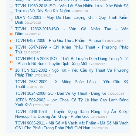
TCVN 11950-2018-ISO - Ván Lát Sàn Nhiều Lớp - Xác Định Độ
Trương Nở Dày Sau Khi Ngâm
27/02/2019
ĐLVN 45-2001 - Máy Đo Hàm Lượng Khí - Quy Trình Kiểm
Định
09/10/2015
TCVN 12362-2018-ISO - Ván Gỗ Nhân Tạo - Ván
Dăm
07/08/2020
TCVN 6457-2008 - Phụ Gia Thực Phẩm - Amaranth
06/10/2015
TCVN 6547-1999 - Chỉ Khâu Phẫu Thuật - Phương Pháp
Thử
29/01/2016
TCVN 6591-5-2008-ISO - Thiết Bị Truyền Dịch Dùng Trong Y Tế
- Phần 5 Bộ Buret Truyền Dịch Dùng Một
17/05/2016
10 TCN 513-2002 - Ngô Hạt - Yêu Cầu Kỹ Thuật Và Phương
Pháp Thử
17/09/2015
TCVN 2682-2009 - Xi Măng Poóc Lăng - Yêu Cầu Kỹ
Thuật
28/07/2015
TCVN 3824-2008-ISO - Bản Vẽ Kỹ Thuật - Bảng Kê
05/01/2016
10TCN 509-2002 - Lợn Choai Có Tỷ Lệ Nạc Cao Lạnh Đông
Xuất Khẩu
27/08/2015
TCVN 2348-1978 - Truyền Động Bánh Răng Trụ Ăn Khớp
Nôvicốp Hai Đường Ăn Khớp - Profin Gốc
10/06/2016
TCVN 9085-2011 - Mã Số Mã Vạch Vật Phẩm - Mã Số Mã Vạch
GS1 Cho Phiếu Trong Phân Phối Giới Hạn
08/12/2015