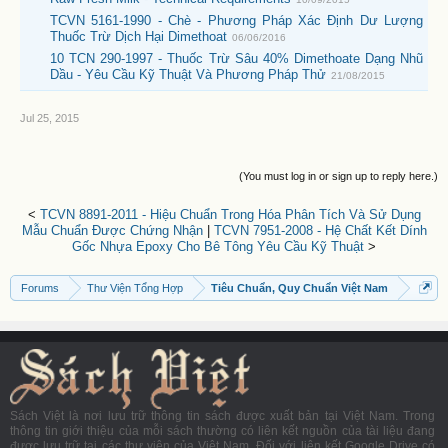
TCVN 5161-1990 - Chè - Phương Pháp Xác Định Dư Lượng
Thuốc Trừ Dịch Hại Dimethoat
06/06/2016
10 TCN 290-1997 - Thuốc Trừ Sâu 40% Dimethoate Dạng Nhũ
Dầu - Yêu Cầu Kỹ Thuật Và Phương Pháp Thử
21/08/2015
Jul 25, 2015
(You must log in or sign up to reply here.)
<
TCVN 8891-2011 - Hiệu Chuẩn Trong Hóa Phân Tích Và Sử Dụng
Mẫu Chuẩn Được Chứng Nhận
|
TCVN 7951-2008 - Hệ Chất Kết Dính
Gốc Nhựa Epoxy Cho Bê Tông Yêu Cầu Kỹ Thuật
>
Forums
Thư Viện Tổng Hợp
Tiêu Chuẩn, Quy Chuẩn Việt Nam
Sách Việt là nơi lưu trữ thông tin sách được xuất bản tại Việt Nam. Trong
thông tin giới thiệu của mỗi sách thường có liên kết nguồn của tài liệu đang
được lưu trữ tại các thư viện của Việt Nam. Đối với liên kết Google Drive có