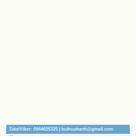
Zalo/Viber: 0944625325 | buihuuhanh@gmail.com