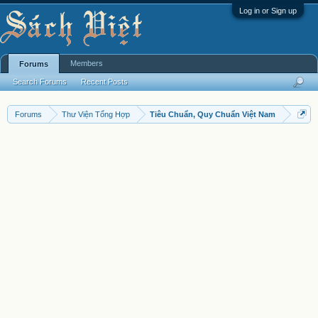
Log in or Sign up
Members
Forums
Search Forums
Recent Posts
Forums
Thư Viện Tổng Hợp
Tiêu Chuẩn, Quy Chuẩn Việt Nam