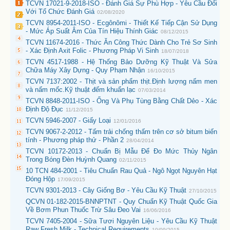
TCVN 17021-9-2018-ISO - Đánh Giá Sự Phù Hợp - Yêu Cầu Đối
Với Tổ Chức Đánh Giá
02/08/2020
TCVN 8954-2011-ISO - Ecgônômi - Thiết Kế Tiếp Cận Sử Dụng
- Mức Áp Suất Âm Của Tín Hiệu Thính Giác
08/12/2015
TCVN 11674-2016 - Thức Ăn Công Thức Dành Cho Trẻ Sơ Sinh
- Xác Định Axit Folic - Phương Pháp Vi Sinh
18/07/2018
TCVN 4517-1988 - Hệ Thống Bảo Dưỡng Kỹ Thuật Và Sửa
Chữa Máy Xây Dựng - Quy Phạm Nhận
16/10/2015
TCVN 7137:2002 - Thịt và sản phẩm thịt.Định lượng nấm men
và nấm mốc.Kỹ thuật đếm khuẩn lạc
07/03/2014
TCVN 8848-2011-ISO - Ống Và Phụ Tùng Bằng Chất Dẻo - Xác
Định Độ Đục
11/12/2015
TCVN 5946-2007 - Giấy Loại
12/01/2016
TCVN 9067-2-2012 - Tấm trải chống thấm trên cơ sở bitum biến
tính - Phương pháp thử - Phần 2
28/04/2014
TCVN 10172-2013 - Chuẩn Bị Mẫu Để Đo Mức Thủy Ngân
Trong Bóng Đèn Huỳnh Quang
02/11/2015
10 TCN 484-2001 - Tiêu Chuẩn Rau Quả - Ngô Ngọt Nguyên Hạt
Đóng Hộp
17/09/2015
TCVN 9301-2013 - Cây Giống Bơ - Yêu Cầu Kỹ Thuật
27/10/2015
QCVN 01-182-2015-BNNPTNT - Quy Chuẩn Kỹ Thuật Quốc Gia
Về Bơm Phun Thuốc Trừ Sâu Đeo Vai
16/06/2016
TCVN 7405-2004 - Sữa Tươi Nguyên Liệu - Yêu Cầu Kỹ Thuật
Raw Fresh Milk - Technical Requirements
10/09/2015