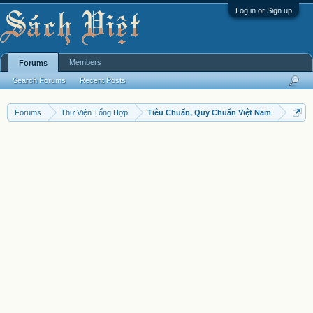
Log in or Sign up
Members
Forums
Search Forums
Recent Posts
Forums
Thư Viện Tổng Hợp
Tiêu Chuẩn, Quy Chuẩn Việt Nam