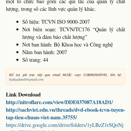
một tổ chức bao gồm các qui tắc của quản lý chất
lượng, trong số các lĩnh vực quản lý khác.
Số hiệu: TCVN ISO 9000-2007
Nơi biên soạn: TCVN/TC176 “Quản lý chất
lượng và đảm bảo chất lượng”
Nơi ban hành: Bộ Khoa học và Công nghệ
Năm ban hành: 2007
Số trang: 44
Hỗ trợ gửi trực tiếp qua email HOẶC copy USB/HDD/DVD, liên hệ:
buihuuhanh@gmail.com
Link Download
http://nitroflare.com/view/DDE037087A18AD1/
http://sachviet.edu.vn/threads/dvd-ebook-tcvn-tuyen-
tap-tieu-chuan-viet-nam.35755/
https://drive.google.com/drive/folders/1yLBzZ1rSQoNj