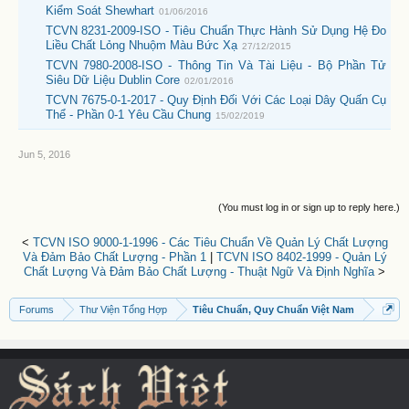
Kiểm Soát Shewhart
01/06/2016
TCVN 8231-2009-ISO - Tiêu Chuẩn Thực Hành Sử Dụng Hệ Đo
Liều Chất Lỏng Nhuộm Màu Bức Xạ
27/12/2015
TCVN 7980-2008-ISO - Thông Tin Và Tài Liệu - Bộ Phần Tử
Siêu Dữ Liệu Dublin Core
02/01/2016
TCVN 7675-0-1-2017 - Quy Định Đối Với Các Loại Dây Quấn Cụ
Thể - Phần 0-1 Yêu Cầu Chung
15/02/2019
Jun 5, 2016
(You must log in or sign up to reply here.)
<
TCVN ISO 9000-1-1996 - Các Tiêu Chuẩn Về Quản Lý Chất Lượng
Và Đảm Bảo Chất Lượng - Phần 1
|
TCVN ISO 8402-1999 - Quản Lý
Chất Lượng Và Đảm Bảo Chất Lượng - Thuật Ngữ Và Định Nghĩa
>
Forums
Thư Viện Tổng Hợp
Tiêu Chuẩn, Quy Chuẩn Việt Nam