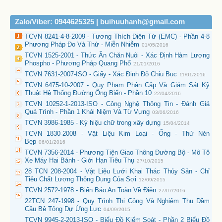
Zalo/Viber: 0944625325 | buihuuhanh@gmail.com
TCVN 8241-4-8-2009 - Tương Thích Điện Từ (EMC) - Phần 4-8
Phương Pháp Đo Và Thử - Miễn Nhiễm
01/05/2016
TCVN 1525-2001 - Thức Ăn Chăn Nuôi - Xác Định Hàm Lượng
Phospho - Phương Pháp Quang Phổ
21/01/2016
TCVN 7631-2007-ISO - Giấy - Xác Định Độ Chịu Bục
11/01/2016
TCVN 6475-10-2007 - Quy Phạm Phân Cấp Và Giám Sát Kỹ
Thuật Hệ Thống Đường Ống Biển - Phần 10
22/04/2016
TCVN 10252-1-2013-ISO - Công Nghệ Thông Tin - Đánh Giá
Quá Trình - Phần 1 Khái Niệm Và Từ Vựng
03/06/2016
TCVN 3986-1985 - Ký hiệu chữ trong xây dựng
15/04/2014
TCVN 1830-2008 - Vật Liệu Kim Loại - Ống - Thử Nén
Bẹp
06/01/2016
TCVN 7356-2014 - Phương Tiện Giao Thông Đường Bộ - Mô Tô
Xe Máy Hai Bánh - Giới Hạn Tiêu Thụ
27/10/2015
28 TCN 208-2004 - Vật Liệu Lưới Khai Thác Thủy Sản - Chỉ
Tiêu Chất Lượng Thông Dụng Của Sợi
12/09/2015
TCVN 2572-1978 - Biển Báo An Toàn Về Điện
27/07/2016
22TCN 247-1998 - Quy Trình Thi Công Và Nghiệm Thu Dầm
Cầu Bê Tông Dự Ứng Lực
04/09/2015
TCVN 9945-2-2013-ISO - Biểu Đồ Kiểm Soát - Phần 2 Biểu Đồ