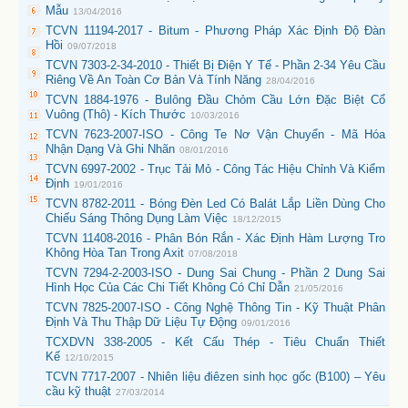
Mẫu
13/04/2016
TCVN 11194-2017 - Bitum - Phương Pháp Xác Định Độ Đàn
Hồi
09/07/2018
TCVN 7303-2-34-2010 - Thiết Bị Điện Y Tế - Phần 2-34 Yêu Cầu
Riêng Về An Toàn Cơ Bản Và Tính Năng
28/04/2016
TCVN 1884-1976 - Bulông Đầu Chỏm Cầu Lớn Đặc Biệt Cổ
Vuông (Thô) - Kích Thước
10/03/2016
TCVN 7623-2007-ISO - Công Te Nơ Vận Chuyển - Mã Hóa
Nhận Dạng Và Ghi Nhãn
08/01/2016
TCVN 6997-2002 - Trục Tải Mỏ - Công Tác Hiệu Chỉnh Và Kiểm
Định
19/01/2016
TCVN 8782-2011 - Bóng Đèn Led Có Balát Lắp Liền Dùng Cho
Chiếu Sáng Thông Dụng Làm Việc
18/12/2015
TCVN 11408-2016 - Phân Bón Rắn - Xác Định Hàm Lượng Tro
Không Hòa Tan Trong Axit
07/08/2018
TCVN 7294-2-2003-ISO - Dung Sai Chung - Phần 2 Dung Sai
Hình Học Của Các Chi Tiết Không Có Chỉ Dẫn
21/05/2016
TCVN 7825-2007-ISO - Công Nghệ Thông Tin - Kỹ Thuật Phân
Định Và Thu Thập Dữ Liệu Tự Động
09/01/2016
TCXDVN 338-2005 - Kết Cấu Thép - Tiêu Chuẩn Thiết
Kế
12/10/2015
TCVN 7717-2007 - Nhiên liệu điêzen sinh học gốc (B100) – Yêu
cầu kỹ thuật
27/03/2014