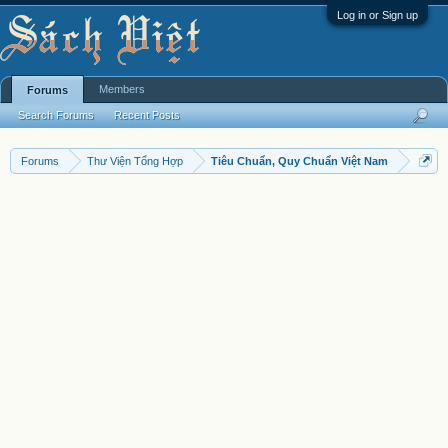
Log in or Sign up
Members
Forums
Search Forums
Recent Posts
Forums
Thư Viện Tổng Hợp
Tiêu Chuẩn, Quy Chuẩn Việt Nam