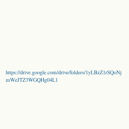
https://drive.google.com/drive/folders/1yLBzZ1rSQoNj
mWeJTZ3WGQHg04L1