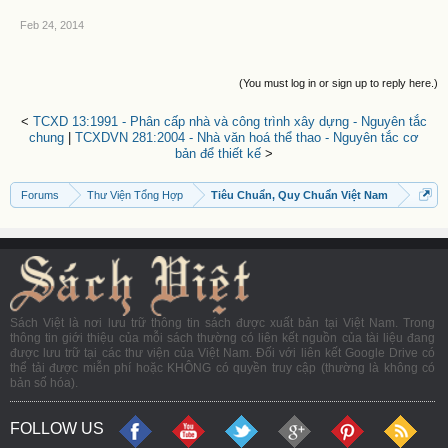
Feb 24, 2014
(You must log in or sign up to reply here.)
<
TCXD 13:1991 - Phân cấp nhà và công trình xây dựng - Nguyên tắc
chung
|
TCXDVN 281:2004 - Nhà văn hoá thể thao - Nguyên tắc cơ
bản để thiết kế
>
Forums
Thư Viện Tổng Hợp
Tiêu Chuẩn, Quy Chuẩn Việt Nam
Sách Việt là nơi lưu trữ thông tin sách được xuất bản tại Việt Nam. Trong
thông tin giới thiệu của mỗi sách thường có liên kết nguồn của tài liệu đang
được lưu trữ tại các thư viện của Việt Nam. Đối với liên kết Google Drive có
thể tải được miễn phí hoặc KHÔNG có quyền truy cập (thường là không có
bản số hóa).
FOLLOW US