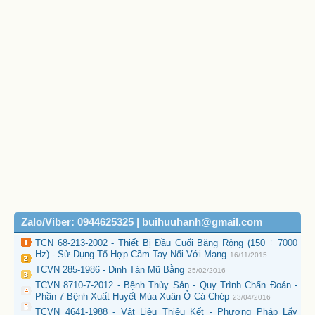
Zalo/Viber: 0944625325 | buihuuhanh@gmail.com
TCN 68-213-2002 - Thiết Bị Đầu Cuối Băng Rộng (150 ÷ 7000
Hz) - Sử Dụng Tổ Hợp Cầm Tay Nối Với Mạng
16/11/2015
TCVN 285-1986 - Đinh Tán Mũ Bằng
25/02/2016
TCVN 8710-7-2012 - Bệnh Thủy Sản - Quy Trình Chẩn Đoán -
Phần 7 Bệnh Xuất Huyết Mùa Xuân Ở Cá Chép
23/04/2016
TCVN 4641-1988 - Vật Liệu Thiêu Kết - Phương Pháp Lấy