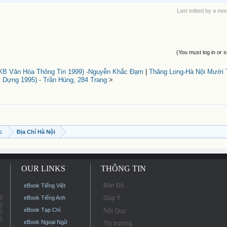
Last edited by a mo
(You must log in or s
XB Văn Hóa Thông Tin 1999) -Nguyễn Khắc Đạm
|
Thăng Long-Hà Nội Mười 
Dựng 1995) - Trần Hùng, 284 Trang
>
ọc
Địa Chí Hà Nội
OUR LINKS
THÔNG TIN
Bản Đồ
eBook Tiếng Việt
g
eBook Tiếng Anh
Góp Ý
g
eBook Tạp Chí
Nội Quy
ó
ó
eBook Ngoại Ngữ
Thị trường