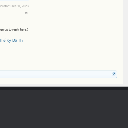
derator:
Oct 30, 2023
#1
ign up to reply here.)
Thế Kỷ Đô Thị