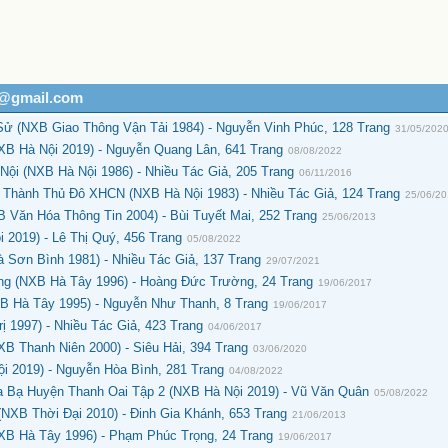
h@gmail.com
ử (NXB Giao Thông Vận Tải 1984) - Nguyễn Vinh Phúc, 128 Trang
31/05/202
XB Hà Nội 2019) - Nguyễn Quang Lân, 641 Trang
08/08/2022
ội (NXB Hà Nội 1986) - Nhiều Tác Giả, 205 Trang
06/11/2016
 Thành Thủ Đô XHCN (NXB Hà Nội 1983) - Nhiều Tác Giả, 124 Trang
25/06/2
 Văn Hóa Thông Tin 2004) - Bùi Tuyết Mai, 252 Trang
25/06/2013
 2019) - Lê Thị Quý, 456 Trang
05/08/2022
Sơn Bình 1981) - Nhiều Tác Giả, 137 Trang
29/07/2021
g (NXB Hà Tây 1996) - Hoàng Đức Trường, 24 Trang
19/06/2017
 Hà Tây 1995) - Nguyễn Như Thanh, 8 Trang
19/06/2017
 1997) - Nhiều Tác Giả, 423 Trang
04/06/2017
B Thanh Niên 2000) - Siêu Hải, 394 Trang
03/06/2020
 2019) - Nguyễn Hòa Bình, 281 Trang
04/08/2022
a Bạ Huyện Thanh Oai Tập 2 (NXB Hà Nội 2019) - Vũ Văn Quân
05/08/2022
NXB Thời Đại 2010) - Đinh Gia Khánh, 653 Trang
21/06/2013
XB Hà Tây 1996) - Phạm Phúc Trọng, 24 Trang
19/06/2017