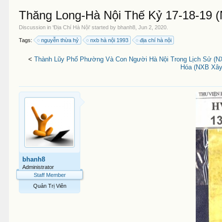
Thăng Long-Hà Nội Thế Kỷ 17-18-19 (
Discussion in '
Địa Chí Hà Nội
' started by
bhanh8
,
Jun 2, 2020
.
Tags:
nguyễn thừa hỷ
nxb hà nội 1993
địa chí hà nội
<
Thành Lũy Phố Phường Và Con Người Hà Nội Trong Lịch Sử (N
Hóa (NXB Xây 
bhanh8
Administrator
Staff Member
Quản Trị Viên