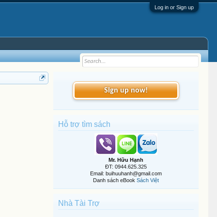
Log in or Sign up
Sign up now!
Hỗ trợ tìm sách
Mr. Hữu Hạnh
ĐT: 0944.625.325
Email: buihuuhanh@gmail.com
Danh sách eBook
Sách Việt
Nhà Tài Trợ