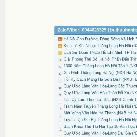
Zalo/Viber: 0944625325 | buihuuhan
Hà Nội-Con Đường, Dòng Sông Và Lịch S
Kinh Tế Đối Ngoại Thăng Long-Hà Nội (N
Lịch Sử Đoàn TNCS Hồ Chí Minh TP Hà N
Giải Phóng Thủ Đô Hà Nội Phấn Đấu Trở
1000 Năm Thăng Long Hà Nội Tập 1 (NXB
Gia Đình Thăng Long-Hà Nội (NXB Hà Nội
Hồi Ký Cách Mạng Hà Sơn Bình (NXB Hà 
Quy Ước Làng Văn Hóa-Làng Cốc Thượn
Quy Ước Làng Văn Hóa-Thôn Đỗ Xá (NXB
Hà Tây Làm Theo Lời Bác (NXB Chính Trị
Trăm Năm Truyện Thăng Long Hà Nội (NX
Một Vùng Văn Hóa Hà Thành (NXB Hà Nội
Tuyển Tập Địa Bạ Thăng Long Hà Nội-Đị
Bách Khoa Thư Hà Nội Tập 10-Văn Học (
Quy Ước Làng Văn Hóa-Làng Đại Gia (N