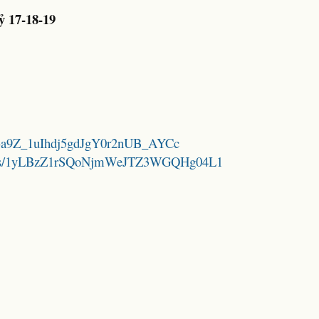
 17-18-19
GzIr-a9Z_1uIhdj5gdJgY0r2nUB_AYCc
folders/1yLBzZ1rSQoNjmWeJTZ3WGQHg04L1