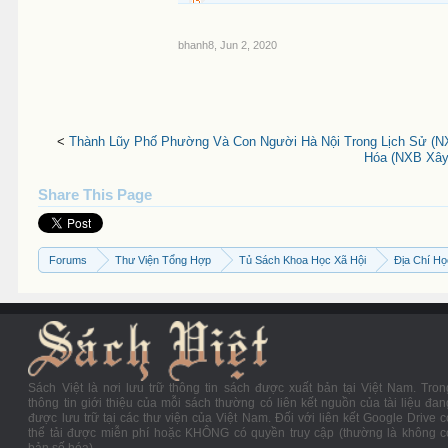
bhanh8
,
Jun 2, 2020
<
Thành Lũy Phố Phường Và Con Người Hà Nội Trong Lịch Sử (N
Hóa (NXB Xây 
Share This Page
Forums
Thư Viện Tổng Hợp
Tủ Sách Khoa Học Xã Hội
Địa Chí H
Sách Việt là nơi lưu trữ thông tin sách được xuất bản tại Việt Nam. Tron
thông tin giới thiệu của mỗi sách thường có liên kết nguồn của tài liệu đan
được lưu trữ tại các thư viện của Việt Nam. Đối với liên kết Google Drive c
thể tải được miễn phí hoặc KHÔNG có quyền truy cập (thường là không c