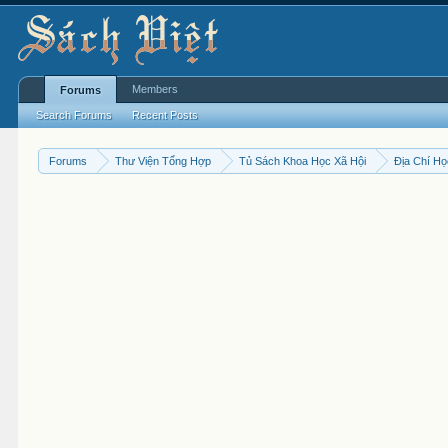
Members
Forums
Search Forums
Recent Posts
Forums
Thư Viện Tổng Hợp
Tủ Sách Khoa Học Xã Hội
Địa Chí H