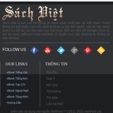
Sách Việt là nơi lưu trữ thông tin sách được xuất bản tại Việt Nam. Trong
thông tin giới thiệu của mỗi sách thường có liên kết nguồn của tài liệu đang
được lưu trữ tại các thư viện của Việt Nam. Đối với liên kết Google Drive có
thể tải được miễn phí hoặc KHÔNG có quyền truy cập (thường là không có
bản số hóa).
FOLLOW US
OUR LINKS
THÔNG TIN
Bản Đồ
eBook Tiếng Việt
eBook Tiếng Anh
Góp Ý
eBook Tạp Chí
Nội Quy
eBook Ngoại Ngữ
Thị trường
eBook Tặng Kèm
Trợ giúp
Hướng Dẫn
Liên hệ BQT
Diễn đàn sử dụng mã nguồn XenForo™ ©2011-2023 XenForo Ltd.