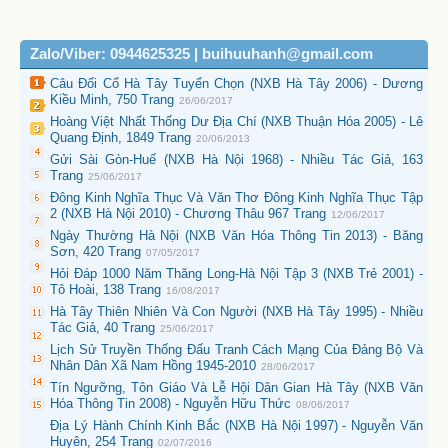
Zalo/Viber: 0944625325 | buihuuhanh@gmail.com
Câu Đối Cổ Hà Tây Tuyển Chọn (NXB Hà Tây 2006) - Dương
Kiều Minh, 750 Trang
26/06/2017
Hoàng Việt Nhất Thống Dư Địa Chí (NXB Thuận Hóa 2005) - Lê
Quang Định, 1849 Trang
20/06/2013
Gửi Sài Gòn-Huế (NXB Hà Nội 1968) - Nhiều Tác Giả, 163
Trang
25/06/2017
Đông Kinh Nghĩa Thục Và Văn Thơ Đông Kinh Nghĩa Thục Tập
2 (NXB Hà Nội 2010) - Chương Thâu 967 Trang
12/06/2017
Ngày Thường Hà Nội (NXB Văn Hóa Thông Tin 2013) - Băng
Sơn, 420 Trang
07/05/2017
Hỏi Đáp 1000 Năm Thăng Long-Hà Nội Tập 3 (NXB Trẻ 2001) -
Tô Hoài, 138 Trang
16/08/2017
Hà Tây Thiên Nhiên Và Con Người (NXB Hà Tây 1995) - Nhiều
Tác Giả, 40 Trang
25/06/2017
Lịch Sử Truyền Thống Đấu Tranh Cách Mạng Của Đảng Bộ Và
Nhân Dân Xã Nam Hồng 1945-2010
28/06/2017
Tín Ngưỡng, Tôn Giáo Và Lễ Hội Dân Gian Hà Tây (NXB Văn
Hóa Thông Tin 2008) - Nguyễn Hữu Thức
08/06/2017
Địa Lý Hành Chính Kinh Bắc (NXB Hà Nội 1997) - Nguyễn Văn
Huyên, 254 Trang
02/07/2016