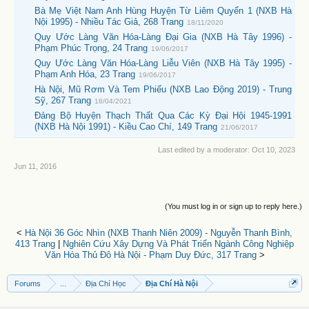
Bà Mẹ Việt Nam Anh Hùng Huyện Từ Liêm Quyển 1 (NXB Hà
Nội 1995) - Nhiều Tác Giả, 268 Trang
18/11/2020
Quy Ước Làng Văn Hóa-Làng Đại Gia (NXB Hà Tây 1996) -
Phạm Phúc Trọng, 24 Trang
19/06/2017
Quy Ước Làng Văn Hóa-Làng Liễu Viên (NXB Hà Tây 1995) -
Phạm Anh Hóa, 23 Trang
19/06/2017
Hà Nội, Mũ Rơm Và Tem Phiếu (NXB Lao Động 2019) - Trung
Sỹ, 267 Trang
18/04/2021
Đảng Bộ Huyện Thạch Thất Qua Các Kỳ Đại Hội 1945-1991
(NXB Hà Nội 1991) - Kiều Cao Chí, 149 Trang
21/06/2017
Last edited by a moderator:
Oct 10, 2023
Jun 11, 2016
(You must log in or sign up to reply here.)
<
Hà Nội 36 Góc Nhìn (NXB Thanh Niên 2009) - Nguyễn Thanh Bình,
413 Trang
|
Nghiên Cứu Xây Dựng Và Phát Triển Ngành Công Nghiệp
Văn Hóa Thủ Đô Hà Nội - Phạm Duy Đức, 317 Trang
>
Forums
...
Địa Chí Học
Địa Chí Hà Nội