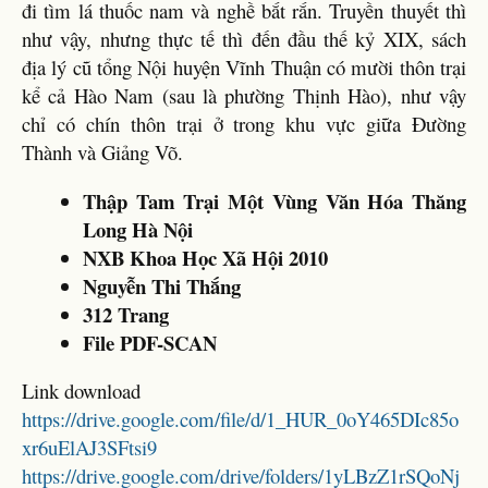
đi tìm lá thuốc nam và nghề bắt rắn. Truyền thuyết thì
như vậy, nhưng thực tế thì đến đầu thế kỷ XIX, sách
địa lý cũ tổng Nội huyện Vĩnh Thuận có mười thôn trại
kể cả Hào Nam (sau là phường Thịnh Hào), như vậy
chỉ có chín thôn trại ở trong khu vực giữa Đường
Thành và Giảng Võ.
Thập Tam Trại Một Vùng Văn Hóa Thăng
Long Hà Nội
NXB Khoa Học Xã Hội 2010
Nguyễn Thi Thắng
312 Trang
File PDF-SCAN
Link download
https://drive.google.com/file/d/1_HUR_0oY465DIc85o
xr6uElAJ3SFtsi9
https://drive.google.com/drive/folders/1yLBzZ1rSQoNj