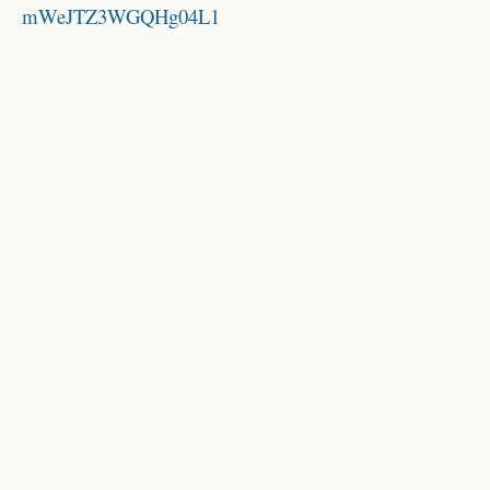
mWeJTZ3WGQHg04L1