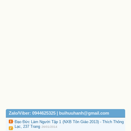
Zalo/Viber: 0944625325 | buihuuhanh@gmail.com
Đạo Đức Làm Người Tập 1 (NXB Tôn Giáo 2013) - Thích Thông
Lạc, 237 Trang
26/01/2014