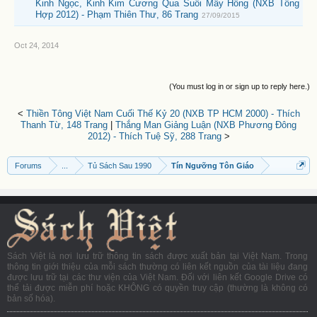
Kinh Ngọc, Kinh Kim Cương Qua Suối Mây Hồng (NXB Tổng
Hợp 2012) - Phạm Thiên Thư, 86 Trang
27/09/2015
Oct 24, 2014
(You must log in or sign up to reply here.)
<
Thiền Tông Việt Nam Cuối Thế Kỷ 20 (NXB TP HCM 2000) - Thích
Thanh Từ, 148 Trang
|
Thắng Man Giảng Luận (NXB Phương Đông
2012) - Thích Tuệ Sỹ, 288 Trang
>
Forums
...
Tủ Sách Sau 1990
Tín Ngưỡng Tôn Giáo
Sách Việt là nơi lưu trữ thông tin sách được xuất bản tại Việt Nam. Trong
thông tin giới thiệu của mỗi sách thường có liên kết nguồn của tài liệu đang
được lưu trữ tại các thư viện của Việt Nam. Đối với liên kết Google Drive có
thể tải được miễn phí hoặc KHÔNG có quyền truy cập (thường là không có
bản số hóa).