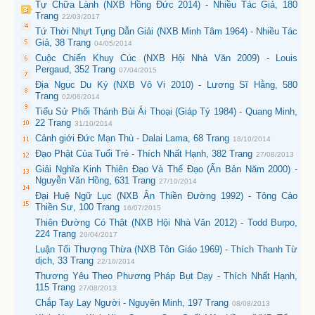
Tự Chữa Lành (NXB Hồng Đức 2014) - Nhiều Tác Giả, 180
Trang
22/03/2017
Tứ Thời Nhựt Tụng Dẫn Giải (NXB Minh Tâm 1964) - Nhiều Tác
Giả, 38 Trang
04/05/2014
Cuộc Chiến Khuy Cúc (NXB Hội Nhà Văn 2009) - Louis
Pergaud, 352 Trang
07/04/2015
Địa Ngục Du Ký (NXB Vô Vi 2010) - Lương Sĩ Hằng, 580
Trang
02/06/2014
Tiểu Sử Phối Thánh Bùi Ái Thoại (Giáp Tý 1984) - Quang Minh,
22 Trang
31/10/2014
Cảnh giới Đức Mạn Thù - Dalai Lama, 68 Trang
18/10/2014
Đạo Phật Của Tuổi Trẻ - Thích Nhất Hạnh, 382 Trang
27/08/2013
Giải Nghĩa Kinh Thiên Đạo Và Thế Đạo (Ấn Bản Năm 2000) -
Nguyễn Văn Hồng, 631 Trang
27/10/2014
Đại Huệ Ngữ Lục (NXB Ân Thiền Đường 1992) - Tông Cảo
Thiền Sư, 100 Trang
16/07/2015
Thiên Đường Có Thật (NXB Hội Nhà Văn 2012) - Todd Burpo,
224 Trang
20/04/2017
Luận Tối Thượng Thừa (NXB Tôn Giáo 1969) - Thích Thanh Từ
dịch, 33 Trang
22/10/2014
Thương Yêu Theo Phương Pháp Bụt Dạy - Thích Nhất Hạnh,
115 Trang
27/08/2013
Chắp Tay Lạy Người - Nguyên Minh, 197 Trang
08/08/2013