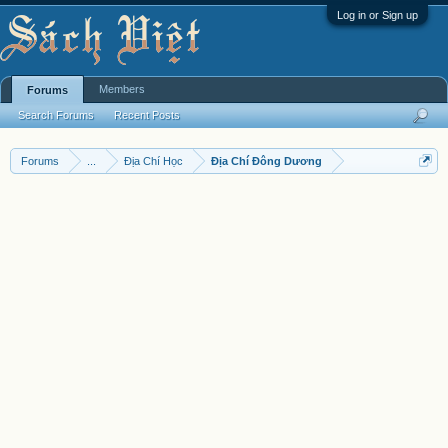
Log in or Sign up
Members
Forums
Search Forums
Recent Posts
Forums
...
Địa Chí Học
Địa Chí Đông Dương