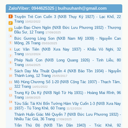
Zalo/Viber: 0944625325 | buihuuhanh@gmail.com
Truyện Trẻ Con Cuốn 3 (NXB Thụy Ký 1927) - Lạc Khổ, 22
Trang
10/02/2022
Luận Đạo Chơn Ngôn (NXB Đức Lưu Phương 1932) - Thượng
Đầu Sư, 12 Trang
17/09/2025
Bức Gương Lòng Son (NXB Nam Mỹ 1939) - Nguyễn Can
Mộng, 26 Trang
05/03/2025
Lục Vân Tiên (NXB Xưa Nay 1937) - Khấu Vỏ Nghi, 32
Trang
10/12/2024
Phép Nuôi Con (NXB Long Quang 1926) - Tịnh Liễu, 80
Trang
18/04/2025
Sách Dạy Ma Thuật Quyển 4 (NXB Bảo Tồn 1934) - Nguyễn
Thành Long, 12 Trang
25/05/2017
Mộ Hùng Chương Số 1-20 (NXB Cộng Tác 1937) - Thạch Tâm,
322 Trang
14/01/2022
Trung Kỳ Du Ký (NXB Ngô Tử Hạ 1931) - Hoàng Mai Rĩnh, 96
Trang
19/08/2025
Tửu Sắc Tài Khí Bốn Tường Hảm Vây Cuốn 1-3 (NXB Xưa Nay
1937) - Tú Tòng Khê, 60 Trang
11/12/2024
Thánh Huấn Giác Mê Quyển 7 (NXB Đức Lưu Phương 1932) -
Nhiều Tác Giả, 36 Trang
17/09/2025
Trần Thủ Độ (NXB Tân Dân 1943) - Trúc Khê, 92