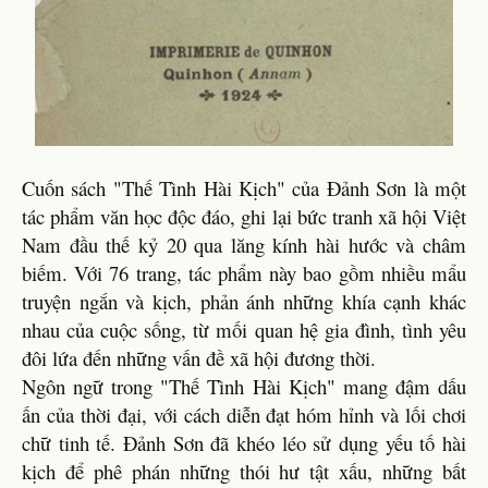
Cuốn sách "Thế Tình Hài Kịch" của Đảnh Sơn là một
tác phẩm văn học độc đáo, ghi lại bức tranh xã hội Việt
Nam đầu thế kỷ 20 qua lăng kính hài hước và châm
biếm. Với 76 trang, tác phẩm này bao gồm nhiều mẩu
truyện ngắn và kịch, phản ánh những khía cạnh khác
nhau của cuộc sống, từ mối quan hệ gia đình, tình yêu
đôi lứa đến những vấn đề xã hội đương thời.
Ngôn ngữ trong "Thế Tình Hài Kịch" mang đậm dấu
ấn của thời đại, với cách diễn đạt hóm hỉnh và lối chơi
chữ tinh tế. Đảnh Sơn đã khéo léo sử dụng yếu tố hài
kịch để phê phán những thói hư tật xấu, những bất