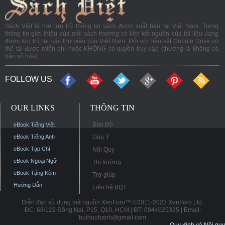
Sách Việt là nơi lưu trữ thông tin sách được xuất bản tại Việt Nam. Trong
thông tin giới thiệu của mỗi sách thường có liên kết nguồn của tài liệu đang
được lưu trữ tại các thư viện của Việt Nam. Đối với liên kết Google Drive có
thể tải được miễn phí hoặc KHÔNG có quyền truy cập (thường là không có
bản số hóa).
FOLLOW US
OUR LINKS
THÔNG TIN
Bản Đồ
eBook Tiếng Việt
eBook Tiếng Anh
Góp Ý
eBook Tạp Chí
Nội Quy
eBook Ngoại Ngữ
Thị trường
eBook Tặng Kèm
Trợ giúp
Hướng Dẫn
Liên hệ BQT
Diễn đàn sử dụng mã nguồn XenForo™ ©2011-2023 XenForo Ltd.
ĐC: 68/122 Đồng Nai, P15, Q10, HCM | ĐT: 0944625325 | Email:
buihuuhanh@gmail.com