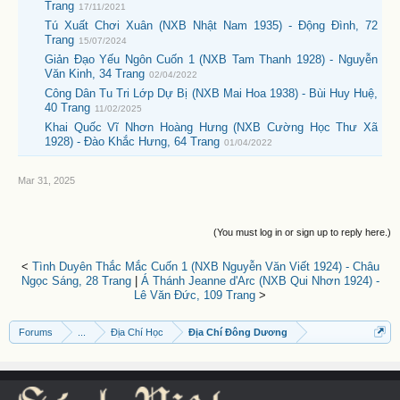
Trang
17/11/2021
Tú Xuất Chơi Xuân (NXB Nhật Nam 1935) - Động Đình, 72
Trang
15/07/2024
Giản Đạo Yếu Ngôn Cuốn 1 (NXB Tam Thanh 1928) - Nguyễn
Văn Kinh, 34 Trang
02/04/2022
Công Dân Tu Tri Lớp Dự Bị (NXB Mai Hoa 1938) - Bùi Huy Huệ,
40 Trang
11/02/2025
Khai Quốc Vĩ Nhơn Hoàng Hưng (NXB Cường Học Thư Xã
1928) - Đào Khắc Hưng, 64 Trang
01/04/2022
Mar 31, 2025
(You must log in or sign up to reply here.)
<
Tình Duyên Thắc Mắc Cuốn 1 (NXB Nguyễn Văn Viết 1924) - Châu
Ngọc Sáng, 28 Trang
|
Á Thánh Jeanne d'Arc (NXB Qui Nhơn 1924) -
Lê Văn Đức, 109 Trang
>
Forums
...
Địa Chí Học
Địa Chí Đông Dương