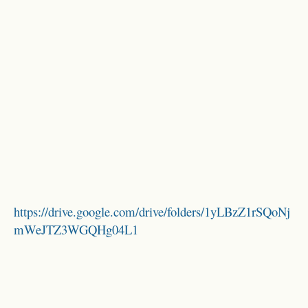
https://drive.google.com/drive/folders/1yLBzZ1rSQoNj
mWeJTZ3WGQHg04L1