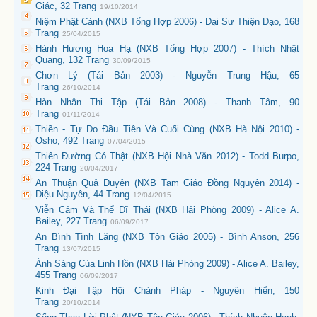
Giác, 32 Trang
19/10/2014
Niệm Phật Cảnh (NXB Tổng Hợp 2006) - Đại Sư Thiện Đạo, 168
Trang
25/04/2015
Hành Hương Hoa Hạ (NXB Tổng Hợp 2007) - Thích Nhật
Quang, 132 Trang
30/09/2015
Chơn Lý (Tái Bản 2003) - Nguyễn Trung Hậu, 65
Trang
26/10/2014
Hàn Nhân Thi Tập (Tái Bản 2008) - Thanh Tâm, 90
Trang
01/11/2014
Thiền - Tự Do Đầu Tiên Và Cuối Cùng (NXB Hà Nội 2010) -
Osho, 492 Trang
07/04/2015
Thiên Đường Có Thật (NXB Hội Nhà Văn 2012) - Todd Burpo,
224 Trang
20/04/2017
An Thuận Quả Duyên (NXB Tam Giáo Đồng Nguyên 2014) -
Diệu Nguyên, 44 Trang
12/04/2015
Viễn Cảm Và Thể Dĩ Thái (NXB Hải Phòng 2009) - Alice A.
Bailey, 227 Trang
06/09/2017
An Bình Tĩnh Lặng (NXB Tôn Giáo 2005) - Bình Anson, 256
Trang
13/07/2015
Ánh Sáng Của Linh Hồn (NXB Hải Phòng 2009) - Alice A. Bailey,
455 Trang
06/09/2017
Kinh Đại Tập Hội Chánh Pháp - Nguyên Hiển, 150
Trang
20/10/2014