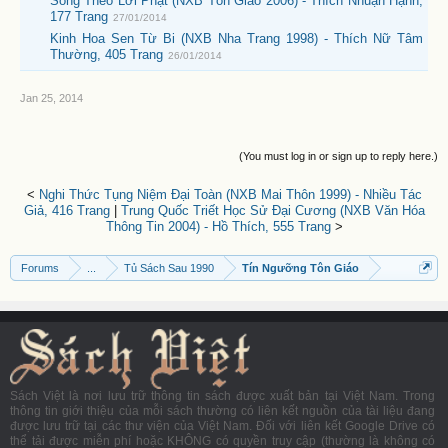
Sống Theo Lời Phật (NXB Tôn Giáo 2006) - Thích Nhuận Hạnh,
177 Trang
27/01/2014
Kinh Hoa Sen Từ Bi (NXB Nha Trang 1998) - Thích Nữ Tâm
Thường, 405 Trang
26/01/2014
Jan 25, 2014
(You must log in or sign up to reply here.)
<
Nghi Thức Tụng Niệm Đại Toàn (NXB Mai Thôn 1999) - Nhiều Tác
Giả, 416 Trang
|
Trung Quốc Triết Học Sử Đại Cương (NXB Văn Hóa
Thông Tin 2004) - Hồ Thích, 555 Trang
>
Forums
...
Tủ Sách Sau 1990
Tín Ngưỡng Tôn Giáo
Sách Việt là nơi lưu trữ thông tin sách được xuất bản tại Việt Nam. Trong
thông tin giới thiệu của mỗi sách thường có liên kết nguồn của tài liệu đang
được lưu trữ tại các thư viện của Việt Nam. Đối với liên kết Google Drive có
thể tải được miễn phí hoặc KHÔNG có quyền truy cập (thường là không có