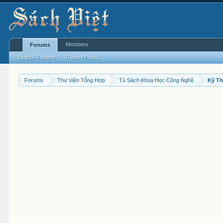
Members
Forums
Search Forums
Recent Posts
Forums
Thư Viện Tổng Hợp
Tủ Sách Khoa Học Công Nghệ
Kỹ Th