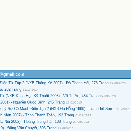
h@gmail.com
iện Tử Tập 2 (NXB Thống Kê 2007) - Đỗ Thanh Hải, 273 Trang
29/09/2023
ả, 282 Trang
12/10/2014
 Tử (NXB Khoa Học Kỹ Thuật 2006) - Võ Trí An, 484 Trang
27/09/2023
2001) - Nguyễn Quốc Bình, 245 Trang
27/02/2015
Lý Sự Cố Mạch Điện Tập 2 (NXB Đà Nẵng 1999) - Trần Thế San
27/09/2015
h Niên 2007) - Trịnh Thanh Toản, 193 Trang
01/01/2024
à Nội 2002) - Hoàng Trung Hải, 108 Trang
29/08/2013
0) - Đặng Văn Chuyết, 306 Trang
27/09/2015