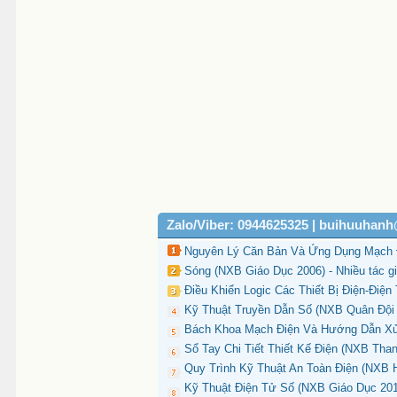
Zalo/Viber: 0944625325 | buihuuhan
Nguyên Lý Căn Bản Và Ứng Dụng Mạch Đ
Sóng (NXB Giáo Dục 2006) - Nhiều tác gi
Điều Khiển Logic Các Thiết Bị Điện-Điện
Kỹ Thuật Truyền Dẫn Số (NXB Quân Đội 
Bách Khoa Mạch Điện Và Hướng Dẫn Xử 
Sổ Tay Chi Tiết Thiết Kế Điện (NXB Than
Quy Trình Kỹ Thuật An Toàn Điện (NXB H
Kỹ Thuật Điện Tử Số (NXB Giáo Dục 201