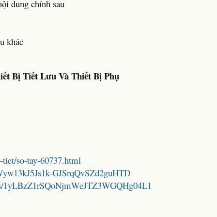
nội dung chính sau
ưu khác
iết Bị Tiết Lưu Và Thiết Bị Phụ
i-tiet/so-tay-60737.html
11c6Wyw13kJ5Js1k-GJSrqQvSZd2guHTD
folders/1yLBzZ1rSQoNjmWeJTZ3WGQHg04L1