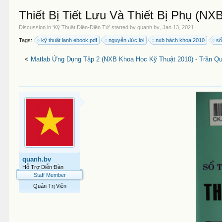
Thiết Bị Tiết Lưu Và Thiết Bị Phụ (N
Discussion in '
Kỹ Thuật Điện-Điện Tử
' started by
quanh.bv
,
Jan 13, 2021
.
Tags:
kỹ thuật lạnh ebook pdf
nguyễn đức lợi
nxb bách khoa 2010
sổ
<
Matlab Ứng Dụng Tập 2 (NXB Khoa Học Kỹ Thuật 2010) - Trần Qu
quanh.bv
Hỗ Trợ Diễn Đàn
Staff Member
Quản Trị Viên