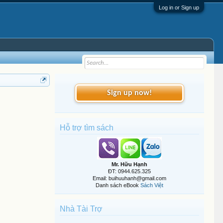
Log in or Sign up
Sign up now!
Hỗ trợ tìm sách
Mr. Hữu Hạnh
ĐT: 0944.625.325
Email: buihuuhanh@gmail.com
Danh sách eBook
Sách Việt
Nhà Tài Trợ