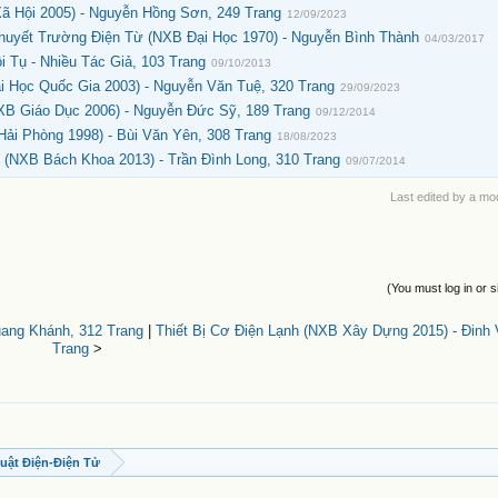
ã Hội 2005) - Nguyễn Hồng Sơn, 249 Trang
12/09/2023
huyết Trường Điện Từ (NXB Đại Học 1970) - Nguyễn Bình Thành
04/03/2017
 Tụ - Nhiều Tác Giả, 103 Trang
09/10/2013
i Học Quốc Gia 2003) - Nguyễn Văn Tuệ, 320 Trang
29/09/2023
B Giáo Dục 2006) - Nguyễn Đức Sỹ, 189 Trang
09/12/2014
i Phòng 1998) - Bùi Văn Yên, 308 Trang
18/08/2023
(NXB Bách Khoa 2013) - Trần Đình Long, 310 Trang
09/07/2014
Last edited by a mo
(You must log in or s
ang Khánh, 312 Trang
|
Thiết Bị Cơ Điện Lạnh (NXB Xây Dựng 2015) - Đinh
Trang
>
uật Điện-Điện Tử