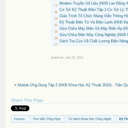
Modem Truyền Số Liệu (NXB Lao Động X
Cơ Sở Kỹ Thuật Điện Tập 1-Cơ Sở Lý T
Giáo Trình Tổ Chức Mạng Viễn Thông Hội
Kỹ Thuật Điện Tử Và Điện Lạnh (NXB Đạ
Sửa Chữa Máy Điện Và Máy Biến Áp (NX
Sửa Chữa Điện Máy Công Nghiệp (NXB Hả
Sách Tra Cứu Về Chất Lượng Điện Năng 
quanh.bv
,
Jan 13, 2021
<
Matlab Ứng Dụng Tập 2 (NXB Khoa Học Kỹ Thuật 2010) - Trần Qu
Share This Page
Forums
Thư Viện Tổng Hợp
Tủ Sách Khoa Học Công Nghệ
Kỹ Th