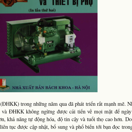
í (ĐHKK) trong những năm qua đã phát triển rất mạnh mẽ. Nh
h và ĐHKK không ngừng được cải tiến về mọi mặt để ngày
hơn, khả năng tự động hóa, độ tin cậy và tuổi thọ cao hơn. Do
iên tục được cập nhật, bổ sung và phổ biến tới bạn đọc tron