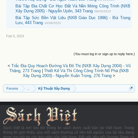
Bài Tập Địa Chất Cơ Học Đất Và Nền Móng Công Trình (NXB
Xây Dựng 2005) - Nguyễn Uyên, 343 Trang
06/03/2023
Bài Tập Sức Bền Vật Liệu (NXB Giáo Dục 1996) - Bùi Trọng
Lựu, 443 Trang
14/08/2022
Feb 5, 2023
(You must log in or sign up to reply here.)
<
Trắc Địa Quy Hoạch Đường Và Đô Thị (NXB Xây Dựng 2004) - Vũ
Thặng, 273 Trang
|
Thiết Kế Và Thi Công Công Trình Nổ Phá (NXB
Xây Dựng 2003) - Nguyễn Xuân Trọng, 276 Trang
>
Forums
...
Kỹ Thuật Xây Dựng
Sách Việt là nơi lưu trữ thông tin sách được xuất bản tại Việt Nam. Trong
thông tin giới thiệu của mỗi sách thường có liên kết nguồn của tài liệu đang
được lưu trữ tại các thư viện của Việt Nam. Đối với liên kết Google Drive có