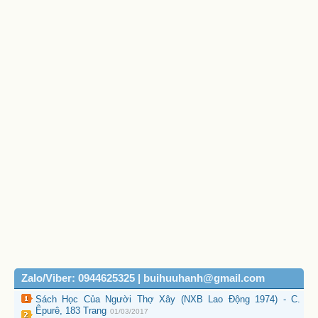
Zalo/Viber: 0944625325 | buihuuhanh@gmail.com
Sách Học Của Người Thợ Xây (NXB Lao Động 1974) - C.
Êpurê, 183 Trang
01/03/2017