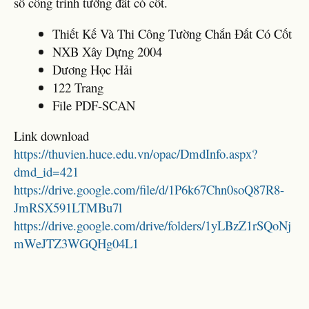
số công trình tường đất có cốt.
Thiết Kế Và Thi Công Tường Chắn Đất Có Cốt
NXB Xây Dựng 2004
Dương Học Hải
122 Trang
File PDF-SCAN
Link download
https://thuvien.huce.edu.vn/opac/DmdInfo.aspx?
dmd_id=421
https://drive.google.com/file/d/1P6k67Chn0soQ87R8-
JmRSX591LTMBu7l
https://drive.google.com/drive/folders/1yLBzZ1rSQoNj
mWeJTZ3WGQHg04L1