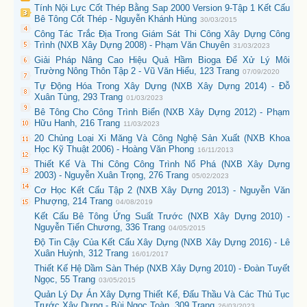
Tính Nội Lực Cốt Thép Bằng Sap 2000 Version 9-Tập 1 Kết Cấu
Bê Tông Cốt Thép - Nguyễn Khánh Hùng
30/03/2015
Công Tác Trắc Địa Trong Giám Sát Thi Công Xây Dựng Công
Trình (NXB Xây Dựng 2008) - Phạm Văn Chuyên
31/03/2023
Giải Pháp Nâng Cao Hiệu Quả Hầm Bioga Để Xử Lý Môi
Trường Nông Thôn Tập 2 - Vũ Văn Hiểu, 123 Trang
07/09/2020
Tự Động Hóa Trong Xây Dựng (NXB Xây Dựng 2014) - Đỗ
Xuân Tùng, 293 Trang
01/03/2023
Bê Tông Cho Công Trình Biển (NXB Xây Dựng 2012) - Phạm
Hữu Hanh, 216 Trang
11/03/2023
20 Chủng Loại Xi Măng Và Công Nghệ Sản Xuất (NXB Khoa
Học Kỹ Thuật 2006) - Hoàng Văn Phong
16/11/2013
Thiết Kế Và Thi Công Công Trình Nổ Phá (NXB Xây Dựng
2003) - Nguyễn Xuân Trọng, 276 Trang
05/02/2023
Cơ Học Kết Cấu Tập 2 (NXB Xây Dựng 2013) - Nguyễn Văn
Phượng, 214 Trang
04/08/2019
Kết Cấu Bê Tông Ứng Suất Trước (NXB Xây Dựng 2010) -
Nguyễn Tiến Chương, 336 Trang
04/05/2015
Độ Tin Cậy Của Kết Cấu Xây Dựng (NXB Xây Dựng 2016) - Lê
Xuân Huỳnh, 312 Trang
16/01/2017
Thiết Kế Hệ Dầm Sàn Thép (NXB Xây Dựng 2010) - Đoàn Tuyết
Ngọc, 55 Trang
03/05/2015
Quản Lý Dự Án Xây Dựng Thiết Kế, Đấu Thầu Và Các Thủ Tục
Trước Xây Dựng - Bùi Ngọc Toàn, 309 Trang
26/03/2023