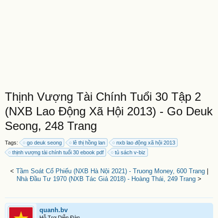
Thịnh Vượng Tài Chính Tuổi 30 Tập 2
(NXB Lao Động Xã Hội 2013) - Go Deuk
Seong, 248 Trang
Tags:
go deuk seong
lê thị hồng lan
nxb lao động xã hội 2013
thịnh vượng tài chính tuổi 30 ebook pdf
tủ sách v-biz
<
Tầm Soát Cổ Phiếu (NXB Hà Nội 2021) - Truong Money, 600 Trang
|
Nhà Đầu Tư 1970 (NXB Tác Giả 2018) - Hoàng Thái, 249 Trang
>
quanh.bv
Hỗ Trợ Diễn Đàn