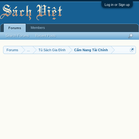
Log in or Sign up
Members
Forums
Search Forums
Recent Posts
Forums
...
Tủ Sách Gia Đình
Cẩm Nang Tài Chính