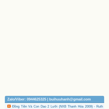
Zalo/Viber: 0944625325 | buihuuhanh@gmail.com
Đồng Tiền Và Con Dao 2 Lưỡi (NXB Thanh Hóa 2009) - Ruth