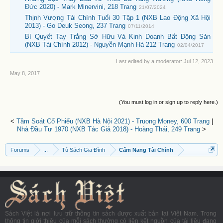
Đức 2020) - Mark Minervini, 218 Trang
21/07/2024
Thịnh Vượng Tài Chính Tuổi 30 Tập 1 (NXB Lao Động Xã Hội
2013) - Go Deuk Seong, 237 Trang
07/11/2014
Bí Quyết Tay Trắng Sở Hữu Và Kinh Doanh Bất Động Sản
(NXB Tài Chính 2012) - Nguyễn Mạnh Hà 212 Trang
02/04/2017
Last edited by a moderator:
Jul 12, 2023
May 8, 2017
(You must log in or sign up to reply here.)
<
Tầm Soát Cổ Phiếu (NXB Hà Nội 2021) - Truong Money, 600 Trang
|
Nhà Đầu Tư 1970 (NXB Tác Giả 2018) - Hoàng Thái, 249 Trang
>
Forums
...
Tủ Sách Gia Đình
Cẩm Nang Tài Chính
Sách Việt là nơi lưu trữ thông tin sách được xuất bản tại Việt Nam. Trong
thông tin giới thiệu của mỗi sách thường có liên kết nguồn của tài liệu đang