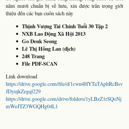
năm mươi chuẩn bị về hưu, xin được trân trọng giới
thiệu đến các bạn cuốn sách này
Thịnh Vượng Tài Chính Tuổi 30 Tập 2
NXB Lao Động Xã Hội 2013
Go Deuk Seong
Lê Thị Hồng Lan (dịch)
248 Trang
File PDF-SCAN
Link download
https://drive.google.com/file/d/1cwn4HYTaTApltRcBsv
JDyujkZegql229
https://drive.google.com/drive/folders/1yLBzZ1rSQoNj
mWeJTZ3WGQHg04L1