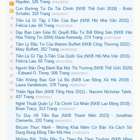
Hayden, 145 Trang
11/01/2016
Con Đường Tự Do Tài Chính (NXB Thế Giới 2019) - Bodo
Schafer, 319 Trang
24/02/2017
Tiền Là Gì Tập 1-Tiền Của Bạn (NXB Hội Nhà Văn 2015) -
Felicia Law, 60 Trang
05/12/2020
Dạy Bạn Làm Giàu Bí Quyết Đầu Tư Bất Động Sản (NXB Văn
Hóa Thông Tin 2004) Diane Kennedy, 274 Trang
21/07/2018
Tâm Lý Đầu Tư Của Warren Buffett (NXB Công Thương 2022) -
Mary Buffett, 352 Trang
09/04/2022
Tiền Là Gì Tập 3-Tiền Của Quốc Gia (NXB Hội Nhà Văn 2015) -
Felicia Law, 60 Trang
09/12/2020
Người Đàn Ông Đánh Bại Mọi Thị Trường (NXB Thế Giới 2020)
- Edward O. Thorp, 506 Trang
06/05/2017
Tiền Không Bao Giờ Là Đủ (NXB Lao Động Xã Hội 2018) -
Laura Vanderkam, 378 Trang
20/05/2021
Thiên Nga Đen (NXB Tổng Hợp 2011) - Nassim Nicholas Taleb,
437 Trang
07/04/2017
Nghệ Thuật Quản Lý Tài Chính Cá Nhân (NXB Lao Động 2019) -
Brian Tracy, 313 Trang
15/06/2017
Tư Duy Về Tiền Bạc (NXB Thanh Niên 2023) - Jonathan
Clements, 220 Trang
09/03/2017
Bitcoin Thực Hành - Những Khái Niệm Cơ Bản Và Cách Sử
Dụng Đúng Đồng Tiền Mã Hóa
17/05/2023
Những Bậc Thầy Đầu Tư Theo Đà Tăng Trưởng (NXB Hồng