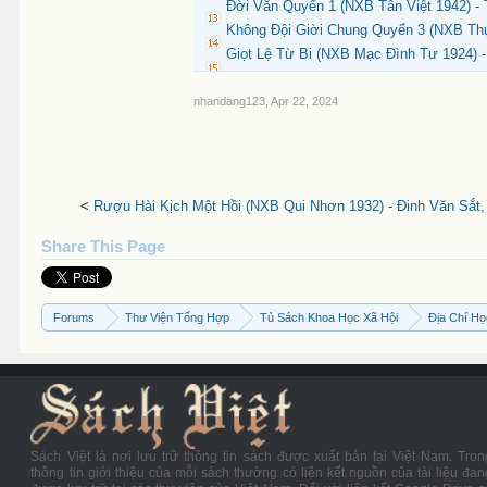
Đời Văn Quyển 1 (NXB Tân Việt 1942) - 
Không Đội Giời Chung Quyển 3 (NXB Thụ
Giọt Lệ Từ Bi (NXB Mạc Đình Tư 1924) 
nhandang123
,
Apr 22, 2024
<
Rượu Hài Kịch Một Hồi (NXB Qui Nhơn 1932) - Đinh Văn Sắt,
Share This Page
Forums
Thư Viện Tổng Hợp
Tủ Sách Khoa Học Xã Hội
Địa Chí H
Sách Việt là nơi lưu trữ thông tin sách được xuất bản tại Việt Nam. Tron
thông tin giới thiệu của mỗi sách thường có liên kết nguồn của tài liệu đan