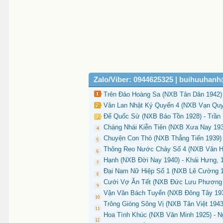
Zalo/Viber: 0944625325 | buihuuhan
Trên Đảo Hoàng Sa (NXB Tân Dân 1942) 
Vân Lan Nhật Ký Quyển 4 (NXB Vạn Quy
Đế Quốc Sử (NXB Bảo Tồn 1928) - Trần
Chàng Nhái Kiễn Tiên (NXB Xưa Nay 193
Chuyện Con Thỏ (NXB Thẳng Tiến 1939) 
Thông Reo Nước Chảy Số 4 (NXB Văn Hù
Hạnh (NXB Đời Nay 1940) - Khái Hưng, 
Đại Nam Nữ Hiệp Số 1 (NXB Lê Cường 19
Cưới Vợ Ăn Tết (NXB Đức Lưu Phương 
Vận Văn Bách Tuyển (NXB Đông Tây 193
Trông Giòng Sông Vị (NXB Tân Việt 1943
Hoa Tình Khúc (NXB Văn Minh 1925) - N