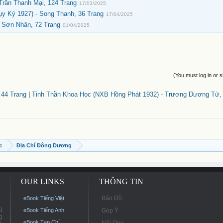
Trần Thanh Mại, 124 Trang
17/03/2025
y Ký 1927) - Song Thanh, 36 Trang
17/04/2025
- Sơn Nhân, 72 Trang
01/04/2025
(You must log in or s
 44 Trang
|
Tinh Thần Khoa Học (NXB Hồng Phát 1932) - Trương Dương Tử, 
ọc
Địa Chí Đông Dương
OUR LINKS
THÔNG TIN
Bản Đồ
eBook Tiếng Việt
g
eBook Tiếng Anh
Góp Ý
g
eBook Tạp Chí