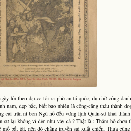
 lôi theo đại-ca tôi ra phò an tá quốc, dụ chữ công danh
nh nam, dẹp bắc, biết bao nhiêu là công-căng thâu thành đo
g cái trận ni bọn Ngũ hổ đều vưng lịnh Quân-sư khai thành 
-sư lại không vị đến như vầy cả ? Thật là : Thậm hỗ chơn th
hê mổ bất tài, nên đó chẳng truyền sai xuất chiến. Thưa cùng