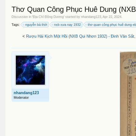
Thơ Quan Công Phục Huê Dung (NXB 
Discussion in '
Địa Chí Đông Dương
' started by
nhandang123
,
Apr 22, 2024
.
Tags:
nguyễn bá thời
nxb xưa nay 1932
thơ quan công phục huê dung e
<
Rượu Hài Kịch Một Hồi (NXB Qui Nhơn 1932) - Đinh Văn Sắt,
nhandang123
Moderator