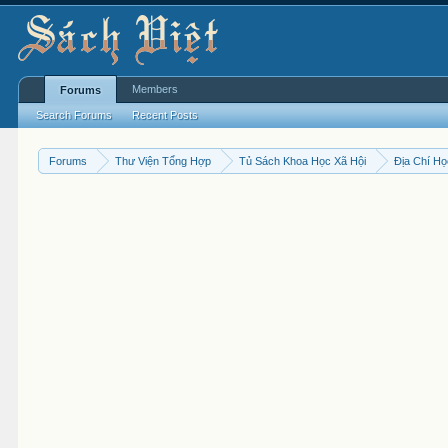
Members
Forums
Search Forums
Recent Posts
Forums
Thư Viện Tổng Hợp
Tủ Sách Khoa Học Xã Hội
Địa Chí H