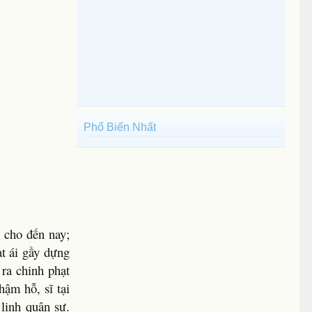
Phổ Biến Nhất
 cho đến nay;
ạt ái gầy dựng
ra chinh phạt
ậm hỗ, sĩ tại
 lịnh quân sự.