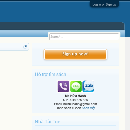
Log in or Sign up
Sign up now!
Hỗ trợ tìm sách
Mr. Hữu Hạnh
ĐT: 0944.625.325
Email: buihuuhanh@gmail.com
Danh sách eBook
Sách Việt
Nhà Tài Trợ