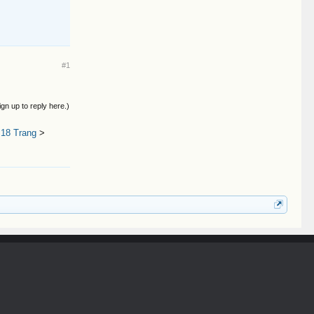
#1
ign up to reply here.)
18 Trang
>