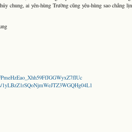
 thủy chung, ai yên-hùng Trường cũng yêu-hùng sao chẳng lị
ung
/1SgSFPmeHzEao_Xhh59FfJGGWyxZ7fIUc
folders/1yLBzZ1rSQoNjmWeJTZ3WGQHg04L1