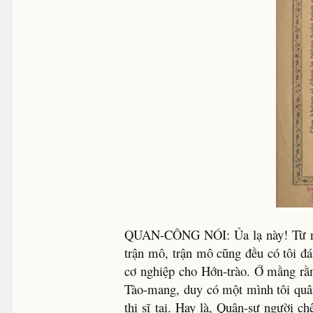
QUAN-CÔNG NÓI: Ủa lạ này! Từ ngày
trận mô, trận mô cũng đều có tôi đá
cơ nghiệp cho Hớn-trào. Ớ mầng rằn
Tào-mang, duy có một mình tôi quân
thị sĩ tại. Hay là, Quân-sự người c