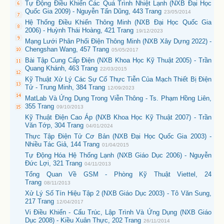
Tự Động Điều Khiển Các Quá Trình Nhiệt Lạnh (NXB Đại Học
Quốc Gia 2009) - Nguyễn Tấn Dũng, 443 Trang
23/05/2014
Hệ Thống Điều Khiển Thông Minh (NXB Đại Học Quốc Gia
2006) - Huỳnh Thái Hoàng, 421 Trang
19/12/2023
Mạng Lưới Phân Phối Điện Thông Minh (NXB Xây Dựng 2022) -
Chengshan Wang, 457 Trang
05/05/2017
Bài Tập Cung Cấp Điện (NXB Khoa Học Kỹ Thuật 2005) - Trần
Quang Khánh, 463 Trang
22/03/2015
Kỹ Thuật Xử Lý Các Sự Cố Thực Tiễn Của Mạch Thiết Bị Điện
Tử - Trung Minh, 384 Trang
12/09/2023
MatLab Và Ứng Dụng Trong Viễn Thông - Ts. Phạm Hồng Liên,
355 Trang
09/10/2013
Kỹ Thuật Điện Cao Áp (NXB Khoa Học Kỹ Thuật 2007) - Trần
Văn Tớp, 304 Trang
04/01/2024
Thực Tập Điện Tử Cơ Bản (NXB Đại Học Quốc Gia 2003) -
Nhiều Tác Giả, 144 Trang
01/04/2015
Tự Động Hóa Hệ Thống Lạnh (NXB Giáo Dục 2006) - Nguyễn
Đức Lợi, 321 Trang
04/11/2013
Tổng Quan Về GSM - Phòng Kỹ Thuật Viettel, 24
Trang
08/11/2013
Xử Lý Số Tín Hiệu Tập 2 (NXB Giáo Dục 2003) - Tô Văn Sung,
217 Trang
12/04/2017
Vi Điều Khiển - Cấu Trúc, Lập Trình Và Ứng Dụng (NXB Giáo
Dục 2008) - Kiều Xuân Thực, 202 Trang
26/11/2014