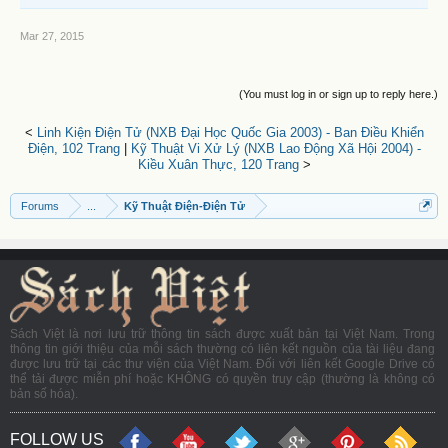
Mar 27, 2015
(You must log in or sign up to reply here.)
<
Linh Kiện Điện Tử (NXB Đại Học Quốc Gia 2003) - Ban Điều Khiển
Điện, 102 Trang
|
Kỹ Thuật Vi Xử Lý (NXB Lao Động Xã Hội 2004) -
Kiều Xuân Thực, 120 Trang
>
Forums
...
Kỹ Thuật Điện-Điện Tử
Sách Việt là nơi lưu trữ thông tin sách được xuất bản tại Việt Nam. Trong
thông tin giới thiệu của mỗi sách thường có liên kết nguồn của tài liệu đang
được lưu trữ tại các thư viện của Việt Nam. Đối với liên kết Google Drive có
thể tải được miễn phí hoặc KHÔNG có quyền truy cập (thường là không có
bản số hóa).
FOLLOW US