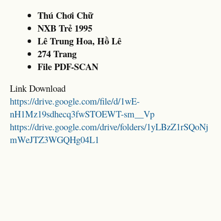
Thú Chơi Chữ
NXB Trẻ 1995
Lê Trung Hoa, Hồ Lê
274 Trang
File PDF-SCAN
Link Download
https://drive.google.com/file/d/1wE-
nH1Mz19sdhecq3fwSTOEWT-sm__Vp
https://drive.google.com/drive/folders/1yLBzZ1rSQoNj
mWeJTZ3WGQHg04L1