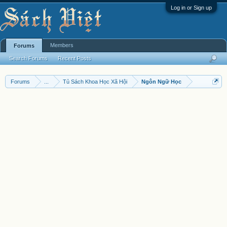
Log in or Sign up
Members
Forums
Search Forums
Recent Posts
Forums
...
Tủ Sách Khoa Học Xã Hội
Ngôn Ngữ Học