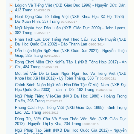
Lôgích Và Tiếng Việt (NXB Giáo Dục 1996) - Nguyễn Đức Dân,
413 Trang
16/03/2015
Hoạt Động Của Từ Tiếng Việt (NXB Khoa Học Xã Hội 1978) -
Đái Xuân Ninh, 337 Trang
09/04/2017
Ngữ Nghĩa Học Dẫn Luận (NXB Giáo Dục 2009) - John Lyons,
382 Trang
30/05/2017
Phân Tích Câu Đơn Tiếng Việt Theo Cấu Trúc Đề-Thuyết (NXB
Đại Học Quốc Gia 2002) - Đào Thanh Lan
08/05/2014
Dẫn Luận Ngôn Ngữ Học (NXB Giáo Dục 2021) - Nguyễn Thiện
Giáp, 325 Trang
02/10/2022
Rong Chơi Miền Chữ Nghĩa Tập 1 (NXB Tổng Hợp 2017) - An
Chi, 484 Trang
30/05/2013
Một Số Vấn Đề Lí Luận Ngôn Ngữ Học Và Tiếng Việt (NXB
Khoa Học Xã Hội 2012) - Lý Toàn Thắng, 533 Tr
09/08/2021
Chính Sách Ngôn Ngữ Văn Hóa Dân Tộc Ở Việt Nam (NXB Đại
Học Quốc Gia 2003) - Trần Trí Dõi, 182 Trang
19/04/2014
Ngữ Pháp Tiếng Việt-Câu (NXB Đại Học 1980) - Hoàng Trọng
Phiến, 298 Trang
25/05/2017
Phong Cách Học Tiếng Việt (NXB Giáo Dục 1995) - Đinh Trọng
Lạc, 321 Trang
16/03/2015
Dùng Từ, Viết Câu Và Soạn Thảo Văn Bản (NXB Giáo Dục
2013) - Nguyễn Thị Ly Kha, 204 Trang
05/06/2015
Ngữ Pháp Tạo Sinh (NXB Đại Học Quốc Gia 2012) - Nguyễn