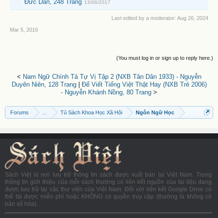
Đức Dân, 248 Trang
13/06/2017
Last edited by a moderator:
Aug 26, 2024
Mar 5, 2016
(You must log in or sign up to reply here.)
<
Nam Ngữ Chính Tả Tự Vị Tập 2 (NXB Tân Dân 1933) - Nguyễn
Duyên Niên, 128 Trang
|
Để Viết Tiếng Việt Thật Hay (NXB Trẻ 2006)
- Nguyễn Khánh Nồng, 80 Trang
>
Forums
...
Tủ Sách Khoa Học Xã Hội
Ngôn Ngữ Học
Sách Việt là nơi lưu trữ thông tin sách được xuất bản tại Việt Nam. Trong
thông tin giới thiệu của mỗi sách thường có liên kết nguồn của tài liệu đang
được lưu trữ tại các thư viện của Việt Nam. Đối với liên kết Google Drive có
thể tải được miễn phí hoặc KHÔNG có quyền truy cập (thường là không có
bản số hóa).