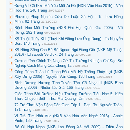
Đừng Vì Cô Đơn Mà Yêu Một Ai Đó (NXB Văn Học 2015) - Văn
Học Trẻ, 248 Trang
20/04/2017
Phương Pháp Nghiên Cứu Dư Luận Xã Hội - Ts. Lưu Hồng
Minh, 82 Trang
21/12/2013
Bệnh Học Môi Trường (NXB Đại Học Quốc Gia 2005) - Võ
Hưng, 192 Trang
06/06/2015
Kỹ Thuật Thủy Khí (Thuỷ Khí Động Lực Ứng Dụng) - Ts.Nguyễn
Bốn, 148 Trang
04/11/2013
Kỹ Năng Sống Cho Bé-Bé Ngoan Ngủ Đúng Giờ (NXB Mỹ Thuật
2010) - Elizabeth Verdick, 24 Trang
20/09/2015
Cương Lĩnh Chính Trị Ngọn Cờ Tư Tưởng Lý Luận Chỉ Đạo Sự
Nghiệp Cách Mạng Của Chúng Ta
03/06/2016
Công Trình Tháo Lũ Trong Đầu Mối Hệ Thống Thủy Lợi (NXB
Xây Dựng 2005) - Nguyễn Văn Cung, 198 Trang
22/03/2015
Bình Dương Hương Tình-Tuyển Tập Cổ Nhạc II (NXB Bình
Dương 2006) - Nhiều Tác Giả, 166 Trang
14/07/2017
Giáo Trình Bồi Dưỡng Hiệu Trưởng Trường Tiêu Học 5: Kiến
Thức Chuyên Biệt - Ths. Mai Quang Tâm
05/07/2013
72 Trò Chơi Vận Động Dân Gian Tập 1 - Pgs. Ts. Nguyễn Toán,
171 Trang
24/06/2013
Vì Trái Tim Nhà Vua (NXB Văn Hóa Văn Nghệ 2013) - Annie
Pietri, 189 Trang
06/05/2017
Bé Ơi Ngủ Ngon (NXB Lao Động Xã Hội 2009) - Triệu Ánh