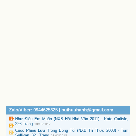
Zalo/Viber: 0944625325 | buihuuhanh@gmail.com
Như Điều Em Muốn (NXB Hội Nhà Văn 2011) - Kate Carlisle,
226 Trang
18/10/2017
Cuộc Phiêu Lưu Trong Bóng Tối (NXB Tri Thức 2008) - Tom
Sullivan, 321 Trang
03/03/2015