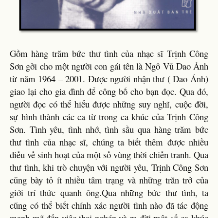
Gồm hàng trăm bức thư tình của nhạc sĩ Trịnh Công
Sơn gởi cho một người con gái tên là Ngô Vũ Dao Ánh
từ năm 1964 – 2001. Được người nhận thư ( Dao Ánh)
giao lại cho gia đình để công bố cho bạn đọc. Qua đó,
người đọc có thể hiểu được những suy nghĩ, cuộc đời,
sự hình thành các ca từ trong ca khúc của Trịnh Công
Sơn. Tình yêu, tình nhớ, tình sầu qua hàng trăm bức
thư tình của nhạc sĩ, chúng ta biết thêm được nhiều
điều về sinh hoạt của một số vùng thời chiến tranh. Qua
thư tình, khi trò chuyện với người yêu, Trịnh Công Sơn
cũng bày tỏ ít nhiều tâm trạng và những trăn trở của
giới trí thức quanh ông.Qua những bức thư tình, ta
cũng có thể biết chính xác người tình nào đã tác động
mạnh mẽ đến việc thai nghén và ra đời một số ca khúc