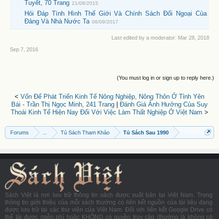
Tuyết, 70 Trang
21/08/2015
Hỏi Đáp Tình Hình Thế Giới Và Chính Sách Đối Ngoại Của
Đảng Và Nhà Nước Ta
06/09/2017
Last edited by a moderator:
Mar 28, 2018
Sep 7, 2016
(You must log in or sign up to reply here.)
<
Vốn Để Phát Triển Kinh Tế Nông Nghiệp, Nông Thôn Ở Tỉnh Yên
Bái - Trần Thị Ngọc Minh, 241 Trang
|
Đánh Giá Ảnh Hưởng Của Suy
Thoái Kinh Tế Hiện Nay Đối Với Việc Làm Thất Nghiệp Ở Việt Nam
>
Forums
...
Tủ Sách Tham Khảo
Tủ Sách Sau 1990
Sách Việt là nơi lưu trữ thông tin sách được xuất bản tại Việt Nam. Trong
thông tin giới thiệu của mỗi sách thường có liên kết nguồn của tài liệu đang
được lưu trữ tại các thư viện của Việt Nam. Đối với liên kết Google Drive có
thể tải được miễn phí hoặc KHÔNG có quyền truy cập (thường là không có