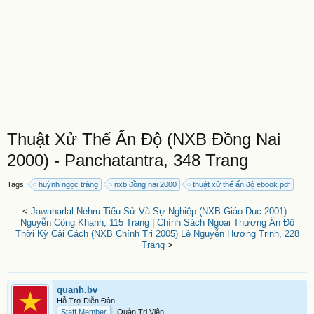
Thuật Xử Thế Ấn Độ (NXB Đồng Nai
2000) - Panchatantra, 348 Trang
Tags:
huỳnh ngọc trảng
nxb đồng nai 2000
thuật xử thế ấn độ ebook pdf
<
Jawaharlal Nehru Tiểu Sử Và Sự Nghiệp (NXB Giáo Dục 2001) -
Nguyễn Công Khanh, 115 Trang
|
Chính Sách Ngoại Thương Ấn Độ
Thời Kỳ Cải Cách (NXB Chính Trị 2005) Lê Nguyễn Hương Trinh, 228
Trang
>
quanh.bv
Hỗ Trợ Diễn Đàn
Staff Member
Quản Trị Viên