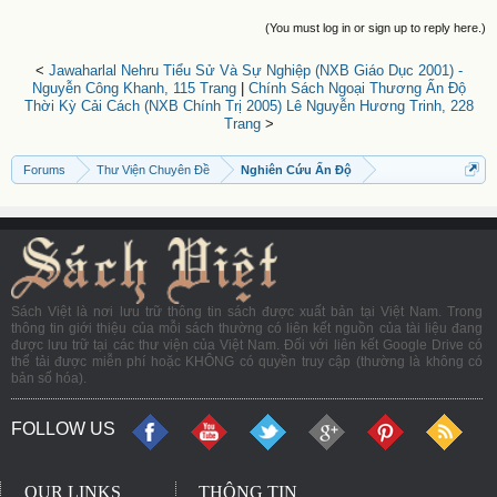
(You must log in or sign up to reply here.)
<
Jawaharlal Nehru Tiểu Sử Và Sự Nghiệp (NXB Giáo Dục 2001) -
Nguyễn Công Khanh, 115 Trang
|
Chính Sách Ngoại Thương Ấn Độ
Thời Kỳ Cải Cách (NXB Chính Trị 2005) Lê Nguyễn Hương Trinh, 228
Trang
>
Forums
Thư Viện Chuyên Đề
Nghiên Cứu Ấn Độ
Sách Việt là nơi lưu trữ thông tin sách được xuất bản tại Việt Nam. Trong
thông tin giới thiệu của mỗi sách thường có liên kết nguồn của tài liệu đang
được lưu trữ tại các thư viện của Việt Nam. Đối với liên kết Google Drive có
thể tải được miễn phí hoặc KHÔNG có quyền truy cập (thường là không có
bản số hóa).
FOLLOW US
OUR LINKS
THÔNG TIN