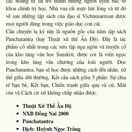
các hoàng tử đã trở thành những người uyên bác về
khoa chính trị học. Nhà vua rất mực hài lòng và từ đó
về sau những tập sách của đạo sĩ Vichnusarman được
mọi người dùng trong việc giáo dục con cái.
Câu chuyện lạ kỳ này là nguồn gốc của năm tập sách
Panchatantra (hay Thuật xử thế Ấn Độ). Đây là tác
phẩm cổ nhất trong các sưu tập ngụ ngôn và truyện cổ
của kho tàng văn học Sanskrit, được coi là viên ngọc
trong kho tàng văn chương của loài người. Đọc
Panchatantra, bạn sẽ học được những cách đối nhân, xử
thế giữa đời thường. Kết cấu sách gồm 5 phần: Sự chia
rẽ bạn bè, Kết bạn, Chiến tranh giữa quạ và cú, Mất
của và Cách cư xử không chấp nhận được.
Thuật Xử Thế Ấn Độ
NXB Đồng Nai 2000
Panchatantra
Dịch: Huỳnh Ngọc Trảng