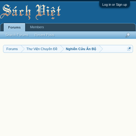
Log in or Sign up
Members
Forums
Search Forums
Recent Posts
Forums
Thư Viện Chuyên Đề
Nghiên Cứu Ấn Độ