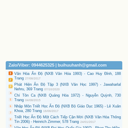
Zalo/Viber: 0944625325 | buihuuhanh@gmail.com
Văn Hóa Ấn Độ (NXB Văn Hóa 1993) - Cao Huy Đỉnh, 188
Trang
27/08/2017
Phát Hiện Ấn Độ Tập 3 (NXB Văn Học 1997) - Jawaharlal
Nehru, 369 Trang
07/10/2020
Chí Tôn Ca (NXB Quảng Hóa 1972) - Nguyễn Quỳnh, 730
Trang
04/08/2015
Nhập Môn Triết Học Ấn Độ (NXB Bộ Giáo Dục 1965) - Lê Xuân
Khoa, 280 Trang
16/06/2017
Triết Học Ấn Độ Một Cách Tiếp Cận Mới (NXB Văn Hóa Thông
Tin 2006) - Heinrich Zimmer, 578 Trang
24/01/2017
Văn Học Ấn Độ (NXB Đại Học Quốc Gia 1997) - Phan Thu Hiền,