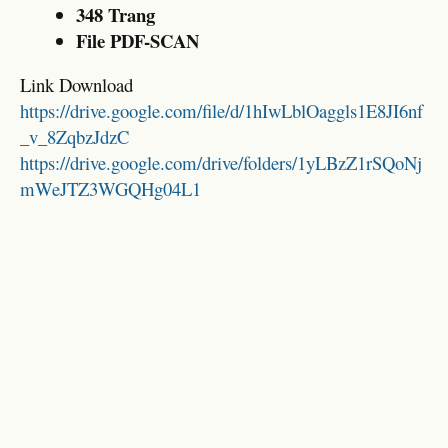
348 Trang
File PDF-SCAN
Link Download
https://drive.google.com/file/d/1hIwLblOaggls1E8JI6nf
_v_8ZqbzJdzC
https://drive.google.com/drive/folders/1yLBzZ1rSQoNj
mWeJTZ3WGQHg04L1