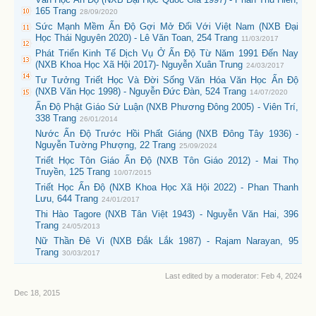
165 Trang
28/09/2020
Sức Mạnh Mềm Ấn Độ Gợi Mở Đối Với Việt Nam (NXB Đại
Học Thái Nguyên 2020) - Lê Văn Toan, 254 Trang
11/03/2017
Phát Triển Kinh Tế Dịch Vụ Ở Ấn Độ Từ Năm 1991 Đến Nay
(NXB Khoa Học Xã Hội 2017)- Nguyễn Xuân Trung
24/03/2017
Tư Tưởng Triết Học Và Đời Sống Văn Hóa Văn Học Ấn Độ
(NXB Văn Học 1998) - Nguyễn Đức Đàn, 524 Trang
14/07/2020
Ấn Độ Phật Giáo Sử Luận (NXB Phương Đông 2005) - Viên Trí,
338 Trang
26/01/2014
Nước Ấn Độ Trước Hồi Phất Giáng (NXB Đông Tây 1936) -
Nguyễn Tường Phượng, 22 Trang
25/09/2024
Triết Học Tôn Giáo Ấn Độ (NXB Tôn Giáo 2012) - Mai Thọ
Truyền, 125 Trang
10/07/2015
Triết Học Ấn Độ (NXB Khoa Học Xã Hội 2022) - Phan Thanh
Lưu, 644 Trang
24/01/2017
Thi Hào Tagore (NXB Tân Việt 1943) - Nguyễn Văn Hai, 396
Trang
24/05/2013
Nữ Thần Đê Vi (NXB Đắk Lắk 1987) - Rajam Narayan, 95
Trang
30/03/2017
Last edited by a moderator:
Feb 4, 2024
Dec 18, 2015