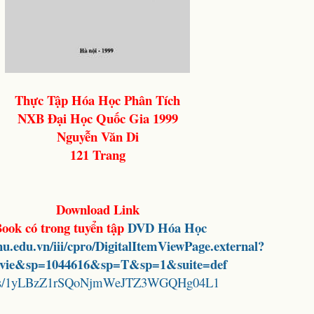
Thực Tập Hóa Học Phân Tích
NXB Đại Học Quốc Gia 1999
Nguyễn Văn Di
121 Trang
Download Link
ook có trong tuyển tập
DVD Hóa Học
vnu.edu.vn/iii/cpro/DigitalItemViewPage.external?
=vie&sp=1044616&sp=T&sp=1&suite=def
folders/1yLBzZ1rSQoNjmWeJTZ3WGQHg04L1