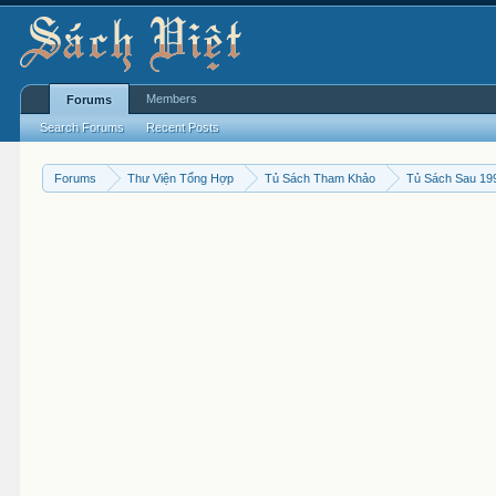
Members
Forums
Search Forums
Recent Posts
Forums
Thư Viện Tổng Hợp
Tủ Sách Tham Khảo
Tủ Sách Sau 19