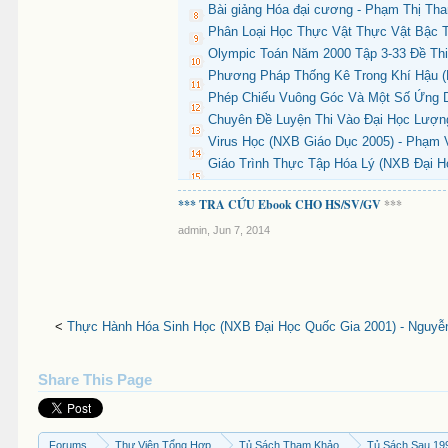
Bài giảng Hóa đại cương - Phạm Thị Th
Phân Loại Học Thực Vật Thực Vật Bậc T
Olympic Toán Năm 2000 Tập 3-33 Đề Thi 
Phương Pháp Thống Kê Trong Khí Hậu (
Phép Chiếu Vuông Góc Và Một Số Ứng Dụ
Chuyên Đề Luyện Thi Vào Đại Học Lượng
Virus Học (NXB Giáo Dục 2005) - Phạm 
Giáo Trình Thực Tập Hóa Lý (NXB Đại H
*** TRA CỨU Ebook CHO HS/SV/GV
***
admin
,
Jun 7, 2014
<
Thực Hành Hóa Sinh Học (NXB Đại Học Quốc Gia 2001) - Nguyễn
Share This Page
Forums
Thư Viện Tổng Hợp
Tủ Sách Tham Khảo
Tủ Sách Sau 19