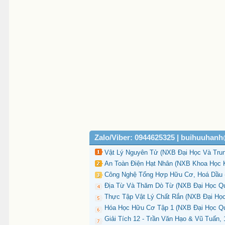
Zalo/Viber: 0944625325 | buihuuhan
Vật Lý Nguyên Tử (NXB Đại Học Và Trun
An Toàn Điện Hạt Nhân (NXB Khoa Học K
Công Nghệ Tổng Hợp Hữu Cơ, Hoá Dầu -
Địa Từ Và Thăm Dò Từ (NXB Đại Học Quố
Thực Tập Vật Lý Chất Rắn (NXB Đại Học
Hóa Học Hữu Cơ Tập 1 (NXB Đại Học Quố
Giải Tích 12 - Trần Văn Hạo & Vũ Tuấn,