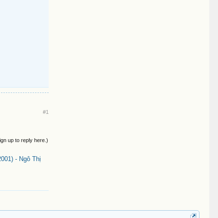
#1
ign up to reply here.)
01) - Ngô Thị