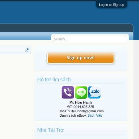
Log in or Sign up
Sign up now!
Hỗ trợ tìm sách
Mr. Hữu Hạnh
ĐT: 0944.625.325
Email: buihuuhanh@gmail.com
Danh sách eBook
Sách Việt
Nhà Tài Trợ