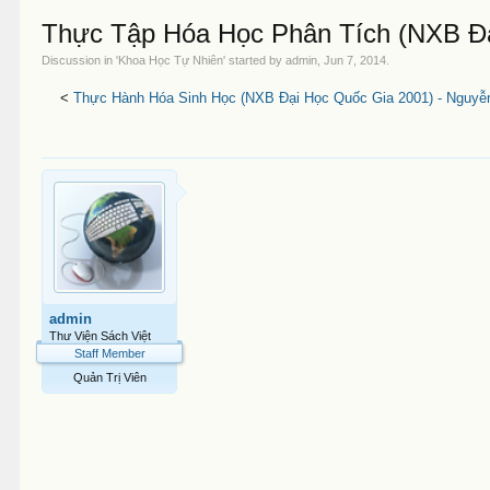
Thực Tập Hóa Học Phân Tích (NXB Đạ
Discussion in '
Khoa Học Tự Nhiên
' started by
admin
,
Jun 7, 2014
.
<
Thực Hành Hóa Sinh Học (NXB Đại Học Quốc Gia 2001) - Nguyễn
admin
Thư Viện Sách Việt
Staff Member
Quản Trị Viên