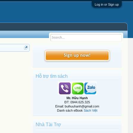
Log in or Sign up
Sign up now!
Hỗ trợ tìm sách
Mr. Hữu Hạnh
ĐT: 0944.625.325
Email: buihuuhanh@gmail.com
Danh sách eBook
Sách Việt
Nhà Tài Trợ