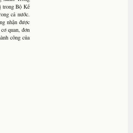
vị trong Bộ Kế
rong cả nước.
ong nhận được
 cơ quan, đơn
hành công của