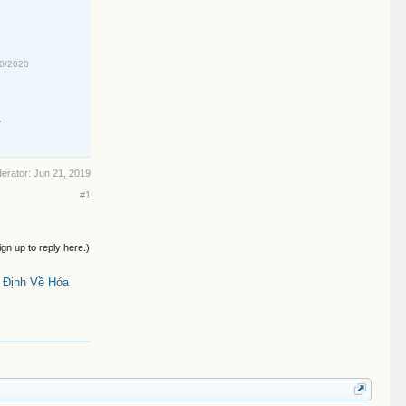
10/2020
7
derator:
Jun 21, 2019
#1
ign up to reply here.)
 Định Về Hóa