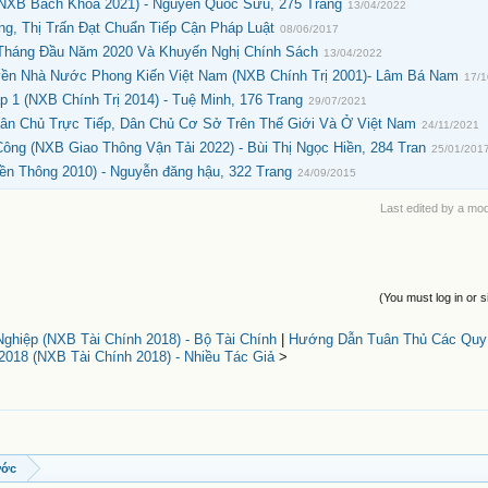
NXB Bách Khoa 2021) - Nguyễn Quốc Sửu, 275 Trang
13/04/2022
, Thị Trấn Đạt Chuẩn Tiếp Cận Pháp Luật
08/06/2017
 Tháng Đầu Năm 2020 Và Khuyến Nghị Chính Sách
13/04/2022
ền Nhà Nước Phong Kiến Việt Nam (NXB Chính Trị 2001)- Lâm Bá Nam
17/
1 (NXB Chính Trị 2014) - Tuệ Minh, 176 Trang
29/07/2021
Dân Chủ Trực Tiếp, Dân Chủ Cơ Sở Trên Thế Giới Và Ở Việt Nam
24/11/2021
ông (NXB Giao Thông Vận Tải 2022) - Bùi Thị Ngọc Hiền, 284 Tran
25/01/201
ền Thông 2010) - Nguyễn đăng hậu, 322 Trang
24/09/2015
Last edited by a mo
(You must log in or s
ghiệp (NXB Tài Chính 2018) - Bộ Tài Chính
|
Hướng Dẫn Tuân Thủ Các Quy
18 (NXB Tài Chính 2018) - Nhiều Tác Giả
>
ước