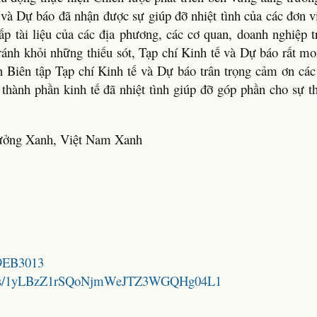
ế và Dự báo đã nhận được sự giúp đỡ nhiệt tình của các đơn 
ấp tài liệu của các địa phương, các cơ quan, doanh nghiệp t
tránh khỏi những thiếu sót, Tạp chí Kinh tế và Dự báo rất m
 Biên tập Tạp chí Kinh tế và Dự báo trân trọng cảm ơn các
 thành phần kinh tế đã nhiệt tình giúp đỡ góp phần cho sự t
ưởng Xanh, Việt Nam Xanh
89EB3013
folders/1yLBzZ1rSQoNjmWeJTZ3WGQHg04L1