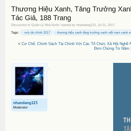
Thương Hiệu Xanh, Tăng Trưởng Xanh
Tác Giả, 188 Trang
Discussion in '
Quản Lý Nhà Nước
' started by
nhandang123
,
Jul 31, 2017
.
Tags:
nxb tài chính 2017
thương hiệu xanh tăng trưởng xanh việt nam xanh 
<
Cơ Chế, Chính Sách Tài Chính Với Các Tổ Chức Xã Hội Nghề N
Đơn Chứng Từ Năm 20
nhandang123
Moderator