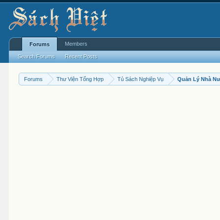
Members
Forums
Search Forums
Recent Posts
Forums
Thư Viện Tổng Hợp
Tủ Sách Nghiệp Vụ
Quản Lý Nhà N