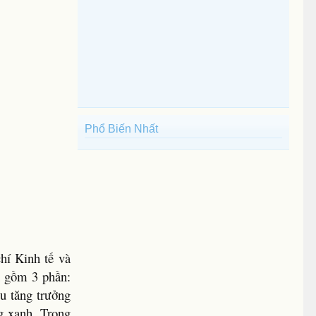
Phổ Biến Nhất
hí Kinh tế và
h gồm 3 phần:
u tăng trưởng
g xanh. Trong