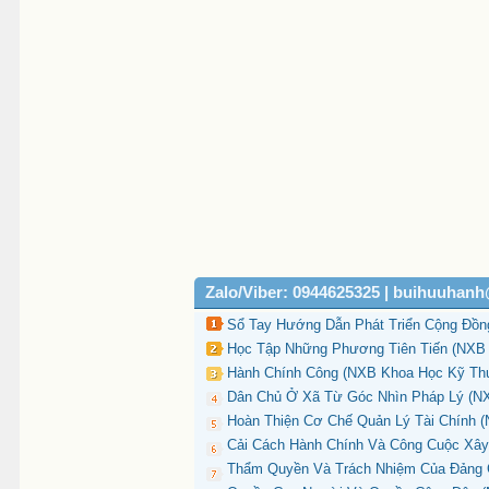
Zalo/Viber: 0944625325 | buihuuhan
Sổ Tay Hướng Dẫn Phát Triển Cộng Đồng
Học Tập Những Phương Tiên Tiến (NXB T
Hành Chính Công (NXB Khoa Học Kỹ Thuậ
Dân Chủ Ở Xã Từ Góc Nhìn Pháp Lý (NX
Hoàn Thiện Cơ Chế Quản Lý Tài Chính (
Cải Cách Hành Chính Và Công Cuộc Xâ
Thẩm Quyền Và Trách Nhiệm Của Đảng 