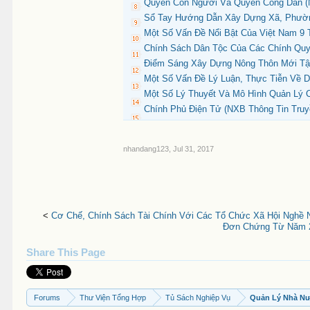
Quyền Con Người Và Quyền Công Dân (
Sổ Tay Hướng Dẫn Xây Dựng Xã, Phường
Một Số Vấn Đề Nổi Bật Của Việt Nam 9
Chính Sách Dân Tộc Của Các Chính Quy
Điểm Sáng Xây Dựng Nông Thôn Mới Tập 
Một Số Vấn Đề Lý Luận, Thực Tiễn Về 
Một Số Lý Thuyết Và Mô Hình Quản Lý C
Chính Phủ Điện Tử (NXB Thông Tin Truy
nhandang123
,
Jul 31, 2017
<
Cơ Chế, Chính Sách Tài Chính Với Các Tổ Chức Xã Hội Nghề N
Đơn Chứng Từ Năm 20
Share This Page
Forums
Thư Viện Tổng Hợp
Tủ Sách Nghiệp Vụ
Quản Lý Nhà N