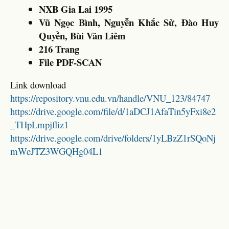
NXB Gia Lai 1995
Vũ Ngọc Bình, Nguyễn Khắc Sử, Đào Huy
Quyền, Bùi Văn Liêm
216 Trang
File PDF-SCAN
Link download
https://repository.vnu.edu.vn/handle/VNU_123/84747
https://drive.google.com/file/d/1aDCJ1AfaTin5yFxi8e2
_THpLmpjfliz1
https://drive.google.com/drive/folders/1yLBzZ1rSQoNj
mWeJTZ3WGQHg04L1