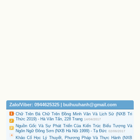
Zalo/Viber: 0944625325 | buihuuhanh@gmail.com
Chữ Trên Đá Chữ Trên Đồng Minh Văn Và Lịch Sử (NXB Tri
Thức 2019) - Hà Văn Tấn, 228 Trang
14/04/2017
Nguồn Gốc Và Sự Phát Triển Của Kiến Trúc Biểu Tượng Và
Ngôn Ngữ Đông Sơn (NXB Hà Nội 1999) - Tạ Đức
02/06/2017
Khảo Cổ Học Lý Thuyết, Phương Pháp Và Thực Hành (NXB