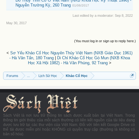
Đồ Thủy Tinh Cổ Ở Việt Nam (NXB Khoa Học Kỹ Thuật 1996) -
Nguyễn Trường Kỳ, 260 Trang
01/06/2017
Last edited by a moderator:
Sep 8, 2022
May 30, 2017
(You must log in or sign up to reply here.)
<
Sơ Yếu Khảo Cổ Học Nguyên Thủy Việt Nam (NXB Giáo Dục 1961)
- Hà Văn Tấn, 180 Trang
|
Di Chỉ Khảo Cổ Học Gò Mun (NXB Khoa
Học Xã Hội 1982) - Hà Văn Phùng, 92 Trang
>
Forums
...
Lịch Sử Học
Khảo Cổ Học
Sách Việt là nơi lưu trữ thông tin sách được xuất bản tại Việt Nam. Trong
thông tin giới thiệu của mỗi sách thường có liên kết nguồn của tài liệu đang
được lưu trữ tại các thư viện của Việt Nam. Đối với liên kết Google Drive có
thể tải được miễn phí hoặc KHÔNG có quyền truy cập (thường là không có
bản số hóa).