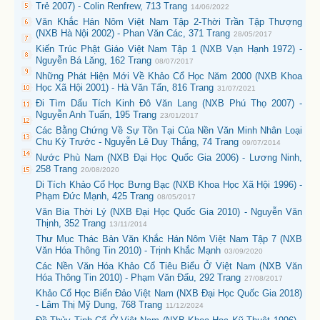
Trẻ 2007) - Colin Renfrew, 713 Trang
14/06/2022
Văn Khắc Hán Nôm Việt Nam Tập 2-Thời Trần Tập Thượng
(NXB Hà Nội 2002) - Phan Văn Các, 371 Trang
28/05/2017
Kiến Trúc Phật Giáo Việt Nam Tập 1 (NXB Vạn Hạnh 1972) -
Nguyễn Bá Lăng, 162 Trang
08/07/2017
Những Phát Hiện Mới Về Khảo Cổ Học Năm 2000 (NXB Khoa
Học Xã Hội 2001) - Hà Văn Tấn, 816 Trang
31/07/2021
Đi Tìm Dấu Tích Kinh Đô Văn Lang (NXB Phú Thọ 2007) -
Nguyễn Anh Tuấn, 195 Trang
23/01/2017
Các Bằng Chứng Về Sự Tồn Tại Của Nền Văn Minh Nhân Loại
Chu Kỳ Trước - Nguyễn Lê Duy Thắng, 74 Trang
09/07/2014
Nước Phù Nam (NXB Đại Học Quốc Gia 2006) - Lương Ninh,
258 Trang
20/08/2020
Di Tích Khảo Cổ Học Bưng Bạc (NXB Khoa Học Xã Hội 1996) -
Phạm Đức Mạnh, 425 Trang
08/05/2017
Văn Bia Thời Lý (NXB Đại Học Quốc Gia 2010) - Nguyễn Văn
Thịnh, 352 Trang
13/11/2014
Thư Mục Thác Bản Văn Khắc Hán Nôm Việt Nam Tập 7 (NXB
Văn Hóa Thông Tin 2010) - Trịnh Khắc Mạnh
03/09/2020
Các Nền Văn Hóa Khảo Cổ Tiêu Biểu Ở Việt Nam (NXB Văn
Hóa Thông Tin 2010) - Phạm Văn Đấu, 292 Trang
27/08/2017
Khảo Cổ Học Biển Đảo Việt Nam (NXB Đại Học Quốc Gia 2018)
- Lâm Thị Mỹ Dung, 768 Trang
11/12/2024