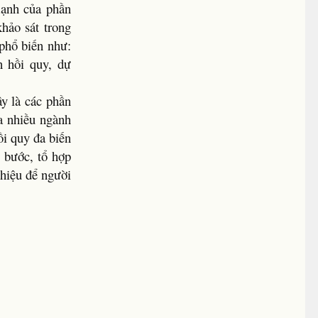
mạnh của phần
hảo sát trong
 phổ biến như:
n hồi quy, dự
y là các phần
a nhiều ngành
i quy đa biến
g bước, tổ hợp
thiệu để người