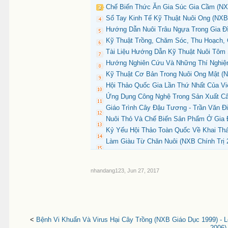
Chế Biến Thức Ăn Gia Súc Gia Cầm (NX
Sổ Tay Kinh Tế Kỹ Thuật Nuôi Ong (NXB
Hướng Dẫn Nuôi Trâu Ngựa Trong Gia Đì
Kỹ Thuật Trồng, Chăm Sóc, Thu Hoạch, 
Tài Liệu Hướng Dẫn Kỹ Thuật Nuôi Tôm 
Hướng Nghiên Cứu Và Những Thí Nghiệm
Kỹ Thuật Cơ Bản Trong Nuôi Ong Mật (N
Hội Thảo Quốc Gia Lần Thứ Nhất Của Vi
Ứng Dụng Công Nghệ Trong Sản Xuất Câ
Giáo Trình Cây Đậu Tương - Trần Văn Đi
Nuôi Thỏ Và Chế Biến Sản Phẩm Ở Gia Đ
Kỷ Yếu Hội Thảo Toàn Quốc Về Khai Thá
Làm Giàu Từ Chăn Nuôi (NXB Chính Trị 
nhandang123
,
Jun 27, 2017
<
Bệnh Vi Khuẩn Và Virus Hại Cây Trồng (NXB Giáo Dục 1999) - 
2006)