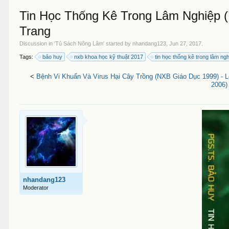
Tin Học Thống Kê Trong Lâm Nghiệp 
Trang
Discussion in '
Tủ Sách Nông Lâm
' started by
nhandang123
,
Jun 27, 2017
.
Tags:
bảo huy
nxb khoa học kỹ thuật 2017
tin học thống kê trong lâm ng
<
Bệnh Vi Khuẩn Và Virus Hại Cây Trồng (NXB Giáo Dục 1999) - 
2006)
nhandang123
Moderator