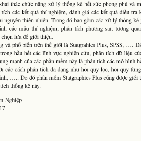
khai thác chức năng xử lý thống kê hết sức phong phú và 
ích các kết quả thí nghiệm, đánh giá các kết quả điều tra k
ài nguyên thiên nhiên. Trong đó bao gồm các xử lý thống kế
ánh các mẫu thí nghiệm, phân tích phương sai, tương qua
họn lựa để giới thiệu.
và phổ biến trên thế giới là Statgrahics Plus, SPSS, …. Đâ
ong hầu hết các lĩnh vực nghiên cứu, phân tích dữ liệu củ
 dụng mạnh của các phần mềm này là phân tích các mô hình hồ
với các cách phân tích đa dạng như hồi quy lọc, hồi quy từn
tính, ….. Do đó phần mềm Statgraphics Plus cũng được giới 
tích thống kê này.
âm Nghiệp
17