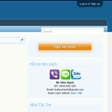
Log in or Sign up
Sign up now!
Hỗ trợ tìm sách
Mr. Hữu Hạnh
ĐT: 0944.625.325
Email: buihuuhanh@gmail.com
Danh sách eBook
Sách Việt
Nhà Tài Trợ