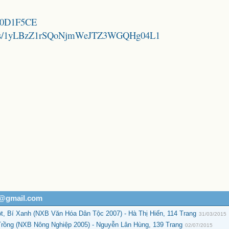
BF0D1F5CE
folders/1yLBzZ1rSQoNjmWeJTZ3WGQHg04L1
h@gmail.com
, Bí Xanh (NXB Văn Hóa Dân Tộc 2007) - Hà Thị Hiến, 114 Trang
31/03/2015
ồng (NXB Nông Nghiệp 2005) - Nguyễn Lân Hùng, 139 Trang
02/07/2015