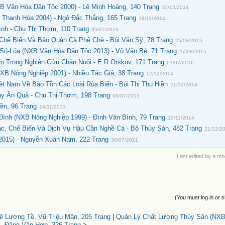
B Văn Hóa Dân Tộc 2000) - Lê Minh Hoàng, 140 Trang
10/12/2014
 Thanh Hóa 2004) - Ngô Đắc Thắng, 165 Trang
18/11/2014
nh - Chu Thị Thơm, 110 Trang
05/07/2013
Chế Biến Và Bảo Quản Cà Phê Chè - Bùi Văn Sỹ, 78 Trang
25/08/2015
Sú-Lúa (NXB Văn Hóa Dân Tộc 2013) - Võ Văn Bé, 71 Trang
27/08/2015
 Trong Nghiên Cứu Chăn Nuôi - E.R Orskov, 171 Trang
01/07/2016
XB Nông Nghiệp 2001) - Nhiều Tác Giả, 38 Trang
12/12/2014
ệt Nam Về Bảo Tồn Các Loài Rùa Biển - Bùi Thị Thu Hiền
21/12/2014
y Ăn Quả - Chu Thị Thơm, 198 Trang
06/07/2013
ền, 96 Trang
14/11/2013
ình (NXB Nông Nghiệp 1999) - Đình Văn Bình, 79 Trang
10/11/2014
c, Chế Biến Và Dịch Vụ Hậu Cần Nghề Cá - Bộ Thủy Sản, 482 Trang
21/12/2
2015) - Nguyễn Xuân Nam, 222 Trang
30/07/2021
Last edited by a mo
(You must log in or s
Lê Lương Tề, Vũ Triệu Mân, 205 Trang
|
Quản Lý Chất Lượng Thủy Sản (NXB
 - Đặng Văn Hợp, 326 Trang
>