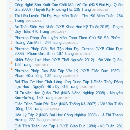
Công Nghệ Sản Xuất Các Chất Màu Vô Cơ (NXB Đại Học Quốc
Gia 2008) - Huỳnh Kỳ Phương Hạ, 135 Trang
26/09/2015
Tài Liệu Luyện Thi Đại Học Môn Toán - Ths. Đỗ Minh Tuân, 264
Trang
25/08/2013
An Toàn Điện Hạt Nhân (NXB Khoa Học Kỹ Thuật 2015) - Phạm
Duy Hiển, 470 Trang
29/09/2017
Phương Pháp Ôn Luyện Môn Toán Theo Chủ Đề Số Phức -
Hoàng Văn Minh, 244 Trang
23/08/2013
Phương Pháp Giải Bài Tập Hóa Đại Cương (NXB Giáo Dục
2006) - Phạm Đức Bình, 187 Trang
04/11/2014
Nhiệt Động Lực Học (NXB Thái Nguyên 2012) - Đỗ Văn Quân,
138 Trang
07/09/2014
Phương Pháp Dạy Bài Tập Vật Lý (NXB Giáo Dục 1989) -
Phạm Hữu Tòng, 102 Trang
27/05/2015
Bài Tập Cơ Học Chất Lỏng Ứng Dụng Tập 1-Phần Thủy Động
Lực Học - Nguyễn Hữu Dy, 316 Trang
25/09/2015
Di Truyền Học Quần Thể (NXB Nông Nghiệp 2008) - Nguyễn
Kim Đường, 150 Trang
18/05/2015
Giáo Trình Toán Rời Rạc (NXB Thống Kê 2007) - Võ Văn Tuấn
Dũng, 143 Trang
29/11/2014
Hóa Lý Tập 2 (NXB Đại Học Công Nghiệp 2008) - Lê Thị Thanh
Hương, 227 Trang
25/10/2015
Giải Tích Toán Học Tập 1 (NXB Giáo Dục 1984) - Vũ Tuấn, 281