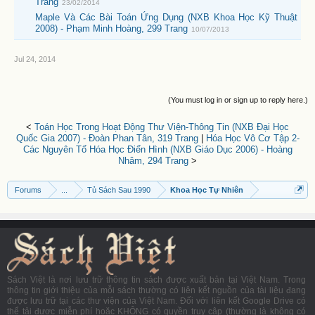
Trang
23/02/2014
Maple Và Các Bài Toán Ứng Dụng (NXB Khoa Học Kỹ Thuật
2008) - Phạm Minh Hoàng, 299 Trang
10/07/2013
Jul 24, 2014
(You must log in or sign up to reply here.)
<
Toán Học Trong Hoạt Động Thư Viện-Thông Tin (NXB Đại Học
Quốc Gia 2007) - Đoàn Phan Tân, 319 Trang
|
Hóa Học Vô Cơ Tập 2-
Các Nguyên Tố Hóa Học Điển Hình (NXB Giáo Dục 2006) - Hoàng
Nhâm, 294 Trang
>
Forums
...
Tủ Sách Sau 1990
Khoa Học Tự Nhiên
Sách Việt là nơi lưu trữ thông tin sách được xuất bản tại Việt Nam. Trong
thông tin giới thiệu của mỗi sách thường có liên kết nguồn của tài liệu đang
được lưu trữ tại các thư viện của Việt Nam. Đối với liên kết Google Drive có
thể tải được miễn phí hoặc KHÔNG có quyền truy cập (thường là không có