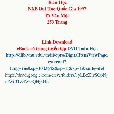
Toán Học
NXB Đại Học Quốc Gia 1997
Từ Văn Mặc
253 Trang
Link Download
eBook có trong tuyển tập
DVD Toán Học
http://dlib.vnu.edu.vn/iii/cpro/DigitalItemViewPage.
external?
lang=vie&sp=1043645&sp=T&sp=1&suite=def
https://drive.google.com/drive/folders/1yLBzZ1rSQoNj
mWeJTZ3WGQHg04L1