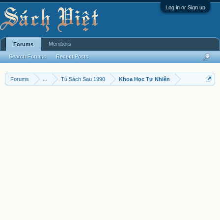
Log in or Sign up
Members
Forums
Search Forums
Recent Posts
Forums
...
Tủ Sách Sau 1990
Khoa Học Tự Nhiên