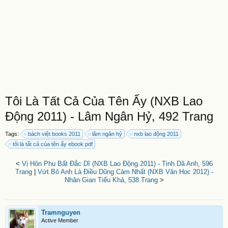
Tôi Là Tất Cả Của Tên Ấy (NXB Lao
Động 2011) - Lâm Ngân Hỷ, 492 Trang
Tags:
bách việt books 2011
lâm ngân hỷ
nxb lao động 2011
tôi là tất cả của tên ấy ebook pdf
<
Vị Hôn Phu Bất Đắc Dĩ (NXB Lao Động 2011) - Tinh Dã Anh, 596
Trang
|
Vứt Bỏ Anh Là Điều Dũng Cảm Nhất (NXB Văn Học 2012) -
Nhân Gian Tiểu Khả, 538 Trang
>
Tramnguyen
Active Member