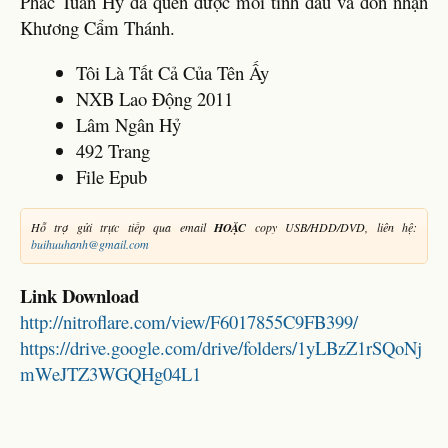
Phác Tuấn Hỷ đã quên được mối tình đầu và đón nhận
Khương Cẩm Thánh.
Tôi Là Tất Cả Của Tên Ấy
NXB Lao Động 2011
Lâm Ngân Hỷ
492 Trang
File Epub
Hỗ trợ gửi trực tiếp qua email
HOẶC
copy USB/HDD/DVD, liên hệ:
buihuuhanh@gmail.com
Link Download
http://nitroflare.com/view/F6017855C9FB399/
https://drive.google.com/drive/folders/1yLBzZ1rSQoNj
mWeJTZ3WGQHg04L1