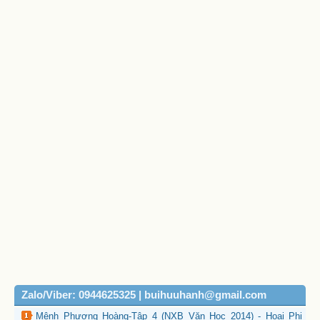
Zalo/Viber: 0944625325 | buihuuhanh@gmail.com
Mệnh Phượng Hoàng-Tập 4 (NXB Văn Học 2014) - Hoại Phi