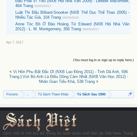
Đâu Phải Vì Yêu (NXB Hội Nhà Văn 2009) - Debbie Macomber,
464 Trang
03/05/2017
Luật Thi Đấu Billiard-Snooker (NXB Thể Dục Thể Thao 2005) -
Nhiều Tác Giả, 104 Trang
06/03/2015
Anne Tóc Đỏ Ở Đảo Hoàng Tử Edward (NXB Hội Nhà Văn
2012) - L. M. Montgomery, 356 Trang
08/05/2017
Apr 7, 2017
(You must log in or sign up to reply here.)
<
Vị Hôn Phu Bất Đắc Dĩ (NXB Lao Động 2011) - Tinh Dã Anh, 596
Trang
|
Vứt Bỏ Anh Là Điều Dũng Cảm Nhất (NXB Văn Học 2012) -
Nhân Gian Tiểu Khả, 538 Trang
>
Forums
...
Tủ Sách Tham Khảo
Tủ Sách Sau 1990
Sách Việt là nơi lưu trữ thông tin sách được xuất bản tại Việt Nam. Trong