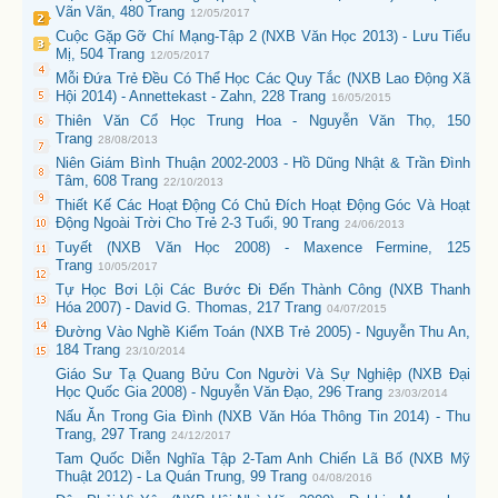
Vãn Vãn, 480 Trang
12/05/2017
Cuộc Gặp Gỡ Chí Mạng-Tập 2 (NXB Văn Học 2013) - Lưu Tiểu
Mị, 504 Trang
12/05/2017
Mỗi Đứa Trẻ Đều Có Thể Học Các Quy Tắc (NXB Lao Động Xã
Hội 2014) - Annettekast - Zahn, 228 Trang
16/05/2015
Thiên Văn Cổ Học Trung Hoa - Nguyễn Văn Thọ, 150
Trang
28/08/2013
Niên Giám Bình Thuận 2002-2003 - Hồ Dũng Nhật & Trần Đình
Tâm, 608 Trang
22/10/2013
Thiết Kế Các Hoạt Động Có Chủ Đích Hoạt Động Góc Và Hoạt
Động Ngoài Trời Cho Trẻ 2-3 Tuổi, 90 Trang
24/06/2013
Tuyết (NXB Văn Học 2008) - Maxence Fermine, 125
Trang
10/05/2017
Tự Học Bơi Lội Các Bước Đi Đến Thành Công (NXB Thanh
Hóa 2007) - David G. Thomas, 217 Trang
04/07/2015
Đường Vào Nghề Kiểm Toán (NXB Trẻ 2005) - Nguyễn Thu An,
184 Trang
23/10/2014
Giáo Sư Tạ Quang Bửu Con Người Và Sự Nghiệp (NXB Đại
Học Quốc Gia 2008) - Nguyễn Văn Đạo, 296 Trang
23/03/2014
Nấu Ăn Trong Gia Đình (NXB Văn Hóa Thông Tin 2014) - Thu
Trang, 297 Trang
24/12/2017
Tam Quốc Diễn Nghĩa Tập 2-Tam Anh Chiến Lã Bố (NXB Mỹ
Thuật 2012) - La Quán Trung, 99 Trang
04/08/2016