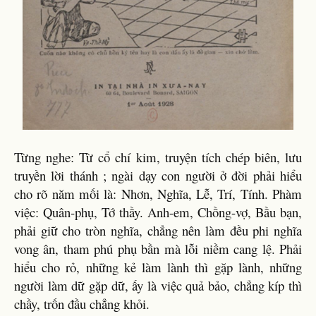
Từng nghe: Từ cổ chí kim, truyện tích chép biên, lưu
truyền lời thánh ; ngài dạy con người ở đời phải hiểu
cho rõ năm mối là: Nhơn, Nghĩa, Lễ, Trí, Tính. Phàm
việc: Quân-phụ, Tớ thầy. Anh-em, Chồng-vợ, Bầu bạn,
phải giữ cho tròn nghĩa, chẳng nên làm đều phi nghĩa
vong ân, tham phú phụ bần mà lỗi niềm cang lệ. Phải
hiểu cho rỏ, những kẻ làm lành thì gặp lành, những
người làm dữ gặp dữ, ấy là việc quả bảo, chẳng kíp thì
chầy, trốn đầu chẳng khỏi.