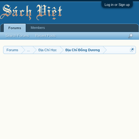
Log in or Sign up
Members
Forums
Search Forums
Recent Posts
Forums
...
Địa Chí Học
Địa Chí Đông Dương