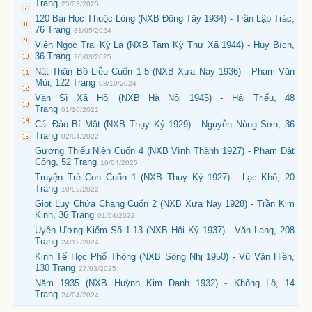
Trang
25/03/2025
120 Bài Học Thuộc Lòng (NXB Đông Tây 1934) - Trần Lập Trác,
76 Trang
31/05/2024
Viên Ngọc Trai Kỳ Lạ (NXB Tam Kỳ Thư Xã 1944) - Huy Bích,
36 Trang
20/03/2025
Nát Thân Bồ Liễu Cuốn 1-5 (NXB Xưa Nay 1936) - Phạm Văn
Mùi, 122 Trang
08/10/2024
Văn Sĩ Xã Hội (NXB Hà Nội 1945) - Hải Triểu, 48
Trang
01/10/2021
Cái Đảo Bí Mật (NXB Thụy Ký 1929) - Nguyễn Nùng Sơn, 36
Trang
02/04/2022
Gương Thiếu Niên Cuốn 4 (NXB Vĩnh Thành 1927) - Phạm Dật
Công, 52 Trang
10/04/2025
Truyện Trẻ Con Cuốn 1 (NXB Thụy Ký 1927) - Lạc Khổ, 20
Trang
10/02/2022
Giọt Lụy Chứa Chang Cuốn 2 (NXB Xưa Nay 1928) - Trần Kim
Kinh, 36 Trang
01/04/2022
Uyên Ương Kiếm Số 1-13 (NXB Hội Ký 1937) - Văn Lang, 208
Trang
24/12/2024
Kinh Tế Học Phổ Thông (NXB Sông Nhị 1950) - Vũ Văn Hiền,
130 Trang
27/03/2025
Năm 1935 (NXB Huỳnh Kim Danh 1932) - Khổng Lồ, 14
Trang
24/04/2024