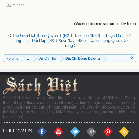
Mar 7, 2022
(You must log in or sign up to reply here.)
<
Thế Giới Bất Bình Quyển 1 (NXB Bảo Tồn 1928) - Thuận Đức, 22
Trang
|
Hát Đối Đáp (NXB Xưa Nay 1928) - Đặng Trọng Quờn, 32
Trang
>
Forums
...
Địa Chí Học
Địa Chí Đông Dương
Sách Việt là nơi lưu trữ thông tin sách được xuất bản tại Việt Nam. Trong
thông tin giới thiệu của mỗi sách thường có liên kết nguồn của tài liệu đang
được lưu trữ tại các thư viện của Việt Nam. Đối với liên kết Google Drive có
thể tải được miễn phí hoặc KHÔNG có quyền truy cập (thường là không có
bản số hóa).
FOLLOW US