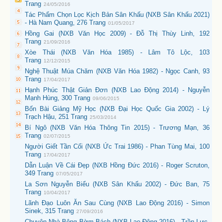
Trang
24/05/2016
Tác Phẩm Chọn Lọc Kịch Bản Sân Khấu (NXB Sân Khấu 2021)
- Hà Nam Quang, 276 Trang
01/05/2017
Hồng Gai (NXB Văn Học 2009) - Đỗ Thị Thùy Linh, 192
Trang
21/09/2016
Xòe Thái (NXB Văn Hóa 1985) - Lâm Tô Lộc, 103
Trang
12/12/2015
Nghệ Thuật Múa Chăm (NXB Văn Hóa 1982) - Ngọc Canh, 93
Trang
17/04/2017
Hạnh Phúc Thật Giản Đơn (NXB Lao Động 2014) - Nguyễn
Mạnh Hùng, 300 Trang
09/06/2015
Bốn Bài Giảng Mỹ Học (NXB Đại Học Quốc Gia 2002) - Lý
Trạch Hậu, 251 Trang
25/03/2014
Bí Ngô (NXB Văn Hóa Thông Tin 2015) - Trương Mạn, 36
Trang
02/07/2015
Người Giết Tần Cối (NXB Ức Trai 1986) - Phan Tùng Mai, 100
Trang
17/04/2017
Dẫn Luận Về Cái Đẹp (NXB Hồng Đức 2016) - Roger Scruton,
349 Trang
07/05/2017
La Sơn Nguyễn Biểu (NXB Sân Khấu 2002) - Đức Ban, 75
Trang
10/04/2017
Lãnh Đạo Luôn Ăn Sau Cùng (NXB Lao Động 2016) - Simon
Sinek, 315 Trang
27/09/2016
Chuyện Nhà Bông Bờm Bách (NXB Lao Động 2016) - Trần Lực,