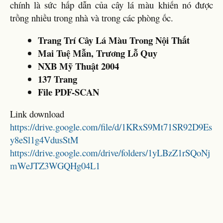
chính là sức hấp dẫn của cây lá màu khiến nó được
trồng nhiều trong nhà và trong các phòng ốc.
Trang Trí Cây Lá Màu Trong Nội Thất
Mai Tuệ Mẫn, Trương Lỗ Quy
NXB Mỹ Thuật 2004
137 Trang
File PDF-SCAN
Link download
https://drive.google.com/file/d/1KRxS9Mt71SR92D9Es
y8eSl1g4VdusStM
https://drive.google.com/drive/folders/1yLBzZ1rSQoNj
mWeJTZ3WGQHg04L1