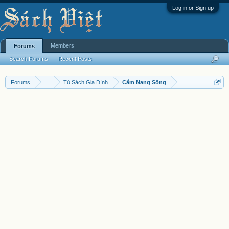
Log in or Sign up
Members
Forums
Search Forums
Recent Posts
Forums
...
Tủ Sách Gia Đình
Cẩm Nang Sống