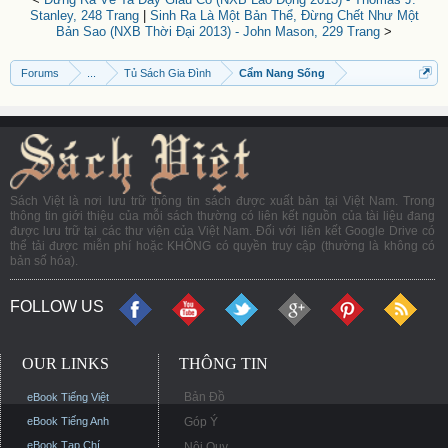
Stanley, 248 Trang
|
Sinh Ra Là Một Bản Thể, Đừng Chết Như Một
Bản Sao (NXB Thời Đại 2013) - John Mason, 229 Trang
>
Forums
...
Tủ Sách Gia Đình
Cẩm Nang Sống
Sách Việt là nơi lưu trữ thông tin sách được xuất bản tại Việt Nam. Trong
thông tin giới thiệu của mỗi sách thường có liên kết nguồn của tài liệu đang
được lưu trữ tại các thư viện của Việt Nam. Đối với liên kết Google Drive có
thể tải được miễn phí hoặc KHÔNG có quyền truy cập (thường là không có
bản số hóa).
FOLLOW US
OUR LINKS
THÔNG TIN
Bản Đồ
eBook Tiếng Việt
eBook Tiếng Anh
Góp Ý
eBook Tạp Chí
Nội Quy