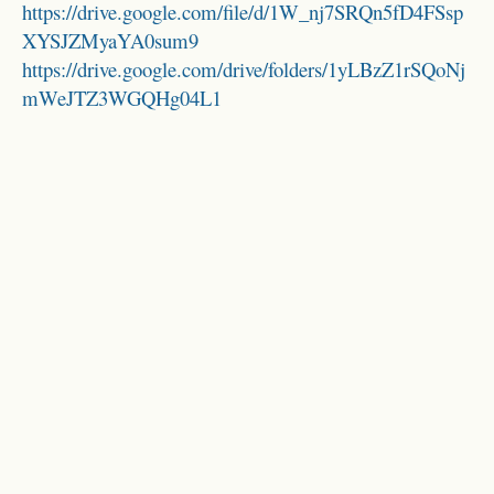
https://drive.google.com/file/d/1W_nj7SRQn5fD4FSsp
XYSJZMyaYA0sum9
https://drive.google.com/drive/folders/1yLBzZ1rSQoNj
mWeJTZ3WGQHg04L1