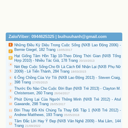
Zalo/Viber: 0944625325 | buihuuhanh@gmail.com
Những Điều Kỳ Diệu Trong Cuộc Sống (NXB Lao Động 2006) -
Bernie Giegel, 182 Trang
13/05/2017
Hạt Giống Tâm Hồn Tập 10-Theo Dòng Thời Gian (NXB Tổng
Hợp 2010) - Nhiều Tác Giả, 178 Trang
20/10/2013
Nét Đẹp Cuộc Sống-Cho Đi Là Cách Để Nhận Lại (NXB Phụ Nữ
2009) - Lê Tiến Thành, 284 Trang
18/03/2015
6 Ông Chồng Của Vợ Tôi (NXB Lao Động 2013) - Steven Craig,
398 Trang
17/05/2015
Thước Đo Nào Cho Cuộc Đời Bạn (NXB Trẻ 2013) - Clayton M.
Christensen, 260 Trang
26/04/2017
Phút Dừng Lại Của Người Thông Minh (NXB Trẻ 2012) - Atul
Gawande, 298 Trang
26/05/2017
Đời Thay Đổi Khi Chúng Ta Thay Đổi Tập 1 (NXB Trẻ 2012) -
Andrew Matthews, 193 Trang
05/05/2018
Tâm Đắc Lời Hay Ý Đẹp (NXB Văn Nghệ 2009) - Mai Lâm, 144
Trang
21/09/2022