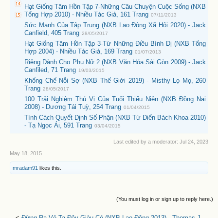
Hạt Giống Tâm Hồn Tập 7-Những Câu Chuyện Cuộc Sống (NXB
Tổng Hợp 2010) - Nhiều Tác Giả, 161 Trang
07/11/2013
Sức Mạnh Của Tập Trung (NXB Lao Động Xã Hội 2020) - Jack
Canfield, 405 Trang
28/05/2017
Hạt Giống Tâm Hồn Tập 3-Từ Những Điều Bình Dị (NXB Tổng
Hợp 2004) - Nhiều Tác Giả, 169 Trang
01/07/2013
Riêng Dành Cho Phụ Nữ 2 (NXB Văn Hóa Sài Gòn 2009) - Jack
Canfiled, 71 Trang
19/03/2015
Khống Chế Nỗi Sợ (NXB Thế Giới 2019) - Misthy Lọ Mọ, 260
Trang
28/05/2017
100 Trải Nghiệm Thú Vị Của Tuổi Thiếu Niên (NXB Đồng Nai
2008) - Dương Tái Tuỳ, 254 Trang
01/04/2015
Tính Cách Quyết Định Số Phận (NXB Từ Điển Bách Khoa 2010)
- Tạ Ngọc Ái, 591 Trang
03/04/2015
Last edited by a moderator:
Jul 24, 2023
May 18, 2015
mradam91
likes this.
(You must log in or sign up to reply here.)
<
Đừng Ra Vẻ Ta Đây Giàu Có (NXB Lao Động 2013) - Thomas J.