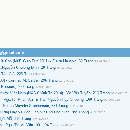
h@gmail.com
 Con (NXB Giáo Dục 2011) - Claire Llewllyn, 32 Trang
12/08/2015
.Nguyễn Chương Đỉnh, 29 Trang
08/11/2013
 Tác Giả, 223 Trang
09/05/2017
8) - Cormac McCarthy, 296 Trang
25/04/2017
 Parsons, 400 Trang
13/04/2017
ước Việt Nam (NXB Chính Trị 2014) - Võ Văn Tuyển, 216 Trang
05/09/2017
 - Pgs.Ts. Phan Văn & Ths. Nguyễn Huy Chương, 169 Trang
09/10/2013
- Susan Mayclin Stephenson, 331 Trang
26/10/2015
 Hứng Dạy Và Học Lịch Sử Cho Học Sinh Phổ Thông
01/11/2015
gải Mễ, 396 Trang
12/04/2017
- Pgs. Ts. Vũ Văn Liết, 194 Trang
29/08/2013