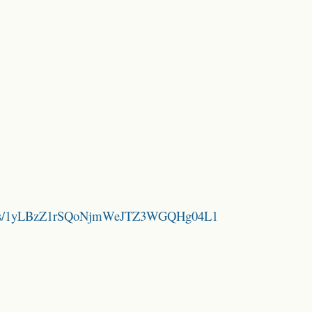
folders/1yLBzZ1rSQoNjmWeJTZ3WGQHg04L1