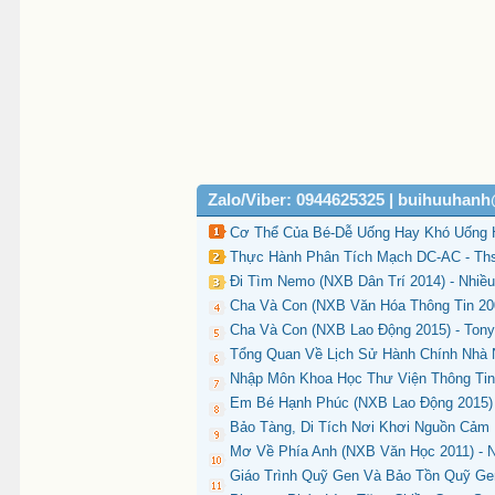
Zalo/Viber: 0944625325 | buihuuhan
Cơ Thể Của Bé-Dễ Uống Hay Khó Uống Hả
Thực Hành Phân Tích Mạch DC-AC - Ths
Đi Tìm Nemo (NXB Dân Trí 2014) - Nhiều
Cha Và Con (NXB Văn Hóa Thông Tin 200
Cha Và Con (NXB Lao Động 2015) - Tony
Tổng Quan Về Lịch Sử Hành Chính Nhà N
Nhập Môn Khoa Học Thư Viện Thông Tin
Em Bé Hạnh Phúc (NXB Lao Động 2015) 
Bảo Tàng, Di Tích Nơi Khơi Nguồn Cảm
Mơ Về Phía Anh (NXB Văn Học 2011) - N
Giáo Trình Quỹ Gen Và Bảo Tồn Quỹ Gen 