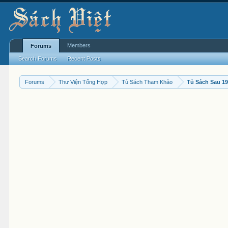
Members
Forums
Search Forums
Recent Posts
Forums
Thư Viện Tổng Hợp
Tủ Sách Tham Khảo
Tủ Sách Sau 1