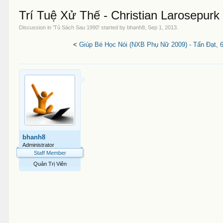
Trí Tuệ Xử Thế - Christian Larosepurk
Discussion in '
Tủ Sách Sau 1990
' started by
bhanh8
,
Sep 1, 2013
.
<
Giúp Bé Học Nói (NXB Phụ Nữ 2009) - Tấn Đạt, 
bhanh8
Administrator
Staff Member
Quản Trị Viên