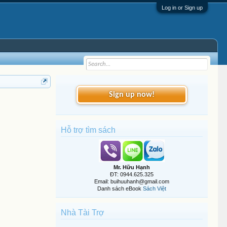
Log in or Sign up
Sign up now!
Hỗ trợ tìm sách
Mr. Hữu Hạnh
ĐT: 0944.625.325
Email: buihuuhanh@gmail.com
Danh sách eBook
Sách Việt
Nhà Tài Trợ