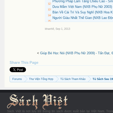
Phương Pháp Làm Tăng Chiều Cao - Smi
Dưa Mắm Việt Nam (NXB Phụ Nữ 2003) 
Bàn Về Cái Trí Và Suy Nghĩ (NXB Hoa Kỳ 
Người Giàu Nhất Thế Gian (NXB Lao Động
bhanh8
,
Sep 1, 2013
<
Giúp Bé Học Nói (NXB Phụ Nữ 2009) - Tấn Đạt, 
Share This Page
Forums
Thư Viện Tổng Hợp
Tủ Sách Tham Khảo
Tủ Sách Sau 1
Sách Việt là nơi lưu trữ thông tin sách được xuất bản tại Việt Nam. Tron