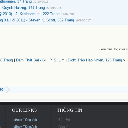
thsonian, 37 Trang
30/10/2013
- Quỳnh Hương, 141 Trang
23/10/2015
2010) - J. Krishnamurti, 222 Trang
09/07/2015
 Xã Hội 2011) - Steven K. Scott, 332 Trang
19/10/2017
(You must log in or s
68 Trang
|
Dám Thất Bại - Billi P. S. Lim | Dịch: Trần Hạo Nhiên, 123 Trang
>
990
OUR LINKS
THÔNG TIN
Bản Đồ
eBook Tiếng Việt
g
eBook Tiếng Anh
Góp Ý