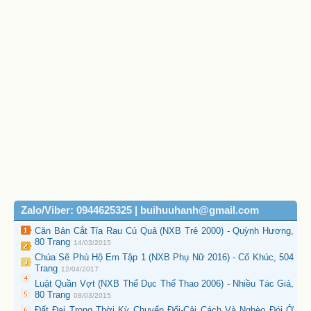
Zalo/Viber: 0944625325 | buihuuhanh@gmail.com
Căn Bản Cắt Tỉa Rau Củ Quả (NXB Trẻ 2000) - Quỳnh Hương,
80 Trang
14/03/2015
Chúa Sẽ Phù Hộ Em Tập 1 (NXB Phụ Nữ 2016) - Cố Khúc, 504
Trang
12/04/2017
Luật Quần Vợt (NXB Thể Dục Thể Thao 2006) - Nhiều Tác Giả,
80 Trang
08/03/2015
Đất Đai Trong Thời Kỳ Chuyển Đổi-Cải Cách Và Nghèo Đói Ở