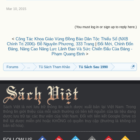
Mar 10, 2015
(You must log in or sign up to reply here.)
<
Công Tác Khoa Giáo Vùng Đồng Bào Dân Tộc Thiểu Số (NXB
Chính Trị 2006)- Đỗ Nguyên Phương, 333 Trang
|
Đổi Mới, Chỉnh Đốn
Đảng, Nâng Cao Năng Lực Lãnh Đạo Và Sức Chiến Đấu Của Đảng -
Phạm Quang Định
>
Forums
...
Tủ Sách Tham Khảo
Tủ Sách Sau 1990
Sách Việt là nơi lưu trữ thông tin sách được xuất bản tại Việt Nam. Trong
thông tin giới thiệu của mỗi sách thường có liên kết nguồn của tài liệu đang
được lưu trữ tại các thư viện của Việt Nam. Đối với liên kết Google Drive có
thể tải được miễn phí hoặc KHÔNG có quyền truy cập (thường là không có
bản số hóa).
FOLLOW US