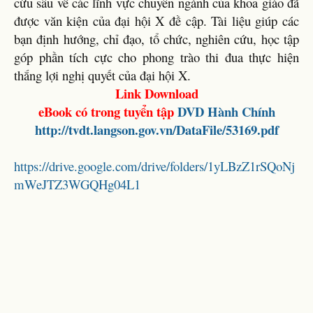
cứu sâu về các lĩnh vực chuyên ngành của khoa giáo đã
được văn kiện của đại hội X đề cập. Tài liệu giúp các
bạn định hướng, chỉ đạo, tổ chức, nghiên cứu, học tập
góp phần tích cực cho phong trào thi đua thực hiện
thắng lợi nghị quyết của đại hội X.
Link Download
eBook có trong tuyển tập
DVD
Hành Chính
http://tvdt.langson.gov.vn/DataFile/53169.pdf
https://drive.google.com/drive/folders/1yLBzZ1rSQoNj
mWeJTZ3WGQHg04L1