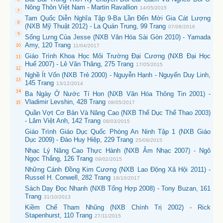
Nông Thôn Việt Nam - Martin Ravallion
14/05/2015
Tam Quốc Diễn Nghĩa Tập 9-Ba Lần Đến Mời Gia Cát Lượng
(NXB Mỹ Thuật 2012) - La Quán Trung, 99 Trang
07/08/2016
Sống Lưng Của Jesse (NXB Văn Hóa Sài Gòn 2010) - Yamada
Amy, 120 Trang
11/04/2017
Giáo Trình Khoa Học Môi Trường Đại Cương (NXB Đại Học
Huế 2007) - Lê Văn Thăng, 275 Trang
17/05/2015
Nghề Ít Vốn (NXB Trẻ 2000) - Nguyễn Hạnh - Nguyến Duy Linh,
145 Trang
13/12/2014
Ba Ngày Ở Nước Tí Hon (NXB Văn Hóa Thông Tin 2001) -
Vladimir Levshin, 428 Trang
08/05/2017
Quần Vợt Cơ Bản Và Nâng Cao (NXB Thể Dục Thể Thao 2003)
- Lâm Việt Anh, 142 Trang
08/03/2015
Giáo Trình Giáo Dục Quốc Phòng An Ninh Tập 1 (NXB Giáo
Dục 2009) - Đào Huy Hiệp, 229 Trang
25/09/2015
Nhạc Lý Nâng Cao Thực Hành (NXB Âm Nhạc 2007) - Ngô
Ngọc Thắng, 126 Trang
09/02/2015
Những Cánh Đồng Kim Cương (NXB Lao Động Xã Hội 2011) -
Russel H. Conwell, 282 Trang
19/10/2017
Sách Dạy Đọc Nhanh (NXB Tổng Hợp 2008) - Tony Buzan, 161
Trang
31/10/2013
Kiềm Chế Tham Nhũng (NXB Chính Trị 2002) - Rick
Stapenhurst, 110 Trang
27/11/2015