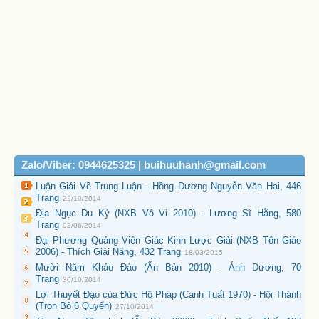
Zalo/Viber: 0944625325 | buihuuhanh@gmail.com
Luận Giải Về Trung Luận - Hồng Dương Nguyễn Văn Hai, 446
Trang
22/10/2014
Địa Ngục Du Ký (NXB Vô Vi 2010) - Lương Sĩ Hằng, 580
Trang
02/06/2014
Đại Phương Quảng Viên Giác Kinh Lược Giải (NXB Tôn Giáo
2006) - Thích Giải Năng, 432 Trang
18/03/2015
Mười Năm Khảo Đảo (Ấn Bản 2010) - Ánh Dương, 70
Trang
30/10/2014
Lời Thuyết Đạo của Đức Hộ Pháp (Canh Tuất 1970) - Hội Thánh
(Trọn Bộ 6 Quyển)
27/10/2014