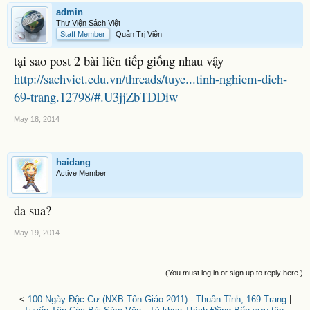
admin
Thư Viện Sách Việt
Staff Member
Quản Trị Viên
tại sao post 2 bài liên tiếp giống nhau vậy
http://sachviet.edu.vn/threads/tuye...tinh-nghiem-dich-
69-trang.12798/#.U3jjZbTDDiw
May 18, 2014
haidang
Active Member
da sua?
May 19, 2014
(You must log in or sign up to reply here.)
<
100 Ngày Độc Cư (NXB Tôn Giáo 2011) - Thuần Tỉnh, 169 Trang
|