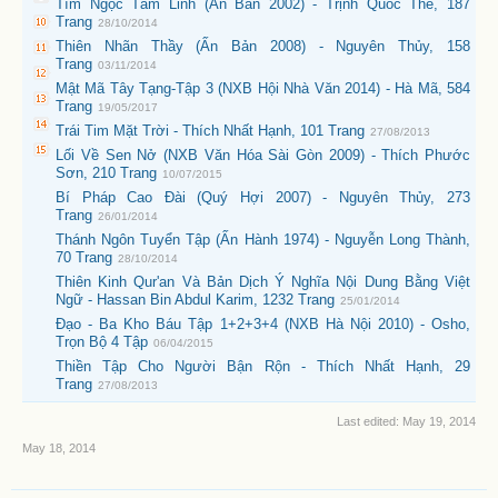
Tìm Ngọc Tâm Linh (Ấn Bản 2002) - Trịnh Quốc Thế, 187
Trang
28/10/2014
Thiên Nhãn Thầy (Ấn Bản 2008) - Nguyên Thủy, 158
Trang
03/11/2014
Mật Mã Tây Tạng-Tập 3 (NXB Hội Nhà Văn 2014) - Hà Mã, 584
Trang
19/05/2017
Trái Tim Mặt Trời - Thích Nhất Hạnh, 101 Trang
27/08/2013
Lối Về Sen Nở (NXB Văn Hóa Sài Gòn 2009) - Thích Phước
Sơn, 210 Trang
10/07/2015
Bí Pháp Cao Đài (Quý Hợi 2007) - Nguyên Thủy, 273
Trang
26/01/2014
Thánh Ngôn Tuyển Tập (Ấn Hành 1974) - Nguyễn Long Thành,
70 Trang
28/10/2014
Thiên Kinh Qur'an Và Bản Dịch Ý Nghĩa Nội Dung Bằng Việt
Ngữ - Hassan Bin Abdul Karim, 1232 Trang
25/01/2014
Đạo - Ba Kho Báu Tập 1+2+3+4 (NXB Hà Nội 2010) - Osho,
Trọn Bộ 4 Tập
06/04/2015
Thiền Tập Cho Người Bận Rộn - Thích Nhất Hạnh, 29
Trang
27/08/2013
Last edited:
May 19, 2014
May 18, 2014