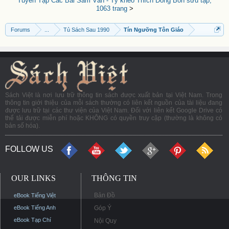
Tuyển Tập Các Bài Sám Văn - Tỳ kheo Thích Đồng Bổn sưu tập,
1063 trang
>
Forums
...
Tủ Sách Sau 1990
Tín Ngưỡng Tôn Giáo
Sách Việt là nơi lưu trữ thông tin sách được xuất bản tại Việt Nam. Trong
thông tin giới thiệu của mỗi sách thường có liên kết nguồn của tài liệu đang
được lưu trữ tại các thư viện của Việt Nam. Đối với liên kết Google Drive có
thể tải được miễn phí hoặc KHÔNG có quyền truy cập (thường là không có
bản số hóa).
FOLLOW US
OUR LINKS
THÔNG TIN
Bản Đồ
eBook Tiếng Việt
eBook Tiếng Anh
Góp Ý
eBook Tạp Chí
Nội Quy