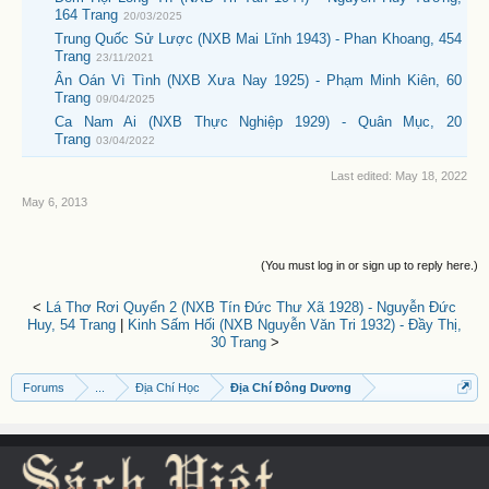
164 Trang
20/03/2025
Trung Quốc Sử Lược (NXB Mai Lĩnh 1943) - Phan Khoang, 454
Trang
23/11/2021
Ân Oán Vì Tình (NXB Xưa Nay 1925) - Phạm Minh Kiên, 60
Trang
09/04/2025
Ca Nam Ai (NXB Thực Nghiệp 1929) - Quân Mục, 20
Trang
03/04/2022
Last edited:
May 18, 2022
May 6, 2013
(You must log in or sign up to reply here.)
<
Lá Thơ Rơi Quyển 2 (NXB Tín Đức Thư Xã 1928) - Nguyễn Đức
Huy, 54 Trang
|
Kinh Sấm Hối (NXB Nguyễn Văn Tri 1932) - Đầy Thị,
30 Trang
>
Forums
...
Địa Chí Học
Địa Chí Đông Dương