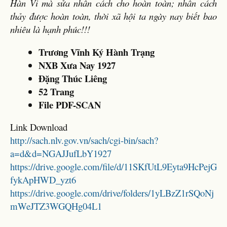
Hàn Vi mà sửa nhân cách cho hoàn toàn; nhân cách
thảy được hoàn toàn, thời xã hội ta ngày nay biết bao
nhiêu là hạnh phúc!!!
Trương Vĩnh Ký Hành Trạng
NXB Xưa Nay 1927
Đặng Thúc Liêng
52 Trang
File PDF-SCAN
Link Download
http://sach.nlv.gov.vn/sach/cgi-bin/sach?
a=d&d=NGAJJufLbY1927
https://drive.google.com/file/d/11SKfUtL9Eyta9HcPejG
fykApHWD_yzt6
https://drive.google.com/drive/folders/1yLBzZ1rSQoNj
mWeJTZ3WGQHg04L1