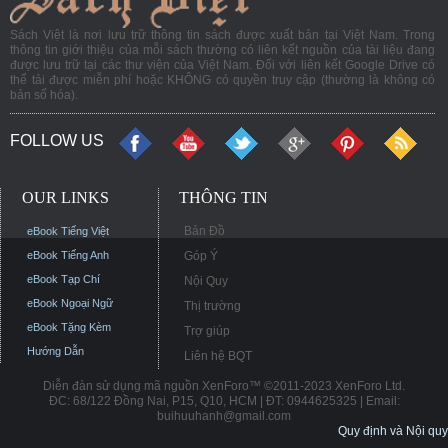
Sách Việt là nơi lưu trữ thông tin sách được xuất bản tại Việt Nam. Trong
thông tin giới thiệu của mỗi sách thường có liên kết nguồn của tài liệu đang
được lưu trữ tại các thư viện của Việt Nam. Đối với liên kết Google Drive có
thể tải được miễn phí hoặc KHÔNG có quyền truy cập (thường là không có
bản số hóa).
FOLLOW US
OUR LINKS
THÔNG TIN
Bản Đồ
eBook Tiếng Việt
eBook Tiếng Anh
Góp Ý
eBook Tạp Chí
Nội Quy
eBook Ngoại Ngữ
Thị trường
eBook Tặng Kèm
Trợ giúp
Hướng Dẫn
Liên hệ BQT
Diễn đàn sử dụng mã nguồn XenForo™ ©2011-2023 XenForo Ltd.
ĐC: 68/122 Đồng Nai, P15, Q10, HCM | ĐT: 0944625325 | Email:
buihuuhanh@gmail.com
Quy định và Nội quy