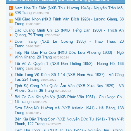
Nam Hoa Tự Điển (NXB Thư Hương 1943) - Nguyễn Trần Mô,
398 Trang
26/09/2020
Mũi Giao Nhọn (NXB Trịnh Văn Bích 1928) - Lương Giang, 38
Trang
13/05/2025
Đáo Quang Minh Chi Lộ (NXB Tiếng Dân 1930) - Thích Ấn
Quang, 79 Trang
17/06/2020
Dưới Trăng (NXB Lê Cường 1935) - Thao Thao, 20
Trang
08/06/2024
Hiệp Nữ Báo Phụ Cừu (NXB Đức Lưu Phương 1930) - Ngô
Vĩnh Khang, 20 Trang
03/04/2024
Tội Về Ai Quyển 1 (NXB Đèn Thiêng 1952) - Hoàng Hồ, 166
Trang
28/03/2025
Thần Long Vũ Kiếm Số 1-14 (NXB Nam Hoa 1937) - Võ Công
Tài, 224 Trang
25/04/2022
Tịnh Độ Cang Yếu Quốc Âm Văn (NXB Xưa Nay 1929) - Võ
Phước Sanh, 36 Trang
02/04/2022
Bài Ca Giai Khuyên Vợ (NXB Phúc Văn 1931) - Chu Ngọc Chi,
16 Trang
14/08/2025
Sơn Đông Nữ Hướng Mã (NXB Asiatic 1941) - Hải Bằng, 138
Trang
18/04/2017
Bên Kia Dãy Tràng Sơn (NXB Nguyễn Đức Tư 1941) - Trần Viết
Thanh, 122 Trang
09/12/2021
Đêm Hội Long Trì (NXB Tri Tân 1944) - Nguyễn Huy Tưởng,