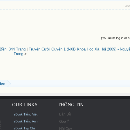
Last
(You must log in or s
Bền, 344 Trang
|
Truyện Cười Quyển 1 (NXB Khoa Học Xã Hội 2009) - Nguyễ
Trang
>
Học
OUR LINKS
THÔNG TIN
Bản Đồ
eBook Tiếng Việt
g
eBook Tiếng Anh
Góp Ý
g
eBook Tạp Chí
Nội Quy
ó