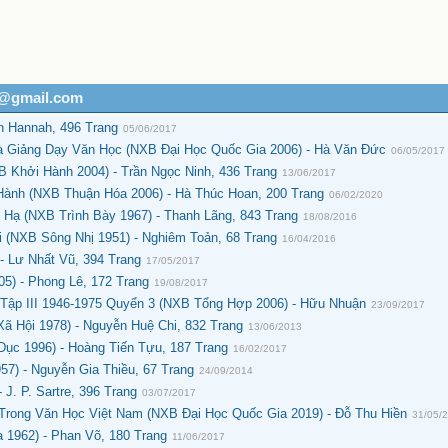
h@gmail.com
n Hannah, 496 Trang
05/06/2017
 Giảng Dạy Văn Học (NXB Đại Học Quốc Gia 2006) - Hà Văn Đức
06/05/2017
Khởi Hành 2004) - Trần Ngọc Ninh, 436 Trang
13/06/2017
Hành (NXB Thuận Hóa 2006) - Hà Thúc Hoan, 200 Trang
06/02/2020
Hạ (NXB Trình Bày 1967) - Thanh Lãng, 843 Trang
18/08/2016
i (NXB Sông Nhị 1951) - Nghiêm Toản, 68 Trang
16/04/2016
 Lư Nhất Vũ, 394 Trang
17/05/2017
5) - Phong Lê, 172 Trang
19/08/2017
Tập III 1946-1975 Quyển 3 (NXB Tổng Hợp 2006) - Hữu Nhuận
23/09/2017
ã Hội 1978) - Nguyễn Huệ Chi, 832 Trang
13/06/2013
Dục 1996) - Hoàng Tiến Tựu, 187 Trang
16/02/2017
7) - Nguyễn Gia Thiều, 67 Trang
24/09/2014
J. P. Sartre, 396 Trang
03/07/2017
ong Văn Học Việt Nam (NXB Đại Học Quốc Gia 2019) - Đỗ Thu Hiền
31/05/
1962) - Phan Võ, 180 Trang
11/06/2017