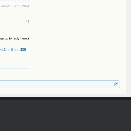
 edited:
Jun 13, 2024
#1
ign up to reply here.)
n Chí Bền, 309