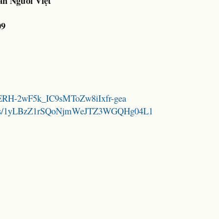
n Người Việt
09
0pBERH-2wF5k_IC9sMToZw8iIxfr-gea
folders/1yLBzZ1rSQoNjmWeJTZ3WGQHg04L1