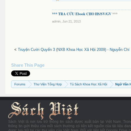
*** TRA CỨU Ebook CHO HS/SV/GV
***
admin
,
Jun 21, 2013
<
Truyện Cười Quyển 3 (NXB Khoa Học Xã Hội 2009) - Nguyễn Chí 
Share This Page
Forums
Thư Viện Tổng Hợp
Tủ Sách Khoa Học Xã Hội
Ngữ Văn 
Sách Việt là nơi lưu trữ thông tin sách được xuất bản tại Việt Nam. Tron
thông tin giới thiệu của mỗi sách thường có liên kết nguồn của tài liệu đan
được lưu trữ tại các thư viện của Việt Nam. Đối với liên kết Google Drive c