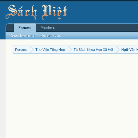
Members
Forums
Search Forums
Recent Posts
Forums
Thư Viện Tổng Hợp
Tủ Sách Khoa Học Xã Hội
Ngữ Văn 