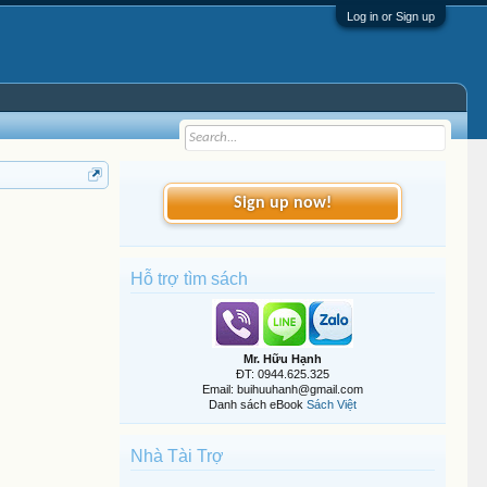
Log in or Sign up
Sign up now!
Hỗ trợ tìm sách
Mr. Hữu Hạnh
ĐT: 0944.625.325
Email: buihuuhanh@gmail.com
Danh sách eBook
Sách Việt
Nhà Tài Trợ