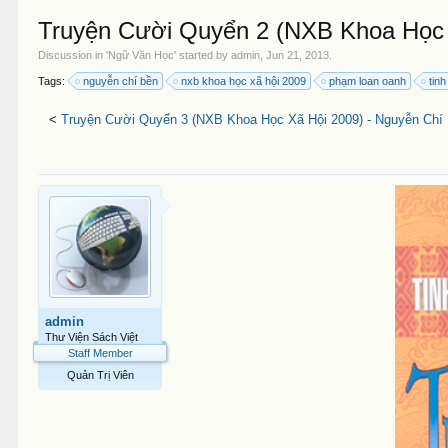
Truyện Cười Quyển 2 (NXB Khoa Học 
Discussion in '
Ngữ Văn Học
' started by
admin
,
Jun 21, 2013
.
Tags:
nguyễn chí bền
nxb khoa học xã hội 2009
phạm loan oanh
tin
<
Truyện Cười Quyển 3 (NXB Khoa Học Xã Hội 2009) - Nguyễn Chí 
admin
Thư Viện Sách Việt
Staff Member
Quản Trị Viên