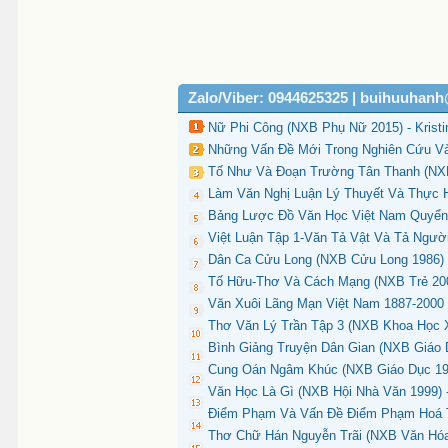
Zalo/Viber: 0944625325 | buihuuhan
Nữ Phi Công (NXB Phụ Nữ 2015) - Kristi
Những Vấn Đề Mới Trong Nghiên Cứu Và
Tố Như Và Đoạn Trường Tân Thanh (NXB 
Làm Văn Nghị Luận Lý Thuyết Và Thực 
Bảng Lược Đồ Văn Học Việt Nam Quyển 
Việt Luận Tập 1-Văn Tả Vật Và Tả Ngườ
Dân Ca Cửu Long (NXB Cửu Long 1986) -
Tố Hữu-Thơ Và Cách Mạng (NXB Trẻ 200
Văn Xuôi Lãng Mạn Việt Nam 1887-2000 
Thơ Văn Lý Trần Tập 3 (NXB Khoa Học X
Bình Giảng Truyện Dân Gian (NXB Giáo 
Cung Oán Ngâm Khúc (NXB Giáo Dục 195
Văn Học Là Gì (NXB Hội Nhà Văn 1999) - 
Điểm Phạm Và Vấn Đề Điểm Phạm Hoá Tr
Thơ Chữ Hán Nguyễn Trãi (NXB Văn Hóa 