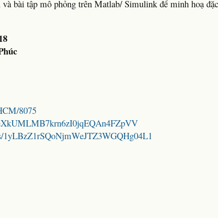
dụ và bài tập mô phỏng trên Matlab/ Simulink để minh hoạ đặc
18
Phúc
NUHCM/8075
/1p0fIeXkUMLMB7krn6zI0jqEQAn4FZpVV
folders/1yLBzZ1rSQoNjmWeJTZ3WGQHg04L1