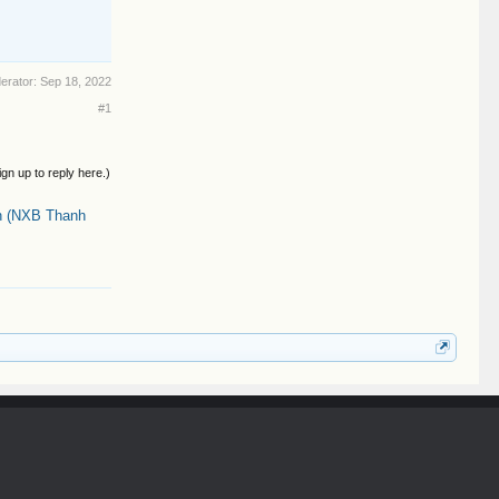
derator:
Sep 18, 2022
#1
ign up to reply here.)
n (NXB Thanh