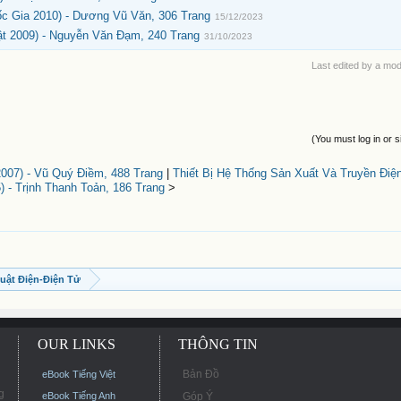
ốc Gia 2010) - Dương Vũ Văn, 306 Trang
15/12/2023
t 2009) - Nguyễn Văn Đạm, 240 Trang
31/10/2023
Last edited by a mo
(You must log in or s
07) - Vũ Quý Điềm, 488 Trang
|
Thiết Bị Hệ Thống Sản Xuất Và Truyền Điệ
) - Trịnh Thanh Toản, 186 Trang
>
uật Điện-Điện Tử
OUR LINKS
THÔNG TIN
Bản Đồ
eBook Tiếng Việt
g
eBook Tiếng Anh
Góp Ý