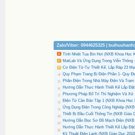
Zalo/Viber: 0944625325 | buihuuhan
Tính Nhiệt Tua Bin Hơi (NXB Khoa Học 
MatLab Và Ứng Dụng Trong Viễn Thông -
Cơ Điện Tử-Tự Thiết Kế, Lắp Ráp 23 Mạ
Quy Phạm Trang Bị Điện Phần 1- Quy Đị
Phần Điện Trong Nhà Máy Điện Và Trạm
Hướng Dẫn Thực Hành Thiết Kế Lắp Đặt 
Phương Pháp Bố Trí Thí Nghiệm Và Xử L
Điện Tử Căn Bản Tập 1 (NXB Khoa Học K
Ứng Dụng Điện Trong Công Nghiệp (NXB T
Thiết Bị Đầu Cuối Thông Tin (NXB Giáo 
Hướng Dẫn Đọc Sơ Đồ Mạch Điện (NXB K
Hướng Dẫn Thực Hành Thiết Kế Lắp Đặt
Kỹ Thuật Điện Lạnh (NXB Giáo Dục 2010