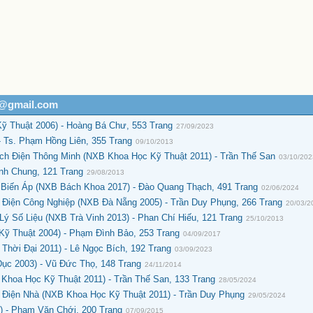
h@gmail.com
Kỹ Thuật 2006) - Hoàng Bá Chư, 553 Trang
27/09/2023
 Ts. Phạm Hồng Liên, 355 Trang
09/10/2013
ch Điện Thông Minh (NXB Khoa Học Kỹ Thuật 2011) - Trần Thế San
03/10/20
nh Chung, 121 Trang
29/08/2013
 Biến Áp (NXB Bách Khoa 2017) - Đào Quang Thạch, 491 Trang
02/06/2024
Điện Công Nghiệp (NXB Đà Nẵng 2005) - Trần Duy Phụng, 266 Trang
20/03/2
ý Số Liệu (NXB Trà Vinh 2013) - Phan Chí Hiếu, 121 Trang
25/10/2013
ỹ Thuật 2004) - Phạm Đình Bảo, 253 Trang
04/09/2017
hời Đại 2011) - Lê Ngọc Bích, 192 Trang
03/09/2023
Dục 2003) - Vũ Đức Thọ, 148 Trang
24/11/2014
hoa Học Kỹ Thuật 2011) - Trần Thế San, 133 Trang
28/05/2024
 Điện Nhà (NXB Khoa Học Kỹ Thuật 2011) - Trần Duy Phụng
29/05/2024
) - Phạm Văn Chới, 200 Trang
07/09/2015