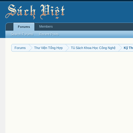
Members
Forums
Search Forums
Recent Posts
Forums
Thư Viện Tổng Hợp
Tủ Sách Khoa Học Công Nghệ
Kỹ Th