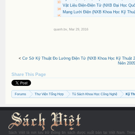
Vật Liệu Điện-Điện Tử (NXB Đại Học Qu
Mạng Lưới Điện (NXB Khoa Học Kỹ Thuậ
quanh.bv
,
Mar 29, 2016
<
Cơ Sở Kỹ Thuật Đo Lường Điện Tử (NXB Khoa Học Kỹ Thuật 20
Niên 2005
Share This Page
Forums
Thư Viện Tổng Hợp
Tủ Sách Khoa Học Công Nghệ
Kỹ Th
Sách Việt là nơi lưu trữ thông tin sách được xuất bản tại Việt Nam. Tron