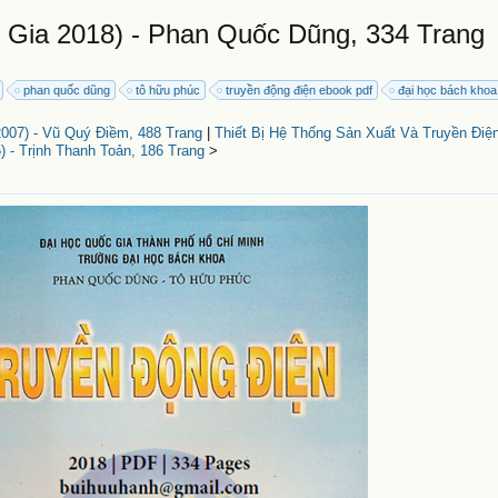
 Gia 2018) - Phan Quốc Dũng, 334 Trang
phan quốc dũng
tô hữu phúc
truyền động điện ebook pdf
đại học bách kho
07) - Vũ Quý Điềm, 488 Trang
|
Thiết Bị Hệ Thống Sản Xuất Và Truyền Điệ
) - Trịnh Thanh Toản, 186 Trang
>