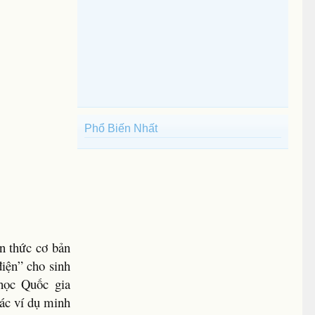
Phổ Biến Nhất
n thức cơ bản
điện” cho sinh
học Quốc gia
các ví dụ minh