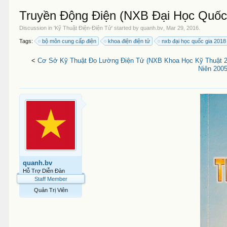
Truyền Động Điện (NXB Đại Học Quốc
Discussion in '
Kỹ Thuật Điện-Điện Tử
' started by
quanh.bv
,
Mar 29, 2016
.
Tags:
bộ môn cung cấp điện
khoa điện điện tử
nxb đại học quốc gia 2018
<
Cơ Sở Kỹ Thuật Đo Lường Điện Tử (NXB Khoa Học Kỹ Thuật 20
Niên 2005
quanh.bv
Hỗ Trợ Diễn Đàn
Staff Member
Quản Trị Viên