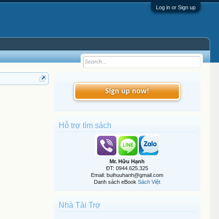
Log in or Sign up
Sign up now!
Hỗ trợ tìm sách
Mr. Hữu Hạnh
ĐT: 0944.625.325
Email: buihuuhanh@gmail.com
Danh sách eBook
Sách Việt
Nhà Tài Trợ