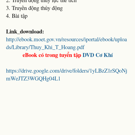
3. Truyền động thủy động
4. Bài tập
Link_download:
http://ebook.moet.gov.vn/resources/iportal/ebook/uploa
ds/Library/Thuy_Khi_T_Hoang.pdf
eBook có trong tuyển tập
DVD Cơ Khí
https://drive.google.com/drive/folders/1yLBzZ1rSQoNj
mWeJTZ3WGQHg04L1