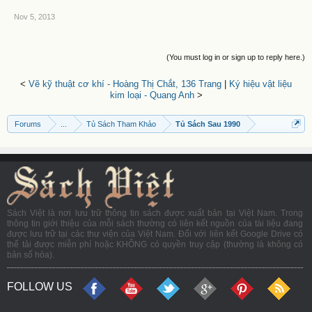
Nov 5, 2013
(You must log in or sign up to reply here.)
<
Vẽ kỹ thuật cơ khí - Hoàng Thị Chắt, 136 Trang
|
Ký hiệu vật liệu
kim loại - Quang Anh
>
Forums
...
Tủ Sách Tham Khảo
Tủ Sách Sau 1990
Sách Việt là nơi lưu trữ thông tin sách được xuất bản tại Việt Nam. Trong
thông tin giới thiệu của mỗi sách thường có liên kết nguồn của tài liệu đang
được lưu trữ tại các thư viện của Việt Nam. Đối với liên kết Google Drive có
thể tải được miễn phí hoặc KHÔNG có quyền truy cập (thường là không có
bản số hóa).
FOLLOW US