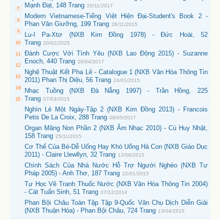
Mạnh Đạt, 148 Trang
20/11/2017
Modern Vietnamese-Tiếng Việt Hiện Đại-Student's Book 2 -
Phan Văn Giưỡng, 199 Trang
26/11/2015
Lu-I Pa-Xtơ (NXB Kim Đồng 1978) - Đức Hoài, 52
Trang
20/02/2025
Đánh Cược Với Tình Yêu (NXB Lao Động 2015) - Suzanne
Enoch, 440 Trang
20/04/2017
Nghệ Thuật Kết Pha Lê - Catalogue 1 (NXB Văn Hóa Thông Tin
2011) Phan Thị Diệu, 56 Trang
24/01/2015
Nhạc Tuồng (NXB Đà Nẵng 1997) - Trần Hồng, 225
Trang
07/03/2015
Nghìn Lẻ Một Ngày-Tập 2 (NXB Kim Đồng 2013) - Francois
Petis De La Croix, 288 Trang
08/05/2017
Organ Măng Non Phần 2 (NXB Âm Nhạc 2010) - Cù Huy Nhật,
158 Trang
25/11/2015
Cơ Thể Của Bé-Dễ Uống Hay Khó Uống Hả Con (NXB Giáo Dục
2011) - Claire Llewllyn, 32 Trang
12/08/2015
Chính Sách Của Nhà Nước Hỗ Trợ Người Nghèo (NXB Tư
Pháp 2005) - Anh Thơ, 187 Trang
22/01/2015
Tự Học Vẽ Tranh Thuốc Nước (NXB Văn Hóa Thông Tin 2004)
- Cát Tuấn Sinh, 51 Trang
07/12/2014
Phan Bội Châu Toàn Tập Tập 9-Quốc Văn Chu Dịch Diễn Giải
(NXB Thuận Hóa) - Phan Bội Châu, 724 Trang
13/04/2015