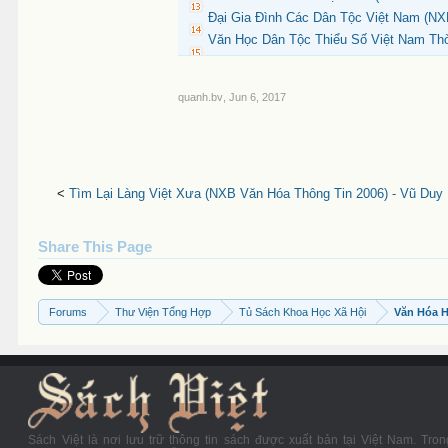
Đại Gia Đình Các Dân Tộc Việt Nam (NX
Văn Học Dân Tộc Thiểu Số Việt Nam Thời
quanh.bv
,
Jun 6, 2017
<
Tìm Lại Làng Việt Xưa (NXB Văn Hóa Thông Tin 2006) - Vũ Duy
Share This Page
Forums
Thư Viện Tổng Hợp
Tủ Sách Khoa Học Xã Hội
Văn Hóa 
Sách Việt là nơi lưu trữ thông tin sách được xuất bản tại Việt Nam. Tron