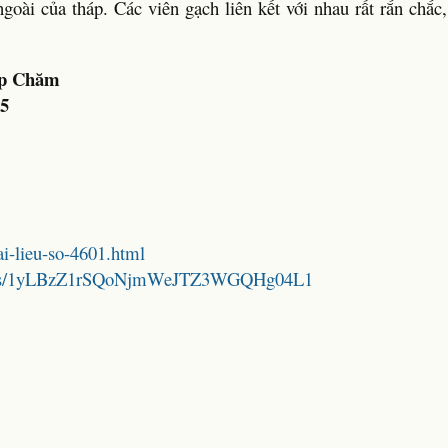
ngoài của tháp. Các viên gạch liên kết với nhau rất rắn chắc
áp Chăm
95
tai-lieu-so-4601.html
folders/1yLBzZ1rSQoNjmWeJTZ3WGQHg04L1