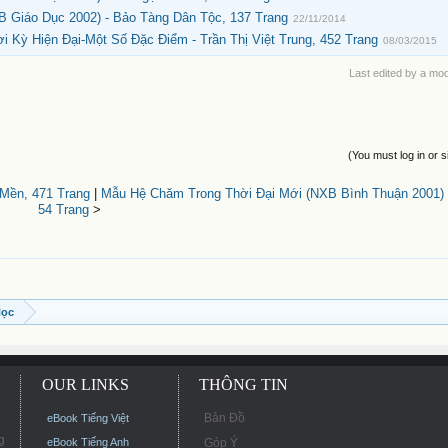
B Giáo Dục 2002) - Bảo Tàng Dân Tộc, 137 Trang
22/11/2014
 Kỳ Hiện Đại-Một Số Đặc Điểm - Trần Thị Việt Trung, 452 Trang
08/03/2015
Last edited by a mo
(You must log in or s
 Mền, 471 Trang
|
Mẫu Hệ Chăm Trong Thời Đại Mới (NXB Bình Thuận 2001) 
54 Trang
>
Học
OUR LINKS
THÔNG TIN
Bản Đồ
eBook Tiếng Việt
g
eBook Tiếng Anh
Góp Ý