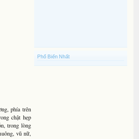
Phổ Biến Nhất
ng, phía trên
rong chật hẹp
n, trong lòng
muông, vũ nữ,