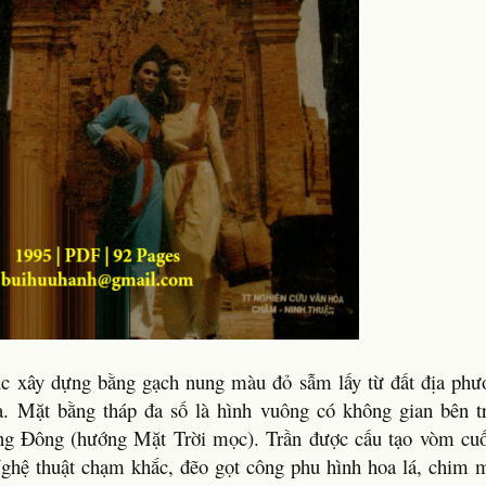
úc xây dựng bằng gạch nung màu đỏ sẫm lấy từ đất địa phươ
. Mặt bằng tháp đa số là hình vuông có không gian bên t
ng Đông (hướng Mặt Trời mọc). Trần được cấu tạo vòm cuố
Nghệ thuật chạm khắc, đẽo gọt công phu hình hoa lá, chim 