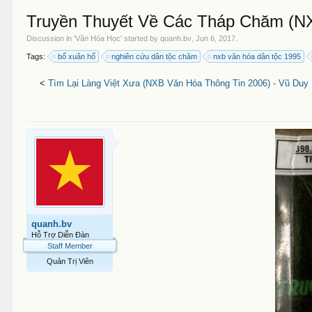
Truyền Thuyết Về Các Tháp Chăm (NX
Discussion in '
Văn Hóa Học
' started by
quanh.bv
,
Jun 6, 2017
.
Tags:
bố xuân hổ
nghiên cứu dân tộc chăm
nxb văn hóa dân tộc 1995
<
Tìm Lại Làng Việt Xưa (NXB Văn Hóa Thông Tin 2006) - Vũ Duy
quanh.bv
Hỗ Trợ Diễn Đàn
Staff Member
Quản Trị Viên