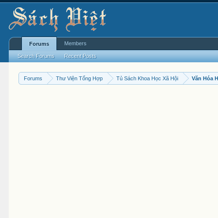
Members
Forums
Search Forums
Recent Posts
Forums
Thư Viện Tổng Hợp
Tủ Sách Khoa Học Xã Hội
Văn Hóa 