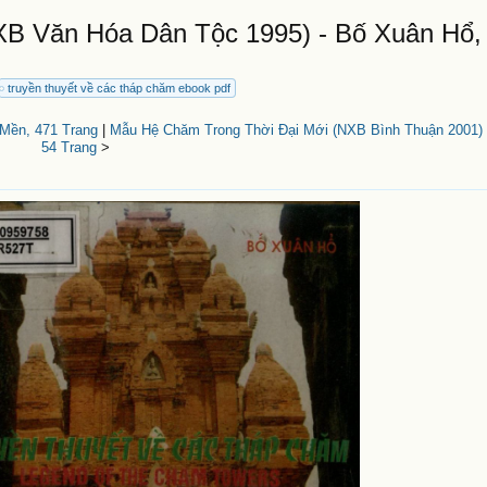
B Văn Hóa Dân Tộc 1995) - Bố Xuân Hổ,
truyền thuyết về các tháp chăm ebook pdf
 Mền, 471 Trang
|
Mẫu Hệ Chăm Trong Thời Đại Mới (NXB Bình Thuận 2001) 
54 Trang
>