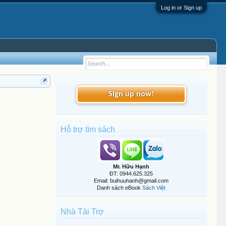
Log in or Sign up
Sign up now!
Hỗ trợ tìm sách
Mr. Hữu Hạnh
ĐT: 0944.625.325
Email: buihuuhanh@gmail.com
Danh sách eBook
Sách Việt
Nhà Tài Trợ