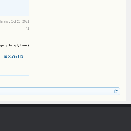
derator:
Oct 26, 2021
#1
ign up to reply here.)
- Bố Xuân Hổ,