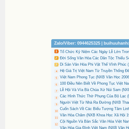
Zalo/Viber: 0944625325 | buihuuhan
Tổ Chức Kỷ Niệm Các Ngày Lễ Lớn Trong
Đời Sống Văn Hóa Các Dân Tộc Thiểu Số
Di Sản Văn Hóa Phi Vật Thể Vĩnh Phúc (
Hệ Giá Trị Việt Nam Từ Truyền Thống Đ
Việt Nam Phong Tục (NXB Văn Học 2006)
100 Điều Nên Biết Về Phong Tục Việt N
Lễ Hội Và Vía Bà Chúa Xứ Núi Sam (NXB
Các Hình Thức Thờ Phụng Của Bộ Lạc (
Người Việt Từ Nhà Ra Đường (NXB Than
Cuốn Sách Về Các Biểu Tượng Tâm Linh
Văn Hóa Chăm (NXB Khoa Học Xã Hội 19
Cội Nguồn Và Bản Sắc Văn Hóa Việt Na
Văn Hóa Gia Đình Việt Nam (NXB Văn Hó