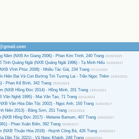
h@gmail.com
 Năm (NXB An Giang 2006) - Phan Kim Trinh, 240 Trang
03/02/2025
 Tỉnh Quảng Ngãi (NXB Quảng Ngãi 1996) - Tạ Minh Hiếu
31/05/2017
NXB Vĩnh Phúc 2008) - Nhiều Tác Giả, 234 Trang
07/12/2020
ến Hiện Đại Và Con Đường Tới Tương Lai - Trần Ngọc Thêm
22/04/2022
 - Phan Kế Bính, 342 Trang
25/01/2014
am (NXB Hồng Đức 2014) - Hồng Minh, 201 Trang
13/01/2021
 Văn Nghệ 1995) - Mai Văn Tạo, 71 Trang
02/11/2024
NXB Văn Hóa Dân Tộc 2002) - Ngọc Anh, 150 Trang
31/03/2017
h Niên 2013) - Băng Sơn, 251 Trang
23/11/2014
 (NXB Hồng Đức 2017) - Melanie Barnum, 407 Trang
23/03/2017
91) - Phan Xuân Biên, 392 Trang
05/06/2017
m (NXB Thuận Hóa 2018) - Huỳnh Công Bá, 426 Trang
23/05/2017
a Dân Tộc 2021) - Vũ Ngọc Khánh, 249 Trang
12/04/2023