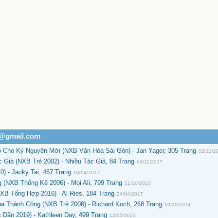
h@gmail.com
 Cho Kỷ Nguyên Mới (NXB Văn Hóa Sài Gòn) - Jan Yager, 305 Trang
02/12/2
Giá (NXB Trẻ 2002) - Nhiều Tác Giả, 84 Trang
04/11/2017
) - Jacky Tai, 467 Trang
10/04/2017
(NXB Thống Kê 2006) - Moi Ali, 799 Trang
21/10/2023
NXB Tổng Hợp 2016) - Al Ries, 184 Trang
24/04/2017
a Thành Công (NXB Trẻ 2008) - Richard Koch, 268 Trang
10/10/2014
Dân 2019) - Kathleen Day, 499 Trang
12/05/2023