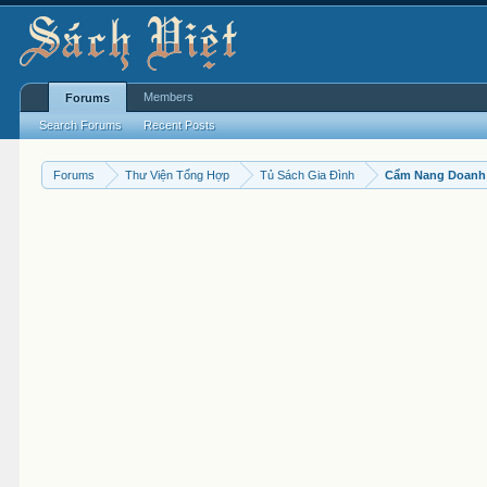
Members
Forums
Search Forums
Recent Posts
Forums
Thư Viện Tổng Hợp
Tủ Sách Gia Đình
Cẩm Nang Doanh