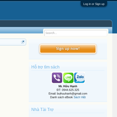
Log in or Sign up
Sign up now!
Hỗ trợ tìm sách
Mr. Hữu Hạnh
ĐT: 0944.625.325
Email: buihuuhanh@gmail.com
Danh sách eBook
Sách Việt
Nhà Tài Trợ