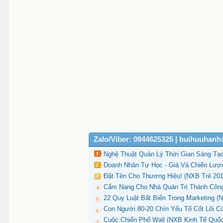
Zalo/Viber: 0944625325 | buihuuhan
Nghệ Thuật Quản Lý Thời Gian Sáng Tạo
Doanh Nhân Tự Học - Giá Và Chiến Lược 
Đặt Tên Cho Thương Hiệu! (NXB Trẻ 2010
Cẩm Nang Cho Nhà Quản Trị Thành Công 
22 Quy Luật Bất Biến Trong Marketing (
Con Người 80-20 Chín Yếu Tố Cốt Lõi Củ
Cuộc Chiến Phố Wall (NXB Kinh Tế Quốc 