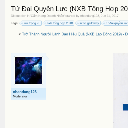
Tứ Đại Quyền Lực (NXB Tổng Hợp 2018
Discussion in '
Cẩm Nang Doanh Nhân
' started by
nhandang123
,
Jun 11, 2017
.
Tags:
lưu trọng vũ
nxb tổng hợp 2018
scott galloway
tứ đại quyền lự
<
Trở Thành Người Lãnh Đạo Hiệu Quả (NXB Lao Động 2019) - Da
nhandang123
Moderator