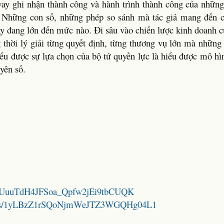
oway ghi nhận thành công và hành trình thành công của những
. Những con số, những phép so sánh mà tác giả mang đến 
y đang lớn đến mức nào. Đi sâu vào chiến lược kinh doanh c
 thời lý giải từng quyết định, từng thương vụ lớn mà những
iểu được sự lựa chọn của bộ tứ quyền lực là hiểu được mô hì
uyên số.
1n3eyUuuTdH4JFSoa_Qpfw2jEi9tbCUQK
folders/1yLBzZ1rSQoNjmWeJTZ3WGQHg04L1