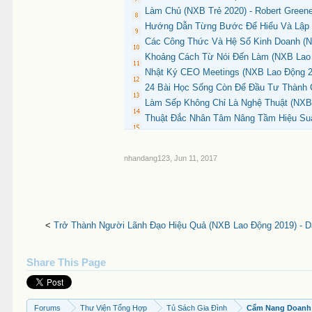
Làm Chủ (NXB Trẻ 2020) - Robert Greene
Hướng Dẫn Từng Bước Để Hiểu Và Lập B
Các Công Thức Và Hệ Số Kinh Doanh (N
Khoảng Cách Từ Nói Đến Làm (NXB Lao Độ
Nhật Ký CEO Meetings (NXB Lao Động 2
24 Bài Học Sống Còn Để Đầu Tư Thành C
Làm Sếp Không Chỉ Là Nghệ Thuật (NXB 
Thuật Đắc Nhân Tâm Nâng Tầm Hiệu Suất
nhandang123
,
Jun 11, 2017
<
Trở Thành Người Lãnh Đạo Hiệu Quả (NXB Lao Động 2019) - Da
Share This Page
Forums
Thư Viện Tổng Hợp
Tủ Sách Gia Đình
Cẩm Nang Doanh