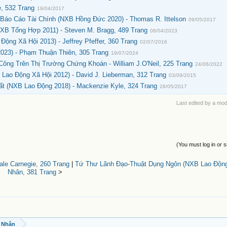
, 532 Trang
19/04/2017
áo Cáo Tài Chính (NXB Hồng Đức 2020) - Thomas R. Ittelson
09/05/2017
XB Tổng Hợp 2011) - Steven M. Bragg, 489 Trang
08/04/2023
ng Xã Hội 2013) - Jeffrey Pfeffer, 360 Trang
02/07/2016
023) - Phạm Thuận Thiên, 305 Trang
19/07/2024
ông Trên Thị Trường Chứng Khoán - William J.O'Neil, 225 Trang
24/06/2022
Lao Động Xã Hội 2012) - David J. Lieberman, 312 Trang
03/09/2015
 (NXB Lao Động 2018) - Mackenzie Kyle, 324 Trang
28/05/2017
Last edited by a mo
(You must log in or s
le Carnegie, 260 Trang
|
Tứ Thư Lãnh Đạo-Thuật Dụng Ngôn (NXB Lao Động
Nhân, 381 Trang
>
 Nhân