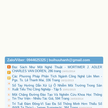
Zalo/Viber: 0944625325 | buihuuhanh@gmail.com
Đọc Sách Như Một Nghệ Thuật - MORTIMER J. ADLER
CHARLES VAN DOREN, 286 trang
24/01/2014
Các Phương Pháp Phân Tích Ngành Công Nghệ Lên Men -
Pgs. Ts. Lê Thanh Mai, 336 Trang
16/11/2013
Sổ Tay Hướng Dẫn Xử Lý Ô Nhiễm Môi Trường Trong Sản
Xuất Tiểu Thủ Công Nghiệp - Tập 5
10/01/2015
Một Chặng Đường Đào Tạo Và Nghiên Cứu Khoa Học Thông
Tin Thư Viện - Nhiều Tác Giả, 594 Trang
24/03/2014
Trí Tuệ Đám Đông-Vì Sao Đa Số Thông Minh Hơn Thiểu Số
(NXB Tri Thức) - James Surowiecki, 384 Trang
02/03/2015