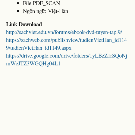
File PDF_SCAN
Ngôn ngữ: Việt-Hàn
Link Download
http://sachviet.edu.vn/forums/ebook-dvd-tuyen-tap.9/
https://sachweb.com/publishview/tudienVietHan_id114
9/tudienVietHan_id1149.aspx
https://drive.google.com/drive/folders/1yLBzZ1rSQoNj
mWeJTZ3WGQHg04L1