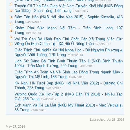
Truyện Cổ Tích Dân Gian Việt Nam-Truyện Khôi Hài (NXB Đồng
Nai 1993) - Xuân Tùng, 182 Trang
06/03/2017
Đêm Tân Hôn (NXB Hội Nhà Văn 2015) - Sophie Kinsella, 416
Trang
04/05/2017
Khám Phá Sức Mạnh Nội Tâm - Trần Đình Long, 197
Trang
18/11/2013
Vai Trò Cán Bộ Lãnh Đạo Chủ Chốt Cấp Xã Trong Việc Giữ
Vững Ổn Định Chính Trị - Xã Hội Ở Nông Thôn
17/09/2017
Giáo Trình Chủ Nghĩa Xã Hội Khoa Học - Đỗ Nguyên Phương &
Nguyễn Viết Thông, 179 Trang
21/12/2013
Lịch Sử Đảng Bộ Tỉnh Bình Thuận Tập 1 (NXB Bình Thuận
1994) - Trần Mạnh Tường, 229 Trang
04/06/2015
Giáo Trình An Toàn Và Vệ Sinh Lao Động Trong Ngành May -
Nguyễn Thị Mỹ Linh, 186 Trang
19/07/2015
Kỳ Nghỉ Hè Tươi Đẹp (NXB Hội Nhà Văn 2012) - Dương Chí
Thành, 228 Trang
26/10/2017
Vương Quốc Xe Hơi-Tập 2 (NXB Dân Trí 2014) - Nhiều Tác
Giả, 265 Trang
09/05/2017
Ếch Xanh Và Kẻ Lạ Mặt (NXB Mỹ Thuật 2010) - Max Velthuijs,
33 Trang
21/09/2015
Last edited:
Jul 28, 2016
May 27, 2014