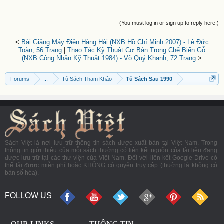
(You must log in or sign up to reply here.)
<
Bài Giảng Máy Điện Hàng Hải (NXB Hồ Chí Minh 2007) - Lê Đức
Toàn, 56 Trang
|
Thao Tác Kỹ Thuật Cơ Bản Trong Chế Biến Gỗ
(NXB Công Nhân Kỹ Thuật 1984) - Võ Quý Khanh, 72 Trang
>
Forums
...
Tủ Sách Tham Khảo
Tủ Sách Sau 1990
Sách Việt là nơi lưu trữ thông tin sách được xuất bản tại Việt Nam. Trong
thông tin giới thiệu của mỗi sách thường có liên kết nguồn của tài liệu đang
được lưu trữ tại các thư viện của Việt Nam. Đối với liên kết Google Drive có
thể tải được miễn phí hoặc KHÔNG có quyền truy cập (thường là không có
bản số hóa).
FOLLOW US