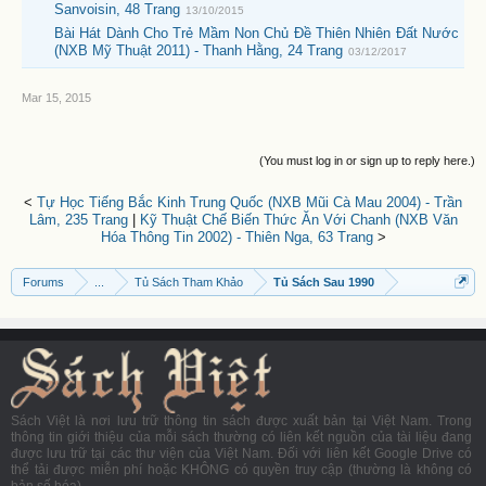
Sanvoisin, 48 Trang
13/10/2015
Bài Hát Dành Cho Trẻ Mầm Non Chủ Đề Thiên Nhiên Đất Nước
(NXB Mỹ Thuật 2011) - Thanh Hằng, 24 Trang
03/12/2017
Mar 15, 2015
(You must log in or sign up to reply here.)
<
Tự Học Tiếng Bắc Kinh Trung Quốc (NXB Mũi Cà Mau 2004) - Trần
Lâm, 235 Trang
|
Kỹ Thuật Chế Biến Thức Ăn Với Chanh (NXB Văn
Hóa Thông Tin 2002) - Thiên Nga, 63 Trang
>
Forums
...
Tủ Sách Tham Khảo
Tủ Sách Sau 1990
Sách Việt là nơi lưu trữ thông tin sách được xuất bản tại Việt Nam. Trong
thông tin giới thiệu của mỗi sách thường có liên kết nguồn của tài liệu đang
được lưu trữ tại các thư viện của Việt Nam. Đối với liên kết Google Drive có
thể tải được miễn phí hoặc KHÔNG có quyền truy cập (thường là không có