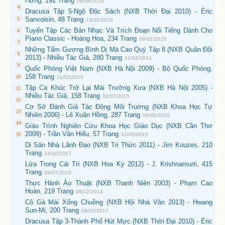
Hưng, 192 Trang
06/06/2015
Dracusa Tập 5-Ngộ Độc Sách (NXB Thời Đại 2010) - Éric
Sanvoisin, 48 Trang
13/10/2015
Tuyển Tập Các Bản Nhạc Và Trích Đoạn Nổi Tiếng Dành Cho
Piano Classic - Hoàng Hoa, 234 Trang
09/02/2015
Những Tấm Gương Bình Dị Mà Cao Quý Tập 8 (NXB Quân Đội
2013) - Nhiều Tác Giả, 280 Trang
21/04/2014
Quốc Phòng Việt Nam (NXB Hà Nội 2009) - Bộ Quốc Phòng,
158 Trang
11/02/2015
Tập Ca Khúc Trở Lại Mái Trường Xưa (NXB Hà Nội 2005) -
Nhiều Tác Giả, 158 Trang
02/07/2015
Cơ Sở Đánh Giá Tác Động Môi Truờng (NXB Khoa Học Tự
Nhiên 2006) - Lê Xuân Hồng, 287 Trang
08/06/2015
Giáo Trình Nghiên Cứu Khoa Học Giáo Dục (NXB Cần Thơ
2009) - Trần Văn Hiếu, 57 Trang
31/05/2015
Di Sản Nhà Lãnh Đạo (NXB Tri Thức 2011) - Jim Kouzes, 210
Trang
24/10/2017
Lửa Trong Cái Trí (NXB Hoa Kỳ 2012) - J. Krishnamurti, 415
Trang
09/07/2015
Thực Hành Ảo Thuật (NXB Thanh Niên 2003) - Phạm Cao
Hoàn, 219 Trang
08/12/2014
Cô Gà Mái Xổng Chuồng (NXB Hội Nhà Văn 2013) - Hwang
Sun-Mi, 200 Trang
08/05/2017
Dracusa Tập 3-Thành Phố Hút Mực (NXB Thời Đại 2010) - Éric