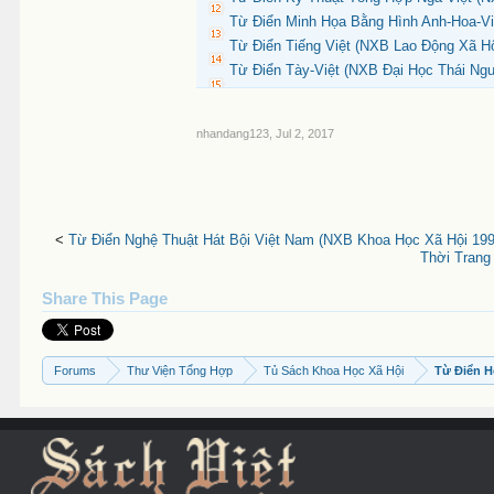
Từ Điển Minh Họa Bằng Hình Anh-Hoa-Vi
Từ Điển Tiếng Việt (NXB Lao Động Xã Hộ
Từ Điển Tày-Việt (NXB Đại Học Thái Ng
nhandang123
,
Jul 2, 2017
<
Từ Điển Nghệ Thuật Hát Bội Việt Nam (NXB Khoa Học Xã Hội 199
Thời Trang
Share This Page
Forums
Thư Viện Tổng Hợp
Tủ Sách Khoa Học Xã Hội
Từ Điển 