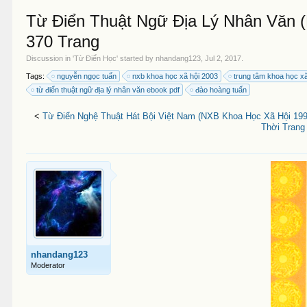
Từ Điển Thuật Ngữ Địa Lý Nhân Văn 
370 Trang
Discussion in '
Từ Điển Học
' started by
nhandang123
,
Jul 2, 2017
.
Tags:
nguyễn ngọc tuấn
nxb khoa học xã hội 2003
trung tâm khoa học xã
từ điển thuật ngữ địa lý nhân văn ebook pdf
đào hoàng tuấn
<
Từ Điển Nghệ Thuật Hát Bội Việt Nam (NXB Khoa Học Xã Hội 199
Thời Trang
nhandang123
Moderator