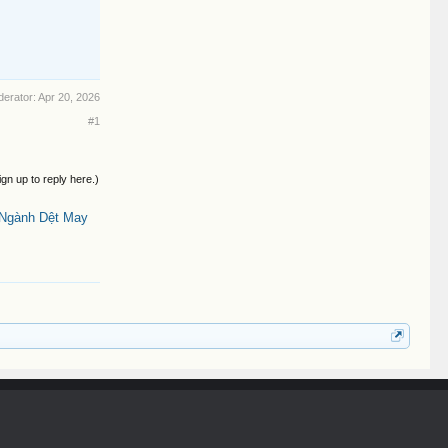
derator:
Apr 20, 2026
#1
ign up to reply here.)
 Ngành Dệt May