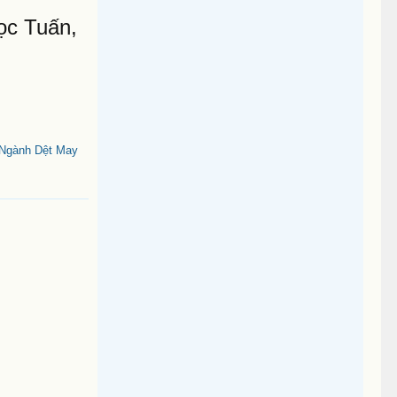
ọc Tuấn,
 Ngành Dệt May