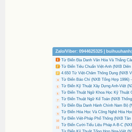
Zalo/Viber: 0944625325 | buihuuhan
Từ Điển Địa Danh Văn Hóa Và Thắng Cả
Từ Điển Tiêu Chuẩn Việt-Anh (NXB Diên 
4.650 Từ Việt-Chăm Thông Dụng (NXB Vă
Từ Điển Báo Chí (NXB Tổng Hợp 1996) 
Từ Điển Kỹ Thuật Xây Dựng Anh-Việt (N
Từ Điển Thuật Ngữ Khoa Học Kỹ Thuật G
Từ Điển Thuật Ngữ Kế Toán (NXB Thống K
Từ Điển Địa Danh Hành Chính Nam Bộ (N
Từ Điển Hóa Học Và Công Nghệ Hóa Học 
Tự Điển Việt-Pháp Phổ Thông (NXB Tân V
Từ Điển Cười-Tiếu Liệu Pháp A-B-C (NX
Từ Điển Kỹ Thuật Tổng Hợp Nga-Việt (N