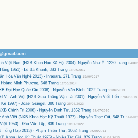
h@gmail.com
nh Việt Nam (NXB Khoa Học Xã Hội 2004)- Nguyễn Như Ý, 1220 Trang
04/09
Hồng 1951) - Lê Bá Khanh, 383 Trang
18/05/2017
n Hóa Văn Nghệ 2013) - Inrasara, 271 Trang
15/06/2017
- Hoàng Minh Phương, 648 Trang
12/06/2014
XB Đại Học Quốc Gia 2006) - Nguyễn Văn Bình, 1022 Trang
21/09/2013
TVT Anh-Việt (NXB Giao Thông Vận Tải 2001) - Nguyễn Viết Tiến
27/03/2015
ê 1997) - Joael Gsiegel, 380 Trang
25/08/2023
XB Chính Trị 2008) - Nguyễn Đình Tư, 1352 Trang
28/07/2016
Anh-Việt (NXB Khoa Học Kỹ Thuật 1977) - Nguyễn Thạc Cát, 548 Tr
01/04/2
iệt 1950) - Đào Văn Tập, 839 Trang
19/01/2022
B Tổng Hợp 2013) - Phạm Thiên Thư, 1062 Trang
25/05/2014
XB Khoa Học Kỹ Thuật 1975) - Nhiều Tác Giả, 879 Trang
01/01/2025