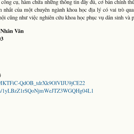
 công cụ, hàm chứa những thông tin đầy đủ, cơ bản chính thứ
 nhất của một chuyên ngành khoa học địa lý có vai trò quan
ã hội cũng như việc nghiên cứu khoa học phục vụ dân sinh và p
 Nhân Văn
03
)
1ShhMKTFiC-QdOB_tdrXk9OlVIJU9jCE22
folders/1yLBzZ1rSQoNjmWeJTZ3WGQHg04L1