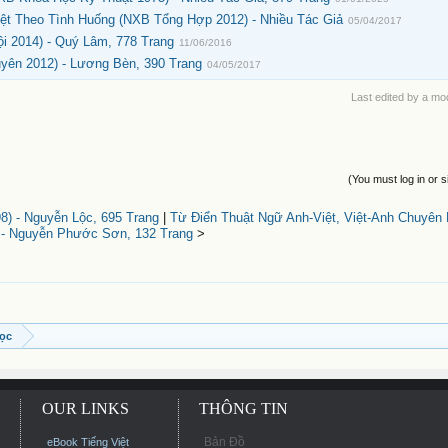
ệt Theo Tình Huống (NXB Tổng Hợp 2012) - Nhiều Tác Giả
05/04/2017
i 2014) - Quý Lâm, 778 Trang
11/06/2016
uyên 2012) - Lương Bèn, 390 Trang
04/05/2017
Last edited by a mo
(You must log in or s
8) - Nguyễn Lộc, 695 Trang
|
Từ Điển Thuật Ngữ Anh-Việt, Việt-Anh Chuyên
 - Nguyễn Phước Sơn, 132 Trang
>
Học
OUR LINKS
THÔNG TIN
Bản Đồ
eBook Tiếng Việt