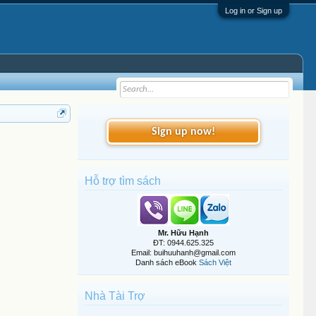
Log in or Sign up
Sign up now!
Hỗ trợ tìm sách
Mr. Hữu Hạnh
ĐT: 0944.625.325
Email: buihuuhanh@gmail.com
Danh sách eBook
Sách Việt
Nhà Tài Trợ