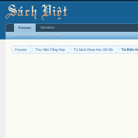
Members
Forums
Search Forums
Recent Posts
Forums
Thư Viện Tổng Hợp
Tủ Sách Khoa Học Xã Hội
Từ Điển 