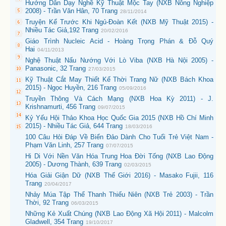
Hướng Dẫn Dạy Nghề Kỹ Thuật Mộc Tay (NXB Nông Nghiệp
2008) - Trần Văn Hân, 70 Trang
28/11/2014
Truyện Kể Trước Khi Ngủ-Đoàn Kết (NXB Mỹ Thuật 2015) -
Nhiều Tác Giả,192 Trang
20/02/2016
Giáo Trình Nucleic Acid - Hoàng Trọng Phán & Đỗ Quý
Hai
04/11/2013
Nghệ Thuật Nấu Nướng Với Lò Viba (NXB Hà Nội 2005) -
Panasonic, 32 Trang
27/03/2015
Kỹ Thuật Cắt May Thiết Kế Thời Trang Nữ (NXB Bách Khoa
2015) - Ngọc Huyền, 216 Trang
05/09/2016
Truyền Thông Và Cách Mạng (NXB Hoa Kỳ 2011) - J.
Krishnamurti, 456 Trang
09/07/2015
Kỷ Yếu Hội Thảo Khoa Học Quốc Gia 2015 (NXB Hồ Chí Minh
2015) - Nhiều Tác Giả, 644 Trang
18/03/2016
100 Câu Hỏi Đáp Về Biển Đảo Dành Cho Tuổi Trẻ Việt Nam -
Phạm Văn Linh, 257 Trang
07/07/2015
Hi Di Với Nền Văn Hóa Trung Hoa Đời Tống (NXB Lao Động
2005) - Dương Thành, 639 Trang
02/03/2015
Hóa Giải Giận Dữ (NXB Thế Giới 2016) - Masako Fujii, 116
Trang
20/04/2017
Nhảy Múa Tập Thể Thanh Thiếu Niên (NXB Trẻ 2003) - Trần
Thời, 92 Trang
06/03/2015
Những Kẻ Xuất Chúng (NXB Lao Động Xã Hội 2011) - Malcolm
Gladwell, 354 Trang
19/10/2017