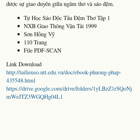
được sự giao duyên giữa ngâm thơ và sáo đệm.
Tự Học Sáo Độc Tấu Đệm Thơ Tập 1
NXB Giao Thông Vận Tải 1999
Sơn Hồng Vỹ
110 Trang
File PDF-SCAN
Link Download
http://tailieuso.ntt.edu.vn/doc/ebook-phuong-phap-
435548.html
https://drive.google.com/drive/folders/1yLBzZ1rSQoNj
mWeJTZ3WGQHg04L1