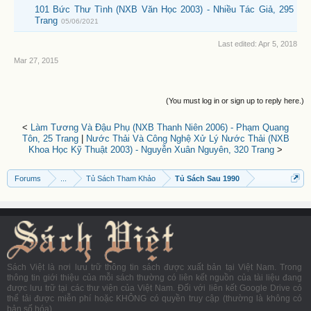
101 Bức Thư Tình (NXB Văn Học 2003) - Nhiều Tác Giả, 295
Trang
05/06/2021
Last edited:
Apr 5, 2018
Mar 27, 2015
(You must log in or sign up to reply here.)
<
Làm Tương Và Đậu Phụ (NXB Thanh Niên 2006) - Phạm Quang
Tôn, 25 Trang
|
Nước Thải Và Công Nghệ Xử Lý Nước Thải (NXB
Khoa Học Kỹ Thuật 2003) - Nguyễn Xuân Nguyên, 320 Trang
>
Forums
...
Tủ Sách Tham Khảo
Tủ Sách Sau 1990
Sách Việt là nơi lưu trữ thông tin sách được xuất bản tại Việt Nam. Trong
thông tin giới thiệu của mỗi sách thường có liên kết nguồn của tài liệu đang
được lưu trữ tại các thư viện của Việt Nam. Đối với liên kết Google Drive có
thể tải được miễn phí hoặc KHÔNG có quyền truy cập (thường là không có
bản số hóa).