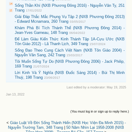
Sống Thần Khí (NXB Phương Đông 2016) - Nguyễn Văn Ty, 251
Trang
17/01/2022
Giải Đáp Thắc Mắc Phụng Vụ Tập 2 (NXB Phương Đông 2013)
- Edward Mcnamara, 260 Trang
03/05/2017
Khám Phá Bí Tích Thánh Thể (NXB Phương Đông 2014) -
Jean-Yves Garneau, 148 Trang
06/04/2022
Để Làm Giàu Kiến Thức Kinh Thánh Tập 1A-Cựu Ước (NXB
Tôn Giáo 2012) - Lã Thanh Lịch, 349 Trang
15/07/2024
Sống Đạo Theo Cung Cách Việt Nam (NXB Tôn Giáo 2004) -
Nguyễn Văn Sang, 242 Trang
15/03/2017
Tôi Muốn Sống Tự Do (NXB Phương Đông 2006) - Jack Philip,
169 Trang
21/07/2024
Lời Kinh Và Ý Nghĩa (NXB Đuốc Sáng 2014) - Bùi Thị Minh
Thuỳ, 198 Trang
23/06/2017
Last edited by a moderator:
May 19, 2025
Jan 13, 2022
(You must log in or sign up to reply here.)
<
Giáo Luật Về Đời Sống Thánh Hiến (NXB Học Viện Đa Minh 2015) -
Nguyễn Trường Tam, 348 Trang
|
50 Năm Nhìn Lại 1958-2008 (NXB