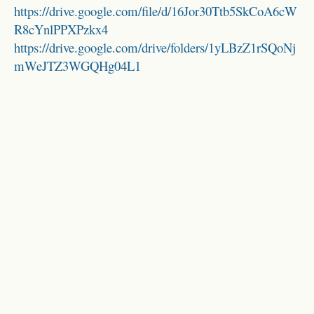
https://drive.google.com/file/d/16Jor30Ttb5SkCoA6cW
R8cYnlPPXPzkx4
https://drive.google.com/drive/folders/1yLBzZ1rSQoNj
mWeJTZ3WGQHg04L1