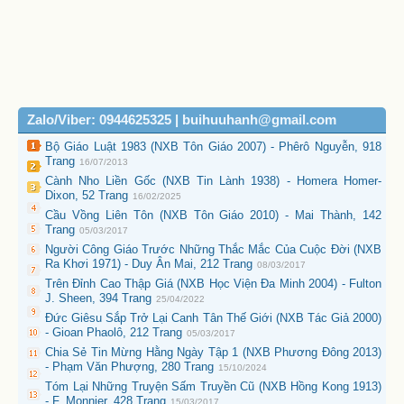
Zalo/Viber: 0944625325 | buihuuhanh@gmail.com
Bộ Giáo Luật 1983 (NXB Tôn Giáo 2007) - Phêrô Nguyễn, 918
Trang
16/07/2013
Cành Nho Liền Gốc (NXB Tin Lành 1938) - Homera Homer-
Dixon, 52 Trang
16/02/2025
Cầu Vồng Liên Tôn (NXB Tôn Giáo 2010) - Mai Thành, 142
Trang
05/03/2017
Người Công Giáo Trước Những Thắc Mắc Của Cuộc Đời (NXB
Ra Khơi 1971) - Duy Ân Mai, 212 Trang
08/03/2017
Trên Đỉnh Cao Thập Giá (NXB Học Viện Đa Minh 2004) - Fulton
J. Sheen, 394 Trang
25/04/2022
Đức Giêsu Sắp Trở Lại Canh Tân Thế Giới (NXB Tác Giả 2000)
- Gioan Phaolô, 212 Trang
05/03/2017
Chia Sẻ Tin Mừng Hằng Ngày Tập 1 (NXB Phương Đông 2013)
- Phạm Văn Phượng, 280 Trang
15/10/2024
Tóm Lại Những Truyện Sấm Truyền Cũ (NXB Hồng Kong 1913)
- F. Monnier, 428 Trang
15/03/2017