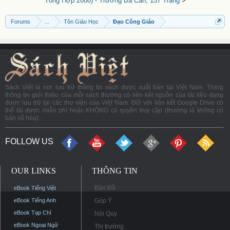
Tổng Hợp 2008) - Trương Bá Cần, 157 Trang
>
Forums
...
Tôn Giáo Học
Đạo Công Giáo
Sách Việt là nơi lưu trữ thông tin sách được xuất bản tại Việt Nam. Trong
thông tin giới thiệu của mỗi sách thường có liên kết nguồn của tài liệu đang
được lưu trữ tại các thư viện của Việt Nam. Đối với liên kết Google Drive có
thể tải được miễn phí hoặc KHÔNG có quyền truy cập (thường là không có
bản số hóa).
FOLLOW US
OUR LINKS
THÔNG TIN
Bản Đồ
eBook Tiếng Việt
eBook Tiếng Anh
Góp Ý
eBook Tạp Chí
Nội Quy
eBook Ngoại Ngữ
Thị trường