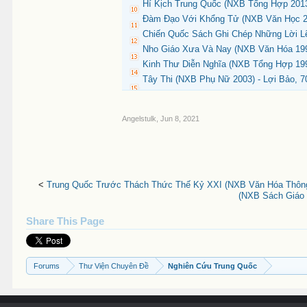
Hí Kịch Trung Quốc (NXB Tổng Hợp 2013
Đàm Đạo Với Khổng Tử (NXB Văn Học 20
Chiến Quốc Sách Ghi Chép Những Lời Lẽ
Nho Giáo Xưa Và Nay (NXB Văn Hóa 199
Kinh Thư Diễn Nghĩa (NXB Tổng Hợp 199
Tây Thi (NXB Phụ Nữ 2003) - Lợi Bảo, 7
Angelstulk
,
Jun 8, 2021
<
Trung Quốc Trước Thách Thức Thế Kỷ XXI (NXB Văn Hóa Thông 
(NXB Sách Giáo 
Share This Page
Forums
Thư Viện Chuyên Đề
Nghiên Cứu Trung Quốc