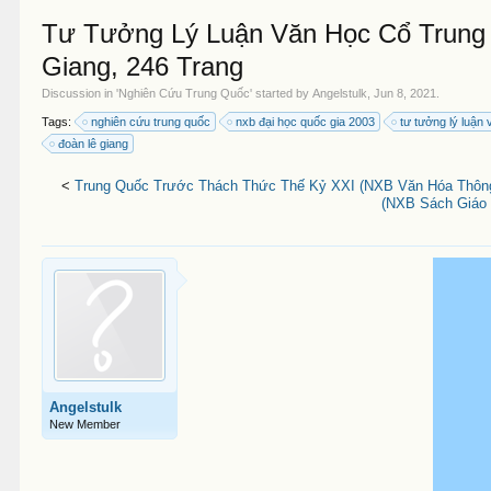
Tư Tưởng Lý Luận Văn Học Cổ Trung 
Giang, 246 Trang
Discussion in '
Nghiên Cứu Trung Quốc
' started by
Angelstulk
,
Jun 8, 2021
.
Tags:
nghiên cứu trung quốc
nxb đại học quốc gia 2003
tư tưởng lý luận
đoàn lê giang
<
Trung Quốc Trước Thách Thức Thế Kỷ XXI (NXB Văn Hóa Thông 
(NXB Sách Giáo 
Angelstulk
New Member