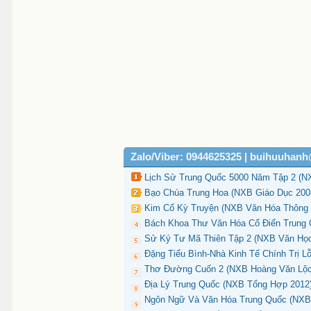
Zalo/Viber: 0944625325 | buihuuhan
Lịch Sử Trung Quốc 5000 Năm Tập 2 (NX
Bạo Chúa Trung Hoa (NXB Giáo Dục 2008
Kim Cổ Kỳ Truyện (NXB Văn Hóa Thông T
Bách Khoa Thư Văn Hóa Cổ Điển Trung 
Sử Ký Tư Mã Thiên Tập 2 (NXB Văn Học
Đặng Tiểu Bình-Nhà Kinh Tế Chính Trị L
Thơ Đường Cuốn 2 (NXB Hoàng Văn Lộc 1
Địa Lý Trung Quốc (NXB Tổng Hợp 2012) 
Ngôn Ngữ Và Văn Hóa Trung Quốc (NXB 