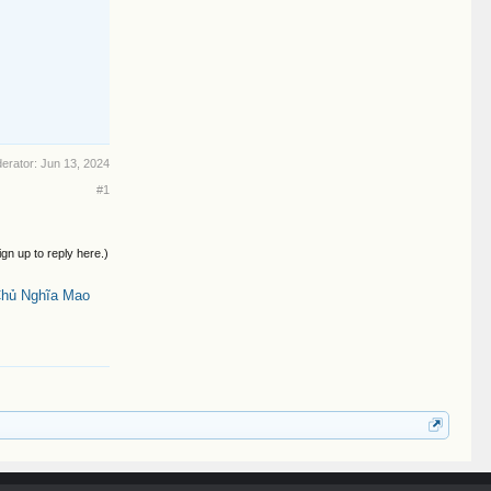
derator:
Jun 13, 2024
#1
ign up to reply here.)
Chủ Nghĩa Mao