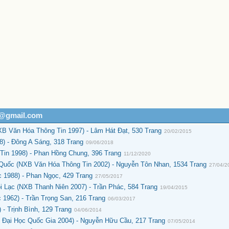
h@gmail.com
B Văn Hóa Thông Tin 1997) - Lâm Hát Đạt, 530 Trang
20/02/2015
) - Đông A Sáng, 318 Trang
09/06/2018
in 1998) - Phan Hồng Chung, 396 Trang
11/12/2020
Quốc (NXB Văn Hóa Thông Tin 2002) - Nguyễn Tôn Nhan, 1534 Trang
27/04/2
 1988) - Phan Ngọc, 429 Trang
27/05/2017
ỗi Lạc (NXB Thanh Niên 2007) - Trần Phác, 584 Trang
19/04/2015
962) - Trần Trọng San, 216 Trang
06/03/2017
- Trịnh Bình, 129 Trang
04/06/2014
Đại Học Quốc Gia 2004) - Nguyễn Hữu Cầu, 217 Trang
07/05/2014