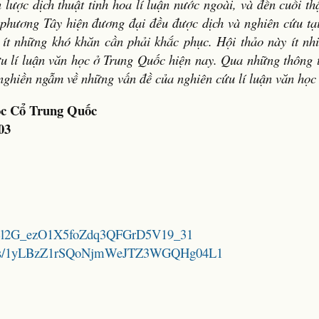
 lược dịch thuật tinh hoa lí luận nước ngoài, và đến cuối th
 phương Tây hiện đương đại đều được dịch và nghiên cứu tạ
ít những khó khăn cần phải khắc phục. Hội thảo này ít nhi
 lí luận văn học ở Trung Quốc hiện nay. Qua những thông t
nghiền ngẫm về những vấn đề của nghiên cứu lí luận văn học
c Cổ Trung Quốc
03
1IG5Sl2G_ezO1X5foZdq3QFGrD5V19_31
folders/1yLBzZ1rSQoNjmWeJTZ3WGQHg04L1