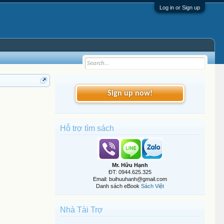
Log in or Sign up
Sign up now!
Hỗ trợ tìm sách
Mr. Hữu Hạnh
ĐT: 0944.625.325
Email: buihuuhanh@gmail.com
Danh sách eBook
Sách Việt
Nhà Tài Trợ