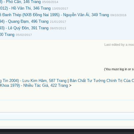
) - Phó Cẩn, 146 Trang
05/06/2014
12) - Hồ Văn Thi, 346 Trang
13/05/2017
 Đanh Thép (NXB Đồng Nai 1995) - Nguyễn Văn Ái, 349 Trang
09/10/2016
4) - Quang Đạm, 496 Trang
21/01/2017
3) - Lê Quý Đôn, 391 Trang
09/05/2013
00 Trang
05/02/2017
Last edited by a mo
(You must log in or s
Tin 2004) - Lưu Kim Hâm, 587 Trang
|
Bản Chất Tư Tưởng Chính Trị Của 
Khoa 1979) - Nhiều Tác Giả, 422 Trang
>