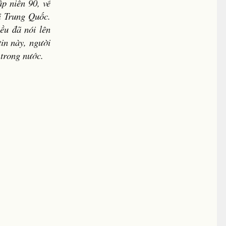
ập niên 90, về
i Trung Quốc.
ều đã nói lên
in này, người
 trong nước.