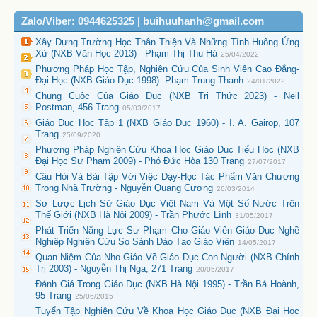
Zalo/Viber: 0944625325 | buihuuhanh@gmail.com
Xây Dựng Trường Học Thân Thiện Và Những Tình Huống Ứng
Xử (NXB Văn Học 2013) - Phạm Thị Thu Hà
25/04/2022
Phương Pháp Học Tập, Nghiên Cứu Của Sinh Viên Cao Đẳng-
Đại Học (NXB Giáo Dục 1998)- Phạm Trung Thanh
24/01/2022
Chung Cuộc Của Giáo Dục (NXB Tri Thức 2023) - Neil
Postman, 456 Trang
05/03/2017
Giáo Dục Học Tập 1 (NXB Giáo Dục 1960) - I. A. Gairop, 107
Trang
25/09/2020
Phương Pháp Nghiên Cứu Khoa Học Giáo Dục Tiểu Học (NXB
Đại Học Sư Phạm 2009) - Phó Đức Hòa 130 Trang
27/07/2017
Câu Hỏi Và Bài Tập Với Việc Dạy-Học Tác Phẩm Văn Chương
Trong Nhà Trường - Nguyễn Quang Cương
26/03/2014
Sơ Lược Lịch Sử Giáo Dục Việt Nam Và Một Số Nước Trên
Thế Giới (NXB Hà Nội 2009) - Trần Phước Lĩnh
31/05/2017
Phát Triển Năng Lực Sư Phạm Cho Giáo Viên Giáo Dục Nghề
Nghiệp Nghiên Cứu So Sánh Đào Tạo Giáo Viên
14/05/2017
Quan Niệm Của Nho Giáo Về Giáo Dục Con Người (NXB Chính
Trị 2003) - Nguyễn Thị Nga, 271 Trang
20/05/2017
Đánh Giá Trong Giáo Dục (NXB Hà Nội 1995) - Trần Bá Hoành,
95 Trang
25/06/2015
Tuyển Tập Nghiên Cứu Về Khoa Học Giáo Dục (NXB Đại Học