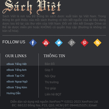
Sách Việt là nơi lưu trữ thông tin sách được xuất bản tại Việt Nam. Trong
thông tin giới thiệu của mỗi sách thường có liên kết nguồn của tài liệu đang
được lưu trữ tại các thư viện của Việt Nam. Đối với liên kết Google Drive có
thể tải được miễn phí hoặc KHÔNG có quyền truy cập (thường là không có
bản số hóa).
FOLLOW US
OUR LINKS
THÔNG TIN
Bản Đồ
eBook Tiếng Việt
eBook Tiếng Anh
Góp Ý
eBook Tạp Chí
Nội Quy
eBook Ngoại Ngữ
Thị trường
eBook Tặng Kèm
Trợ giúp
Hướng Dẫn
Liên hệ BQT
Diễn đàn sử dụng mã nguồn XenForo™ ©2011-2023 XenForo Ltd.
ĐC: 68/122 Đồng Nai, P15, Q10, HCM | ĐT: 0944625325 | Email: