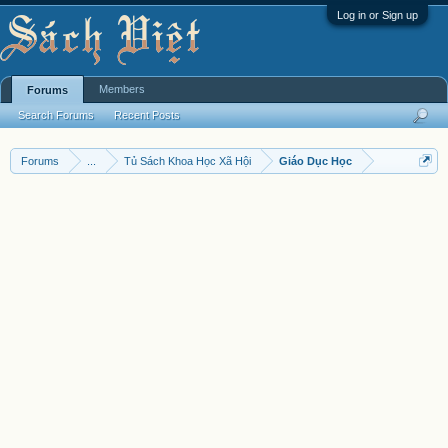
Log in or Sign up
Members
Forums
Search Forums
Recent Posts
Forums
...
Tủ Sách Khoa Học Xã Hội
Giáo Dục Học