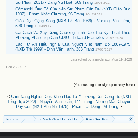
Sư Phạm 2021) - Đặng Vũ Hoạt, 569 Trang
18/03/2017
Cômenxki Ông Tổ Của Nền Sư Phạm Cận Đại (NXB Giáo Dục
1997) - Phạm Khắc Chương, 96 Trang
20/12/2021
Giáo Dục Cộng Đồng (NXB Lá Bối 1966) - Vương Pển Liêm,
506 Trang
16/04/2017
Cải Cách Và Xây Dựng Chương Trình Đào Tạo Kỹ Thuật Theo
Phương Pháp Tiếp Cận CDIO - Edward F.Crawley
31/05/2024
Đạo Tứ Ân Hiếu Nghĩa Của Người Việt Nam Bộ 1867-1975
(NXB Trẻ 1999) - Đinh Văn Hạnh, 363 Trang
17/03/2017
Last edited by a moderator:
Aug 19, 2025
Feb 25, 2017
(You must log in or sign up to reply here.)
<
Cẩm Nang Nghiên Cứu Khoa Học-Từ Ý Tưởng Đến Công Bố (NXB
Tổng Hợp 2020) - Nguyễn Văn Tuấn, 444 Trang
|
Những Mẫu Chuyện
Dạy Con (NXB Phụ Nữ 1975) - Phạm Tất Dong, 99 Trang
>
Forums
...
Tủ Sách Khoa Học Xã Hội
Giáo Dục Học