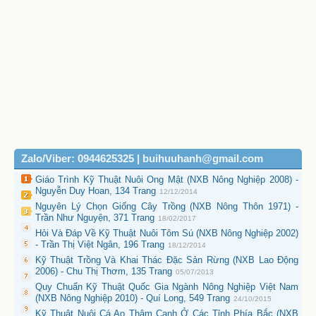
Zalo/Viber: 0944625325 | buihuuhanh@gmail.com
Giáo Trình Kỹ Thuật Nuôi Ong Mật (NXB Nông Nghiệp 2008) -
Nguyễn Duy Hoan, 134 Trang
12/12/2014
Nguyên Lý Chọn Giống Cây Trồng (NXB Nông Thôn 1971) -
Trần Như Nguyện, 371 Trang
18/02/2017
Hỏi Và Đáp Về Kỹ Thuật Nuôi Tôm Sú (NXB Nông Nghiệp 2002)
- Trần Thị Việt Ngân, 196 Trang
18/12/2014
Kỹ Thuật Trồng Và Khai Thác Đặc Sản Rừng (NXB Lao Động
2006) - Chu Thị Thơm, 135 Trang
05/07/2013
Quy Chuẩn Kỹ Thuật Quốc Gia Ngành Nông Nghiệp Việt Nam
(NXB Nông Nghiệp 2010) - Quí Long, 549 Trang
24/10/2015
Kỹ Thuật Nuôi Cá Ao Thâm Canh Ở Các Tỉnh Phía Bắc (NXB