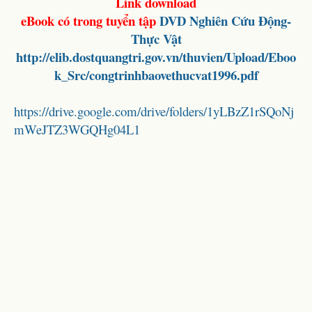
Link download
eBook có trong tuyển tập
DVD
Nghiên Cứu Động-
Thực Vật
http://elib.dostquangtri.gov.vn/thuvien/Upload/Eboo
k_Src/congtrinhbaovethucvat1996.pdf
https://drive.google.com/drive/folders/1yLBzZ1rSQoNj
mWeJTZ3WGQHg04L1