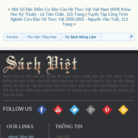
<
Một Số Đặc Điểm Cơ Bản Của Hệ Thực Vật Việt Nam (NXB Khoa
Học Kỹ Thuật) - Lê Trần Chấn, 315 Trang
|
Tuyển Tập Công Trình
Nghiên Cứu Bảo Vệ Thực Vật 2000-2002 - Nguyễn Văn Tuất, 213
Trang
>
Forums
Thư Viện Tổng Hợp
Tủ Sách Nông Lâm
Sách Việt là nơi lưu trữ thông tin sách được xuất bản tại Việt Nam. Trong
thông tin giới thiệu của mỗi sách thường có liên kết nguồn của tài liệu đang
được lưu trữ tại các thư viện của Việt Nam. Đối với liên kết Google Drive có
thể tải được miễn phí hoặc KHÔNG có quyền truy cập (thường là không có
bản số hóa).
FOLLOW US
OUR LINKS
THÔNG TIN
Bản Đồ
eBook Tiếng Việt