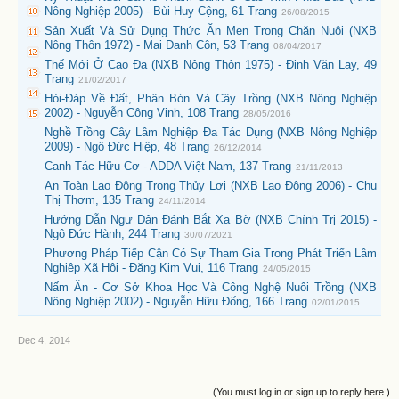
Nông Nghiệp 2005) - Bùi Huy Cộng, 61 Trang
26/08/2015
Sản Xuất Và Sử Dụng Thức Ăn Men Trong Chăn Nuôi (NXB
Nông Thôn 1972) - Mai Danh Côn, 53 Trang
08/04/2017
Thế Mới Ở Cao Đa (NXB Nông Thôn 1975) - Đinh Văn Lay, 49
Trang
21/02/2017
Hỏi-Đáp Về Đất, Phân Bón Và Cây Trồng (NXB Nông Nghiệp
2002) - Nguyễn Công Vinh, 108 Trang
28/05/2016
Nghề Trồng Cây Lâm Nghiệp Đa Tác Dụng (NXB Nông Nghiệp
2009) - Ngô Đức Hiệp, 48 Trang
26/12/2014
Canh Tác Hữu Cơ - ADDA Việt Nam, 137 Trang
21/11/2013
An Toàn Lao Động Trong Thủy Lợi (NXB Lao Động 2006) - Chu
Thị Thơm, 135 Trang
24/11/2014
Hướng Dẫn Ngư Dân Đánh Bắt Xa Bờ (NXB Chính Trị 2015) -
Ngô Đức Hành, 244 Trang
30/07/2021
Phương Pháp Tiếp Cận Có Sự Tham Gia Trong Phát Triển Lâm
Nghiệp Xã Hội - Đặng Kim Vui, 116 Trang
24/05/2015
Nấm Ăn - Cơ Sở Khoa Học Và Công Nghệ Nuôi Trồng (NXB
Nông Nghiệp 2002) - Nguyễn Hữu Đống, 166 Trang
02/01/2015
Dec 4, 2014
(You must log in or sign up to reply here.)