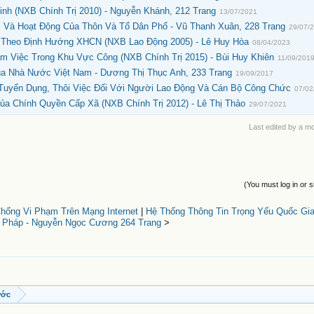
h (NXB Chính Trị 2010) - Nguyễn Khánh, 212 Trang
13/07/2021
 Và Hoạt Động Của Thôn Và Tổ Dân Phố - Vũ Thanh Xuân, 228 Trang
29/07/
n Theo Định Hướng XHCN (NXB Lao Động 2005) - Lê Huy Hòa
08/04/2023
 Việc Trong Khu Vực Công (NXB Chính Trị 2015) - Bùi Huy Khiên
11/09/201
a Nhà Nước Việt Nam - Dương Thị Thục Anh, 233 Trang
19/09/2017
Tuyển Dụng, Thôi Việc Đối Với Người Lao Động Và Cán Bộ Công Chức
07/02
ủa Chính Quyền Cấp Xã (NXB Chính Trị 2012) - Lê Thị Thảo
29/07/2021
Last edited by a m
(You must log in or s
ống Vi Phạm Trên Mạng Internet
|
Hệ Thống Thông Tin Trọng Yếu Quốc Gi
i Pháp - Nguyễn Ngọc Cương 264 Trang
>
ước