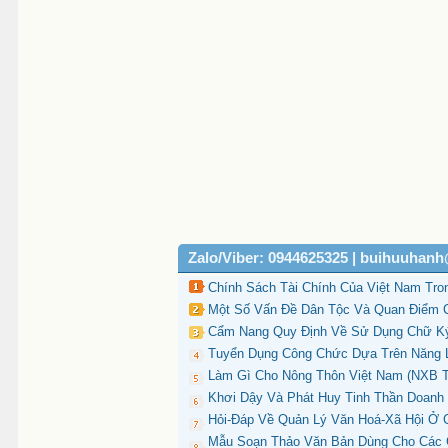
Zalo/Viber: 0944625325 | buihuuhan
Chính Sách Tài Chính Của Việt Nam Tron
Một Số Vấn Đề Dân Tộc Và Quan Điểm 
Cẩm Nang Quy Định Về Sử Dụng Chữ Ký S
Tuyển Dụng Công Chức Dựa Trên Năng Lự
Làm Gì Cho Nông Thôn Việt Nam (NXB T
Khơi Dậy Và Phát Huy Tinh Thần Doanh 
Hỏi-Đáp Về Quản Lý Văn Hoá-Xã Hội Ở Cấ
Mẫu Soạn Thảo Văn Bản Dùng Cho Các Cơ