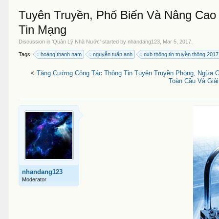
Tuyên Truyền, Phổ Biến Và Nâng Ca
Tin Mạng
Discussion in '
Quản Lý Nhà Nước
' started by
nhandang123
,
Mar 5, 2017
.
Tags:
hoàng thanh nam
nguyễn tuấn anh
nxb thông tin truyền thông 2017
<
Tăng Cường Công Tác Thông Tin Tuyên Truyền Phòng, Ngừa Ch
Toàn Cầu Và Giả
nhandang123
Moderator