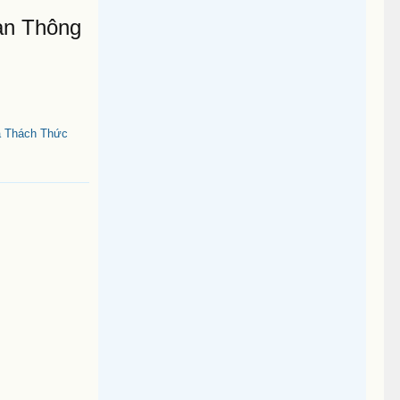
àn Thông
a Thách Thức