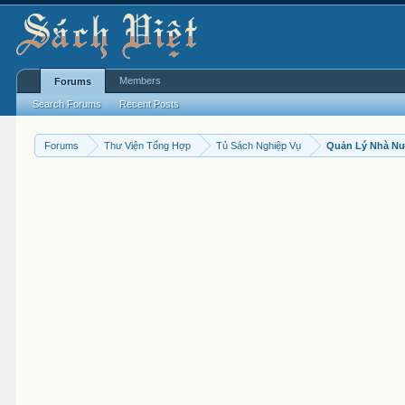
Members
Forums
Search Forums
Recent Posts
Forums
Thư Viện Tổng Hợp
Tủ Sách Nghiệp Vụ
Quản Lý Nhà N