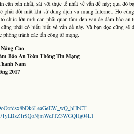
n căn bản nhất, sát với thực tế nhất về vấn đề này; qua đó b
 phải đối mặt khi sử dụng dịch vụ mạng Internet. Họ cũng
 tổ chức lớn mới cần phải quan tâm đến vấn đề đảm bảo an to
cũng phải có hiểu biết về vấn đề này. Và bạn đọc cũng sẽ 
c phòng tránh các tấn công từ mạng.
à Nâng Cao
ảm Bảo An Toàn Thông Tin Mạng
 Thanh Nam
ông 2017
/13wp9oOofdsx8bDk6LeaGeEW_wQ_hHbCT
folders/1yLBzZ1rSQoNjmWeJTZ3WGQHg04L1