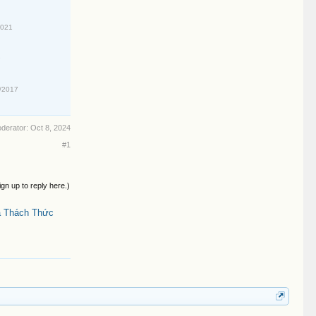
2021
9
/2017
oderator:
Oct 8, 2024
#1
ign up to reply here.)
a Thách Thức