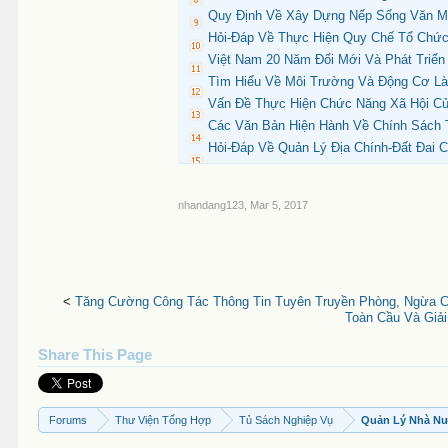
Quy Định Về Xây Dựng Nếp Sống Văn Min
Hỏi-Đáp Về Thực Hiện Quy Chế Tổ Chức
Việt Nam 20 Năm Đổi Mới Và Phát Triể
Tìm Hiểu Về Môi Trường Và Động Cơ Làm
Vấn Đề Thực Hiện Chức Năng Xã Hội Củ
Các Văn Bản Hiện Hành Về Chính Sách 
Hỏi-Đáp Về Quản Lý Địa Chính-Đất Đai C
nhandang123
,
Mar 5, 2017
<
Tăng Cường Công Tác Thông Tin Tuyên Truyền Phòng, Ngừa Ch
Toàn Cầu Và Giả
Share This Page
Forums
Thư Viện Tổng Hợp
Tủ Sách Nghiệp Vụ
Quản Lý Nhà N