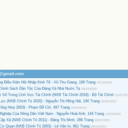
h@gmail.com
g Điều Kiện Hội Nhập Kinh Tế - Vũ Thu Giang, 189 Trang
30/10/2015
Chính Sách Dân Tộc Của Đảng Và Nhà Nước Ta
08/10/2020
ố Trong Lĩnh Vực Tài Chính (NXB Tài Chính 2018) - Bộ Tài Chính
31/07/20
c (NXB Chính Trị 2020) - Nguyễn Thị Hồng Hải, 240 Trang
02/05/2022
ổng Hợp 2003) - Phạm Đỗ Chí, 497 Trang
04/04/2014
Nghiệp Của Nông Dân Việt Nam - Nguyễn Hoài Anh, 144 Trang
12/03/2025
p Xã (NXB Chính Trị 2011) - Đặng Thị Minh, 286 Trang
29/07/2021
 Quan (NXB Chính Trị 2003) - Lê Văn In, 861 Trang
29/10/2015