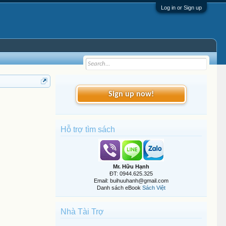
Log in or Sign up
Sign up now!
Hỗ trợ tìm sách
Mr. Hữu Hạnh
ĐT: 0944.625.325
Email: buihuuhanh@gmail.com
Danh sách eBook
Sách Việt
Nhà Tài Trợ