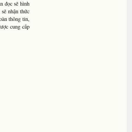
ạn đọc sẽ hình
 sẽ nhận thức
àn thông tin,
được cung cấp