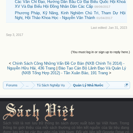
Các Văn Chỉ Đạo, Hướng Dẫn Bầu Cử Đại Biểu Quốc Hội Khoá
XV Và Đại Biểu Hội Đồng Nhân Dân Các Cấp
08/06/2017
Phương Pháp, Kỹ Năng, Kinh Nghiệm Chủ Trì, Tham Dự Hội
Nghị, Hội Thảo Khoa Học - Nguyễn Văn Thành
01/04/2017
Last edited:
Jan 31, 2023
Sep 3, 2017
(You must log in or sign up to reply here.)
<
Chính Sách Công Những Vấn Đề Cơ Bản (NXB Chính Trị 2014) -
Nguyễn Hữu Hải, 436 Trang
|
Đào Tạo Cán Bộ Lãnh Đạo Và Quản Lý
(NXB Tổng Hợp 2012) - Tần Xuân Bảo, 191 Trang
>
Forums
...
Tủ Sách Nghiệp Vụ
Quản Lý Nhà Nước
Sách Việt là nơi lưu trữ thông tin sách được xuất bản tại Việt Nam. Trong
thông tin giới thiệu của mỗi sách thường có liên kết nguồn của tài liệu đang
được lưu trữ tại các thư viện của Việt Nam. Đối với liên kết Google Drive có