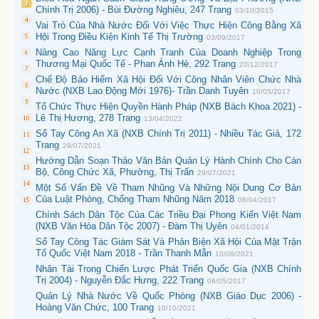
Chính Trị 2006) - Bùi Đường Nghiêu, 247 Trang
03/10/2015
Vai Trò Của Nhà Nước Đối Với Việc Thực Hiện Công Bằng Xã
Hội Trong Điều Kiện Kinh Tế Thị Trường
03/09/2017
Nâng Cao Năng Lực Cạnh Tranh Của Doanh Nghiệp Trong
Thương Mại Quốc Tế - Phan Ánh Hè, 292 Trang
20/12/2017
Chế Độ Bảo Hiểm Xã Hội Đối Với Công Nhân Viên Chức Nhà
Nước (NXB Lao Động Mới 1976)- Trần Danh Tuyên
10/05/2017
Tổ Chức Thực Hiện Quyền Hành Pháp (NXB Bách Khoa 2021) -
Lê Thị Hương, 278 Trang
13/04/2022
Sổ Tay Công An Xã (NXB Chính Trị 2011) - Nhiều Tác Giả, 172
Trang
29/07/2021
Hướng Dẫn Soạn Thảo Văn Bản Quản Lý Hành Chính Cho Cán
Bộ, Công Chức Xã, Phường, Thị Trấn
29/07/2021
Một Số Vấn Đề Về Tham Nhũng Và Những Nội Dung Cơ Bản
Của Luật Phòng, Chống Tham Nhũng Năm 2018
06/04/2017
Chính Sách Dân Tộc Của Các Triều Đại Phong Kiến Việt Nam
(NXB Văn Hóa Dân Tộc 2007) - Đàm Thị Uyên
04/01/2014
Sổ Tay Công Tác Giám Sát Và Phản Biện Xã Hội Của Mặt Trận
Tổ Quốc Việt Nam 2018 - Trần Thanh Mẫn
10/08/2021
Nhân Tài Trong Chiến Lược Phát Triển Quốc Gia (NXB Chính
Trị 2004) - Nguyễn Đắc Hưng, 222 Trang
08/05/2017
Quản Lý Nhà Nước Về Quốc Phòng (NXB Giáo Dục 2006) -
Hoàng Văn Chức, 100 Trang
10/10/2021