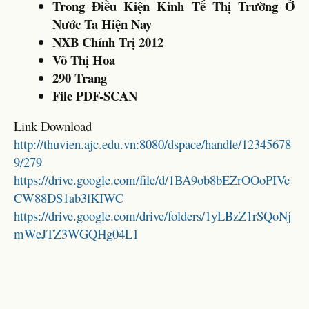
Trong Điều Kiện Kinh Tế Thị Trường Ở
Nước Ta Hiện Nay
NXB Chính Trị 2012
Võ Thị Hoa
290 Trang
File PDF-SCAN
Link Download
http://thuvien.ajc.edu.vn:8080/dspace/handle/12345678
9/279
https://drive.google.com/file/d/1BA9ob8bEZrOOoPIVe
CW88DS1ab3lKIWC
https://drive.google.com/drive/folders/1yLBzZ1rSQoNj
mWeJTZ3WGQHg04L1