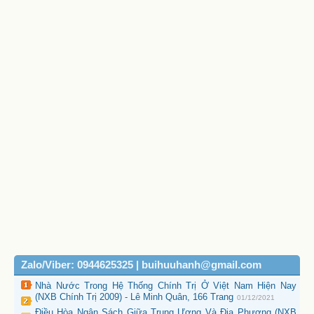
Zalo/Viber: 0944625325 | buihuuhanh@gmail.com
Nhà Nước Trong Hệ Thống Chính Trị Ở Việt Nam Hiện Nay
(NXB Chính Trị 2009) - Lê Minh Quân, 166 Trang
01/12/2021
Điều Hòa Ngân Sách Giữa Trung Ương Và Địa Phương (NXB