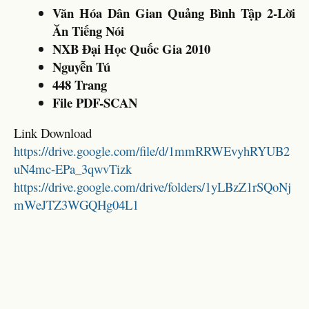
Văn Hóa Dân Gian Quảng Bình Tập 2-Lời
Ăn Tiếng Nói
NXB Đại Học Quốc Gia 2010
Nguyễn Tú
448 Trang
File PDF-SCAN
Link Download
https://drive.google.com/file/d/1mmRRWEvyhRYUB2
uN4mc-EPa_3qwvTizk
https://drive.google.com/drive/folders/1yLBzZ1rSQoNj
mWeJTZ3WGQHg04L1