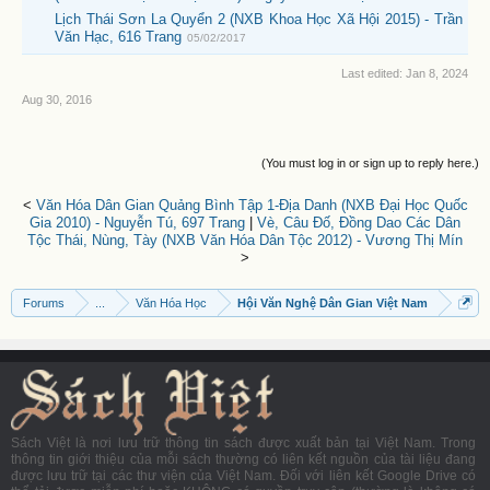
Lịch Thái Sơn La Quyển 2 (NXB Khoa Học Xã Hội 2015) - Trần
Văn Hạc, 616 Trang
05/02/2017
Last edited:
Jan 8, 2024
Aug 30, 2016
(You must log in or sign up to reply here.)
<
Văn Hóa Dân Gian Quảng Bình Tập 1-Địa Danh (NXB Đại Học Quốc
Gia 2010) - Nguyễn Tú, 697 Trang
|
Vè, Câu Đố, Đồng Dao Các Dân
Tộc Thái, Nùng, Tày (NXB Văn Hóa Dân Tộc 2012) - Vương Thị Mín
>
Forums
...
Văn Hóa Học
Hội Văn Nghệ Dân Gian Việt Nam
Sách Việt là nơi lưu trữ thông tin sách được xuất bản tại Việt Nam. Trong
thông tin giới thiệu của mỗi sách thường có liên kết nguồn của tài liệu đang
được lưu trữ tại các thư viện của Việt Nam. Đối với liên kết Google Drive có