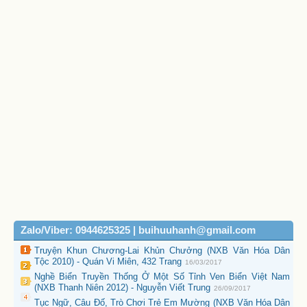
Zalo/Viber: 0944625325 | buihuuhanh@gmail.com
Truyện Khun Chương-Lai Khủn Chưởng (NXB Văn Hóa Dân
Tộc 2010) - Quán Vi Miên, 432 Trang
16/03/2017
Nghề Biển Truyền Thống Ở Một Số Tỉnh Ven Biển Việt Nam
(NXB Thanh Niên 2012) - Nguyễn Viết Trung
26/09/2017
Tục Ngữ, Câu Đố, Trò Chơi Trẻ Em Mường (NXB Văn Hóa Dân