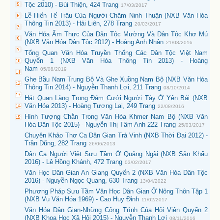
Tộc 2010) - Bùi Thiện, 424 Trang
17/03/2017
Lễ Hiến Tế Trâu Của Người Chăm Ninh Thuận (NXB Văn Hóa
Thông Tin 2013) - Hải Liên, 278 Trang
20/03/2017
Văn Hóa Ẩm Thực Của Dân Tộc Mường Và Dân Tộc Khơ Mú
(NXB Văn Hóa Dân Tộc 2012) - Hoàng Anh Nhân
21/08/2016
Tổng Quan Văn Hóa Truyền Thống Các Dân Tộc Việt Nam
Quyển 1 (NXB Văn Hóa Thông Tin 2013) - Hoàng
Nam
05/08/2019
Ghe Bầu Nam Trung Bộ Và Ghe Xuồng Nam Bộ (NXB Văn Hóa
Thông Tin 2014) - Nguyễn Thanh Lợi, 211 Trang
08/10/2014
Hát Quan Làng Trong Đám Cưới Người Tày Ở Yên Bái (NXB
Văn Hóa 2013) - Hoàng Tương Lai, 249 Trang
22/08/2016
Hình Tượng Chằn Trong Văn Hóa Khmer Nam Bộ (NXB Văn
Hóa Dân Tộc 2015) - Nguyễn Thị Tâm Anh 222 Trang
25/03/2017
Chuyên Khảo Thơ Ca Dân Gian Trà Vinh (NXB Thời Đại 2012) -
Trần Dũng, 282 Trang
26/06/2013
Dân Ca Người Việt Sưu Tầm Ở Quảng Ngãi (NXB Sân Khấu
2016) - Lê Hồng Khánh, 472 Trang
03/02/2017
Văn Học Dân Gian An Giang Quyển 2 (NXB Văn Hóa Dân Tộc
2016) - Nguyễn Ngọc Quang, 630 Trang
13/04/2022
Phương Pháp Sưu Tầm Văn Học Dân Gian Ở Nông Thôn Tập 1
(NXB Vụ Văn Hóa 1969) - Cao Huy Đỉnh
11/02/2017
Văn Hóa Dân Gian-Những Công Trình Của Hội Viên Quyển 2
(NXB Khoa Học Xã Hội 2015) - Nguyễn Thanh Lợi
08/11/2016