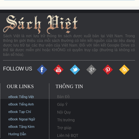
Sách Việt là nơi lưu trữ thông tin sách được xuất bản tại Việt Nam. Trong
thông tin giới thiệu của mỗi sách thường có liên kết nguồn của tài liệu đang
được lưu trữ tại các thư viện của Việt Nam. Đối với liên kết Google Drive có
thể tải được miễn phí hoặc KHÔNG có quyền truy cập (thường là không có
bản số hóa).
FOLLOW US
OUR LINKS
THÔNG TIN
Bản Đồ
eBook Tiếng Việt
eBook Tiếng Anh
Góp Ý
eBook Tạp Chí
Nội Quy
eBook Ngoại Ngữ
Thị trường
eBook Tặng Kèm
Trợ giúp
Hướng Dẫn
Liên hệ BQT