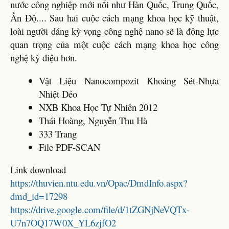
nước công nghiệp mới nổi như Hàn Quốc, Trung Quốc,
Ấn Độ.... Sau hai cuộc cách mạng khoa học kỹ thuật,
loài người dáng kỳ vọng công nghệ nano sẽ là động lực
quan trọng của một cuộc cách mạng khoa học công
nghệ kỳ diệu hơn.
Vật Liệu Nanocompozit Khoáng Sét-Nhựa
Nhiệt Dẻo
NXB Khoa Học Tự Nhiên 2012
Thái Hoàng, Nguyễn Thu Hà
333 Trang
File PDF-SCAN
Link download
https://thuvien.ntu.edu.vn/Opac/DmdInfo.aspx?
dmd_id=17298
https://drive.google.com/file/d/1tZGNjNeVQTx-
U7n7OQ17W0X_YL6zjfO2