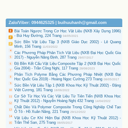
Zalo/Viber: 0944625325 | buihuuhanh@gmail.com
Bài Toán Ngược Trong Cơ Học Vật Liệu (NXB Xây Dựng 1996)
- Bùi Huy Đường, 224 Trang
04/05/2021
Sức Bền Vật Liệu Tập 3 (NXB Giáo Dục 2002) - Lê Quang
Minh, 156 Trang
11/03/2022
Các Phương Pháp Phân Tích Vật Liệu (NXB Đại Học Quốc Gia
2017) - Nguyễn Năng Định, 287 Trang
29/07/2017
Độ Bền Kết Cấu Vật Liệu Composite Tập 2 (NXB Đại Học Quốc
Gia 2004) - Trần Công Nghị, 117 Trang
28/08/2023
Phân Tích Polyme Bằng Các Phương Pháp Nhiệt (NXB Đại
Học Quốc Gia 2019) - Hoàng Ngọc Cường 273 Trang
08/05/2017
Sức Bền Vật Liệu Tập 1 (NXB Khoa Học Kỹ Thuật 2002) - Đặng
Việt Cương, 181 Trang
18/06/2022
Cơ Sở Từ Học Và Các Vật Liệu Từ Tiên Tiến (NXB Khoa Học
Kỹ Thuật 2012) - Nguyễn Hoàng Nghị 432 Trang
14/04/2022
Chất Dẻo Và Polymer Composite Trong Công Nghiệp Chế Tạo
Ô Tô - Hồ Xuân Năng, 221 Trang
29/12/2022
Vật Liệu Cơ Khí Hiện Đại (NXB Khoa Học Kỹ Thuật 2012) -
Trần Thế San, 275 Trang
08/05/2017