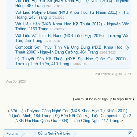
Vật Liệu Học Cơ Sở (NXB Khoa Học Tự Nhiên 2014) - Nghiêm
Hùng, 487 Trang
26/08/2019
Vật Liệu Polyme Blend (NXB Khoa Học Tự Nhiên 2011) - Thái
Hoàng, 243 Trang
11/06/2015
Vật Liệu Hàn (NXB Khoa Học Kỹ Thuật 2012) - Nguyễn Văn
Thông, 1163 Trang
03/09/2023
Vật Liệu Và Thiết Bị Nano (NXB Tổng Hợp 2016) - Trương Văn
Tân, 355 Trang
03/11/2016
Compozit Sợi Thủy Tinh Và Ứng Dụng (NXB Khoa Học Kỹ
Thuật 2006) - Nguyễn Đăng Cường, 404 Trang
12/09/2023
Lý Thuyết Dẻo Kỹ Thuật (NXB Đại Học Quốc Gia 2007) -
Trương Tích Thiện, 410 Trang
07/06/2015
Last edited:
Aug 30, 2023
Aug 30, 2023
(You must log in or sign up to reply here.)
<
Vật Liệu Polyme Công Nghệ Cao (NXB Khoa Học Tự Nhiên 2011) -
Lê Quốc Minh, 184 Trang
|
Độ Bền Kết Cấu Vật Liệu Composite Tập 2
(NXB Đại Học Quốc Gia 2004) - Trần Công Nghị, 117 Trang
>
Forums
...
Công Nghệ Vật Liệu