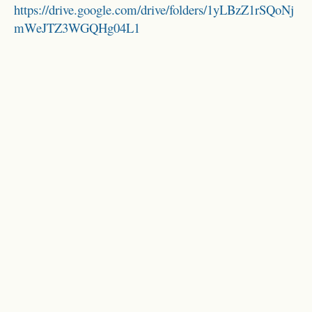
https://drive.google.com/drive/folders/1yLBzZ1rSQoNj
mWeJTZ3WGQHg04L1