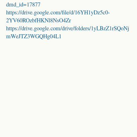
dmd_id=17877
https://drive.google.com/file/d/16YH1yDz5c0-
2YV60ROzbfHKNl8NsO4Zr
https://drive.google.com/drive/folders/1yLBzZ1rSQoNj
mWeJTZ3WGQHg04L1