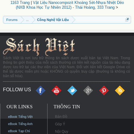
1163 Trang
|
Vật Liệu Nanocompozit Khoáng Sét-Nhựa Nhiệt Dẻo
(NXB Khoa Học Tự Nhiên 2012) - Thái Hoàng, 333 Trang
>
Forums
...
Công Nghệ Vật Liệu
Sách Việt là nơi lưu trữ thông tin sách được xuất bản tại Việt Nam. Trong
thông tin giới thiệu của mỗi sách thường có liên kết nguồn của tài liệu đang
được lưu trữ tại các thư viện của Việt Nam. Đối với liên kết Google Drive có
thể tải được miễn phí hoặc KHÔNG có quyền truy cập (thường là không có
bản số hóa).
FOLLOW US
OUR LINKS
THÔNG TIN
Bản Đồ
eBook Tiếng Việt
eBook Tiếng Anh
Góp Ý
eBook Tạp Chí
Nội Quy