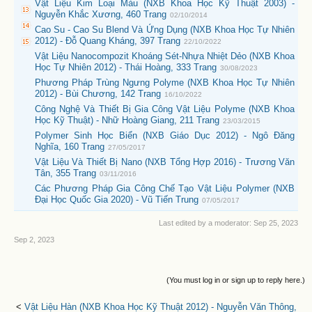
Vật Liệu Kim Loại Màu (NXB Khoa Học Kỹ Thuật 2003) -
Nguyễn Khắc Xương, 460 Trang
02/10/2014
Cao Su - Cao Su Blend Và Ứng Dụng (NXB Khoa Học Tự Nhiên
2012) - Đỗ Quang Kháng, 397 Trang
22/10/2022
Vật Liệu Nanocompozit Khoáng Sét-Nhựa Nhiệt Dẻo (NXB Khoa
Học Tự Nhiên 2012) - Thái Hoàng, 333 Trang
30/08/2023
Phương Pháp Trùng Ngưng Polyme (NXB Khoa Học Tự Nhiên
2012) - Bùi Chương, 142 Trang
16/10/2022
Công Nghệ Và Thiết Bị Gia Công Vật Liệu Polyme (NXB Khoa
Học Kỹ Thuật) - Nhữ Hoàng Giang, 211 Trang
23/03/2015
Polymer Sinh Học Biển (NXB Giáo Dục 2012) - Ngô Đăng
Nghĩa, 160 Trang
27/05/2017
Vật Liệu Và Thiết Bị Nano (NXB Tổng Hợp 2016) - Trương Văn
Tân, 355 Trang
03/11/2016
Các Phương Pháp Gia Công Chế Tạo Vật Liệu Polymer (NXB
Đại Học Quốc Gia 2020) - Vũ Tiến Trung
07/05/2017
Last edited by a moderator:
Sep 25, 2023
Sep 2, 2023
(You must log in or sign up to reply here.)
<
Vật Liệu Hàn (NXB Khoa Học Kỹ Thuật 2012) - Nguyễn Văn Thông,